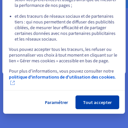
la performance de nos pages ;
ou
et des traceurs de réseaux sociaux et de partenaires
tiers : qui nous permettent de diffuser des publicités
Rester sur le site actuel
ciblées, de mesurer leur efficacité et de partager
certaines données avec nos partenaires publicitaires
et les réseaux sociaux.
Sélectionner un autre site web
Vous pouvez accepter tous les traceurs, les refuser ou
Sécurisez vos services avec un plan de reprise
personnaliser vos choix à tout moment en cliquant sur le
d’activité dans le cloud
lien « Gérer mes cookies » accessible en bas de page.
Fermer
Grâce à nos solutions de sauvegarde et de plan de reprise
Pour plus d’informations, vous pouvez consulter notre
d’activité, assurez-vous que vos services restent
politique d'informations de d'utilisation des cookies.
opérationnels en cas de problème technique. Automatisez
votre plan de reprise d’activité pour protéger votre entreprise.
Paramétrer
Tout accepter
Nos solutions PRA