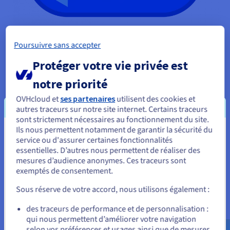
Développez vos infrastructures grâce à nos services
Poursuivre sans accepter
hybrides
Protéger votre vie privée est
Migrez de manière fluide vers le cloud grâce à nos solutions
notre priorité
hybrides. Développez vos infrastructures existantes grâce à
notre Hosted Private Cloud afin de stimuler votre agilité et de
OVHcloud et
ses partenaires
utilisent des cookies et
gérer les coûts d’exploitation de votre entreprise.
autres traceurs sur notre site internet. Certains traceurs
sont strictement nécessaires au fonctionnement du site.
Ils nous permettent notamment de garantir la sécurité du
Nos solutions d’extension de datacenters
Vous semblez être localisé en États-
service ou d'assurer certaines fonctionnalités
essentielles. D’autres nous permettent de réaliser des
Unis.
mesures d’audience anonymes. Ces traceurs sont
exemptés de consentement.
Pour commander, rendez-vous sur le site de votre pays (États-
Unis) et créez un compte.
Sous réserve de votre accord, nous utilisons également :
Allez sur le site États-Unis
des traceurs de performance et de personnalisation :
qui nous permettent d’améliorer votre navigation
us.ovhcloud.com/
Anglais
USD - $
selon vos préférences et usages ainsi que de mesurer