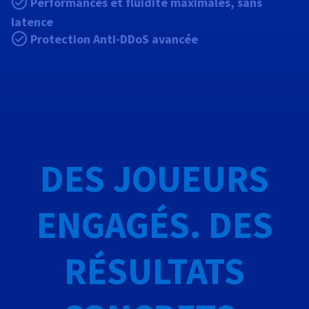
Documentation
Performances et fluidité maximales, sans
Tarifs
Roadmap & Changelog
latence
Disponibilités par régions
Roadmap & Changelog
Protection Anti-DDoS avancée
Documentation
Roadmap & Changelog
DES JOUEURS
ENGAGÉS. DES
RÉSULTATS