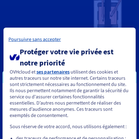
Poursuivre sans accepter
Moins de
Protéger votre vie privée est
8 %
notre priorité
de variation de performance lors des pics d’utilisation.
OVHcloud et
ses partenaires
utilisent des cookies et
autres traceurs sur notre site internet. Certains traceurs
Une enveloppe thermique optimisée prenant en charge des
sont strictement nécessaires au fonctionnement du site.
CPU avec
Ils nous permettent notamment de garantir la sécurité du
250 W
Vous semblez être localisé en États-
service ou d'assurer certaines fonctionnalités
une puissance thermique (TDP) allant jusqu’à
.
essentielles. D’autres nous permettent de réaliser des
Unis.
mesures d’audience anonymes. Ces traceurs sont
L'efficacité énergétique (PUE) est
exemptés de consentement.
Pour commander, rendez-vous sur le site de votre pays (États-
1,28
Unis) et créez un compte.
de
Sous réserve de votre accord, nous utilisons également :
grâce à la technologie de refroidissement par eau
Allez sur le site États-Unis
d'OVHcloud.
des traceurs de performance et de personnalisation :