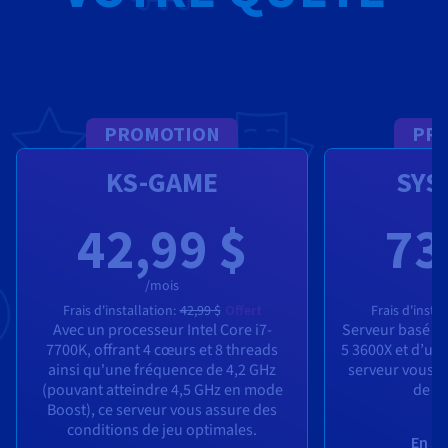
PROMOTION
PR
KS-GAME
SYS
42,99 $
73
/mois
Frais d'installation:
42,99 $
Offert
Frais d'instal
Avec un processeur Intel Core i7-
Serveur basé s
7700K, offrant 4 cœurs et 8 threads
5 3600X et d’un
ainsi qu'une fréquence de 4,2 GHz
serveur vous g
(pouvant atteindre 4,5 GHz en mode
de je
Boost), ce serveur vous assure des
conditions de jeu optimales.
En sa