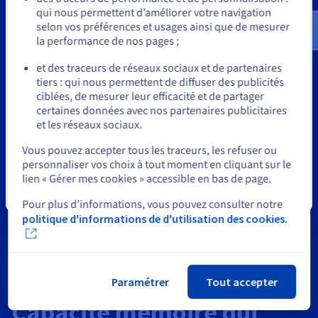
qui nous permettent d’améliorer votre navigation
us.ovhcloud.com/
Anglais
USD - $
selon vos préférences et usages ainsi que de mesurer
la performance de nos pages ;
ou
et des traceurs de réseaux sociaux et de partenaires
tiers : qui nous permettent de diffuser des publicités
Rester sur le site actuel
ciblées, de mesurer leur efficacité et de partager
certaines données avec nos partenaires publicitaires
et les réseaux sociaux.
Sélectionner un autre site web
Vous pouvez accepter tous les traceurs, les refuser ou
personnaliser vos choix à tout moment en cliquant sur le
lien « Gérer mes cookies » accessible en bas de page.
Fermer
Pour plus d’informations, vous pouvez consulter notre
politique d'informations de d'utilisation des cookies.
Paramétrer
Tout accepter
Capacité mémoire qui