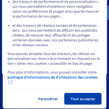
Allez sur le site États-Unis
des traceurs de performance et de personnalisation :
qui nous permettent d’améliorer votre navigation
us.ovhcloud.com/
Anglais
USD - $
selon vos préférences et usages ainsi que de mesurer
Le réseau mondial d’OVHcloud, sa faible latence, son
la performance de nos pages ;
ou
matériel haut de gamme et sa protection DDoS avancée
nous permettent d’offrir la stabilité, les performances et
et des traceurs de réseaux sociaux et de partenaires
tiers : qui nous permettent de diffuser des publicités
la sécurité que les joueurs attendent.
Rester sur le site actuel
ciblées, de mesurer leur efficacité et de partager
certaines données avec nos partenaires publicitaires
Alistair MacFarlane
et les réseaux sociaux.
COO de Facepunch Studios
Sélectionner un autre site web
Vous pouvez accepter tous les traceurs, les refuser ou
personnaliser vos choix à tout moment en cliquant sur le
lien « Gérer mes cookies » accessible en bas de page.
Fermer
Pour plus d’informations, vous pouvez consulter notre
politique d'informations de d'utilisation des cookies.
Paramétrer
Tout accepter