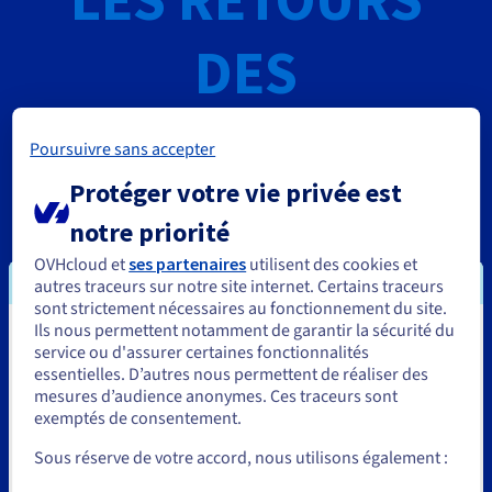
DES
SPECIALISTES DU
Poursuivre sans accepter
Protéger votre vie privée est
DÉVELOPPEMENT
notre priorité
OVHcloud et
ses partenaires
utilisent des cookies et
autres traceurs sur notre site internet. Certains traceurs
Faites confiance aux experts : OVHcloud vous fournit
sont strictement nécessaires au fonctionnement du site.
tout ce qu’il faut pour concevoir, développer, héberger
Ils nous permettent notamment de garantir la sécurité du
et monter en charge.
Vous semblez être localisé en États-
service ou d'assurer certaines fonctionnalités
essentielles. D’autres nous permettent de réaliser des
Unis.
mesures d’audience anonymes. Ces traceurs sont
exemptés de consentement.
Pour commander, rendez-vous sur le site de votre pays (États-
Unis) et créez un compte.
Sous réserve de votre accord, nous utilisons également :