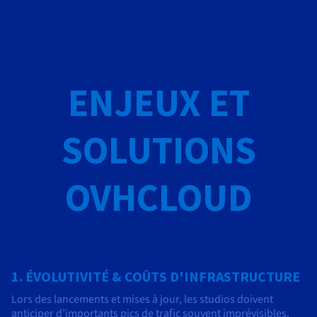
Documentation
Tarifs
Roadmap & Changelog
Disponibilités par régions
Roadmap & Changelog
Documentation
Roadmap & Changelog
ENJEUX ET
SOLUTIONS
OVHCLOUD
1. ÉVOLUTIVITÉ & COÛTS D'INFRASTRUCTURE
Lors des lancements et mises à jour, les studios doivent
anticiper d’importants pics de trafic souvent imprévisibles.