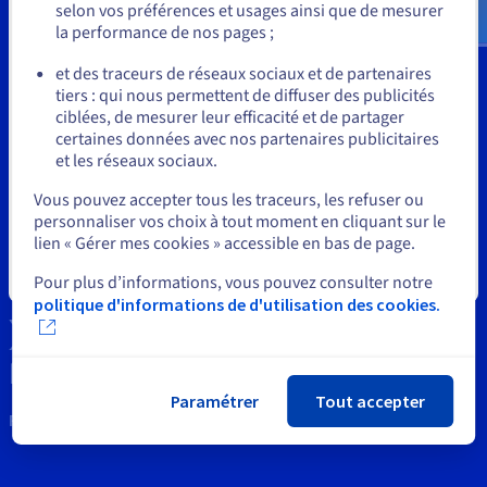
Documentation
selon vos préférences et usages ainsi que de mesurer
Tarifs
Roadmap & Changelog
la performance de nos pages ;
Disponibilités par régions
ou
Roadmap & Changelog
Outils
et des traceurs de réseaux sociaux et de partenaires
Documentation
tiers : qui nous permettent de diffuser des publicités
Roadmap & Changelog
Rester sur le site actuel
Propriété Intellectuelle
ciblées, de mesurer leur efficacité et de partager
certaines données avec nos partenaires publicitaires
Support
et les réseaux sociaux.
Sélectionner un autre site web
Vous pouvez accepter tous les traceurs, les refuser ou
Contactez nous
personnaliser vos choix à tout moment en cliquant sur le
lien « Gérer mes cookies » accessible en bas de page.
News
Fermer
Pour plus d’informations, vous pouvez consulter notre
Réseaux sociaux
politique d'informations de d'utilisation des cookies.
Paramétrer
Tout accepter
Restons connectés