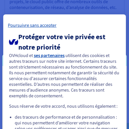
projets, le cloud public offre de nombreux outils de
conteneurisation, de réseau, d’analyse de données, etc.
En savoir plus
Poursuivre sans accepter
Protéger votre vie privée est
Qu’est-ce que l’IaaS ?
notre priorité
L’IaaS (Infrastructure as a Service) est une solution de
OVHcloud et
ses partenaires
utilisent des cookies et
infonuagique offrant des ressources informatiques à la
autres traceurs sur notre site internet. Certains traceurs
demande, comme la puissance de calcul et le stockage,
sont strictement nécessaires au fonctionnement du site.
sans gestion matérielle. Elle procure gain de temps et
Ils nous permettent notamment de garantir la sécurité du
flexibilité aux entreprises.
Vous semblez être localisé en États-
service ou d'assurer certaines fonctionnalités
essentielles. D’autres nous permettent de réaliser des
Unis.
En savoir plus
mesures d’audience anonymes. Ces traceurs sont
exemptés de consentement.
Pour commander, rendez-vous sur le site de votre pays (États-
Unis) et créez un compte.
Sous réserve de votre accord, nous utilisons également :
Qu'est-ce que le PaaS ?
Allez sur le site États-Unis
des traceurs de performance et de personnalisation :
Le PaaS (Platform as a Service) est un service de
qui nous permettent d’améliorer votre navigation
us.ovhcloud.com/
learn
Anglais
USD - $
infonuagique qui externalise la plateforme de
selon vos préférences et usages ainsi que de mesurer
développement, libérant les développeurs des tâches de