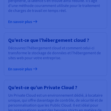
périphérie, la latence s’en trouve ainsi réduite. Il s’agit
Documentation
Tarifs
d’une méthode couramment utilisée pour le traitement
Roadmap & Changelog
de charges de travail en temps réel.
Disponibilités par régions
Roadmap & Changelog
Documentation
En savoir plus
Roadmap & Changelog
Qu’est-ce que l’hébergement cloud ?
Découvrez l’hébergement cloud et comment celui-ci
transforme le stockage de données et l’hébergement de
sites web pour votre entreprise.
En savoir plus
Qu’est-ce qu’un Private Cloud ?
Un Private Cloud est un environnement dédié, à locataire
unique, qui offre davantage de contrôle, de sécurité et de
personnalisation que les Public Cloud. Il est idéal pour
les organisations ayant des besoins stricts en matière de