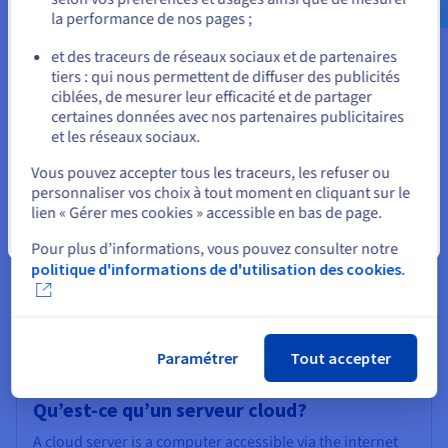
la performance de nos pages ;
maintenance pour se concentrer sur leur activité
ou
principale.
et des traceurs de réseaux sociaux et de partenaires
tiers : qui nous permettent de diffuser des publicités
Rester sur le site actuel
En savoir plus
ciblées, de mesurer leur efficacité et de partager
certaines données avec nos partenaires publicitaires
et les réseaux sociaux.
Sélectionner un autre site web
Qu’est-ce que le infonuagique ?
Vous pouvez accepter tous les traceurs, les refuser ou
Le infonuagique est une technologie qui fournit des
personnaliser vos choix à tout moment en cliquant sur le
ressources informatiques (serveurs, stockage de
lien « Gérer mes cookies » accessible en bas de page.
données, réseau, etc.) sur Internet. Généralement
Fermer
Pour plus d’informations, vous pouvez consulter notre
proposé via un modèle pay-as-you-go, le infonuagique
politique d'informations de d'utilisation des cookies.
offre une alternative évolutive et rentable aux
infrastructures sur site.
En savoir plus
Paramétrer
Tout accepter
Qu’est-ce qu’un serveur cloud?
A cloud server is a computer accessible via the internet