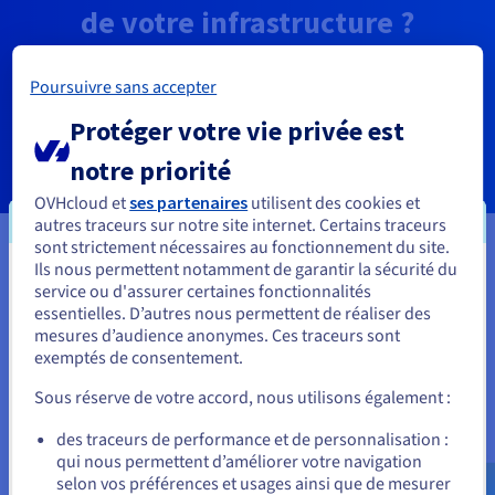
de votre infrastructure ?
Discutez avec nos spécialistes de vos besoins spécifiques
pour une migration.
Poursuivre sans accepter
Protéger votre vie privée est
En savoir plus
notre priorité
OVHcloud et
ses partenaires
utilisent des cookies et
autres traceurs sur notre site internet. Certains traceurs
sont strictement nécessaires au fonctionnement du site.
Ils nous permettent notamment de garantir la sécurité du
Vous semblez être localisé en États-
Pourquoi choisir OVHcloud
service ou d'assurer certaines fonctionnalités
essentielles. D’autres nous permettent de réaliser des
Unis.
comme fournisseur de services
mesures d’audience anonymes. Ces traceurs sont
exemptés de consentement.
Pour commander, rendez-vous sur le site de votre pays (États-
cloud ?
Unis) et créez un compte.
Sous réserve de votre accord, nous utilisons également :
Le choix de votre fournisseur de services cloud est primordial
et répond à des critères d’appréciation. Chez OVHcloud,
Allez sur le site États-Unis
des traceurs de performance et de personnalisation :
toutes nos solutions cloud
IaaS, PaaS et SaaS
partagent des
qui nous permettent d’améliorer votre navigation
us.ovhcloud.com/
Anglais
USD - $
valeurs communes : l’ouverture, la réversibilité,
selon vos préférences et usages ainsi que de mesurer