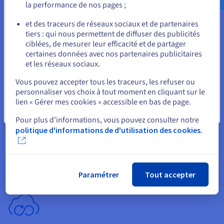
l’interopérabilité et la transparence.
la performance de nos pages ;
ou
et des traceurs de réseaux sociaux et de partenaires
tiers : qui nous permettent de diffuser des publicités
Rester sur le site actuel
ciblées, de mesurer leur efficacité et de partager
certaines données avec nos partenaires publicitaires
et les réseaux sociaux.
Sélectionner un autre site web
Sécurité, certifications et conformité
Vous pouvez accepter tous les traceurs, les refuser ou
La sécurité, qui est au cœur de nos préoccupations, constitue
personnaliser vos choix à tout moment en cliquant sur le
la base de la conception de tous nos produits, de la
lien « Gérer mes cookies » accessible en bas de page.
fabrication des serveurs aux services qu’ils supportent. Nous
Fermer
respectons les réglementations locales en vigueur, tout en
Pour plus d’informations, vous pouvez consulter notre
répondant à différentes certifications et normes de
politique d'informations de d'utilisation des cookies.
conformité. Parmi celles-ci, selon les offres et le centre de
données d’hébergement, on retrouve les certifications
SecNumCloud (Cloud de confiance), PCI DSS (données
bancaires) et HDS (données de santé).
Paramétrer
Tout accepter