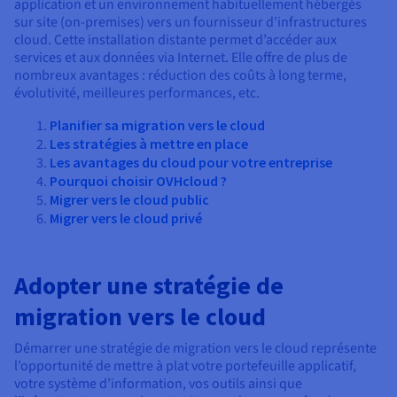
Documentation
application et un environnement habituellement hébergés
Tarifs
sur site (on-premises) vers un fournisseur d’infrastructures
Roadmap & Changelog
Disponibilités par régions
cloud. Cette installation distante permet d’accéder aux
Roadmap & Changelog
services et aux données via Internet. Elle offre de plus de
Documentation
nombreux avantages : réduction des coûts à long terme,
Roadmap & Changelog
évolutivité, meilleures performances, etc.
Planifier sa migration vers le cloud
Les stratégies à mettre en place
Les avantages du cloud pour votre entreprise
Pourquoi choisir OVHcloud ?
Migrer vers le cloud public
Migrer vers le cloud privé
Adopter une stratégie de
migration vers le cloud
Démarrer une stratégie de migration vers le cloud représente
l’opportunité de mettre à plat votre portefeuille applicatif,
votre système d’information, vos outils ainsi que