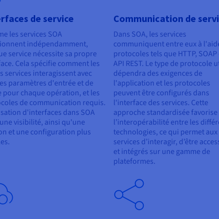
rfaces de service
Communication de serv
e les services SOA
Dans SOA, les services
tionnent indépendamment,
communiquent entre eux à l'aid
e service nécessite sa propre
protocoles tels que HTTP, SOAP
face. Cela spécifie comment les
API REST. Le type de protocole ut
s services interagissent avec
dépendra des exigences de
 les paramètres d'entrée et de
l'application et les protocoles
e pour chaque opération, et les
peuvent être configurés dans
coles de communication requis.
l'interface des services. Cette
lisation d'interfaces dans SOA
approche standardisée favorise
 une visibilité, ainsi qu'une
l’interopérabilité entre les diffé
on et une configuration plus
technologies, ce qui permet aux
es.
services d’interagir, d’être acces
et intégrés sur une gamme de
plateformes.