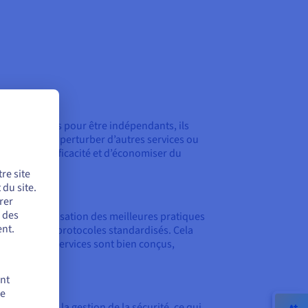
A sont conçus pour être indépendants, ils
ir besoin de perturber d’autres services ou
ugmenter l’efficacité et d’économiser du
re site
du site.
rer
r des
favorise l’utilisation des meilleures pratiques
nt.
interfaces et protocoles standardisés. Cela
rer que les services sont bien conçus,
ent
de
 centraliser la gestion de la sécurité, ce qui