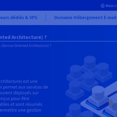
Mon c
eurs dédiés & VPS
Domaine Hébergement E-mail
ented Architecture) ?
 (Service-Oriented Architecture) ?
chitecture) est une
ui permet aux services de
soient déployés sur
onçus pour être
rables et sont résumés
permettre une gestion