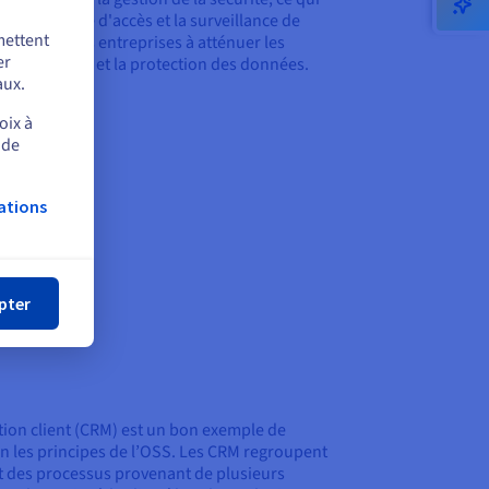
, le contrôle d'accès et la surveillance de
mettent
Cela aide les entreprises à atténuer les
er
 la conformité et la protection des données.
aux.
oix à
 de
ations
mer
pter
tion client (CRM) est un bon exemple de
on les principes de l’OSS. Les CRM regroupent
t des processus provenant de plusieurs