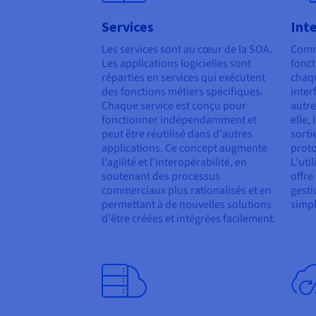
Services
Inte
Les services sont au cœur de la SOA.
Comm
Les applications logicielles sont
fonc
réparties en services qui exécutent
chaqu
des fonctions métiers spécifiques.
inter
Chaque service est conçu pour
autre
fonctionner indépendamment et
elle,
peut être réutilisé dans d'autres
sorti
applications. Ce concept augmente
proto
l'agilité et l'interopérabilité, en
L'uti
soutenant des processus
offre
commerciaux plus rationalisés et en
gesti
permettant à de nouvelles solutions
simpl
d'être créées et intégrées facilement.