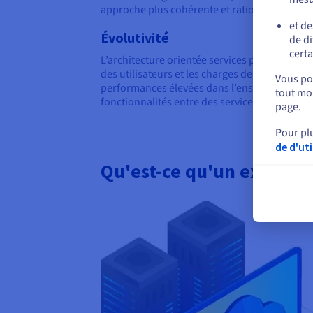
approche plus cohérente et rationalisée.
et de
Évolutivité
de di
certa
L’architecture orientée services permet aux 
des utilisateurs et les charges de travail élev
Vous pou
performances élevées dans l’ensemble du syst
tout mom
fonctionnalités entre des services gérés in
page.
Pour pl
de d'ut
Qu'est-ce qu'un exemple