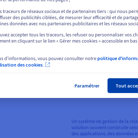
ou
permet d'appliquer les politiques
s traceurs de réseaux sociaux et de partenaires tiers : qui nous per
manière beaucoup plus efficace. 
ffuser des publicités ciblées, de mesurer leur efficacité et de partag
risques de sécurité et à assurer
Rester sur le site actuel
ines données avec nos partenaires publicitaires et les réseaux soci
entreprises de gérer la demande
ées, tout en maintenant des
vez accepter tous les traceurs, les refuser ou personnaliser vos ch
ème. En effet, SOA répartit les
ent en cliquant sur le lien « Gérer mes cookies » accessible en bas
Sélectionner un autre site web
dépendamment.
us d’informations, vous pouvez consulter notre
politique d'inform
ilisation des cookies.
Fer
 de SOA ?
Paramétrer
Tout acce
Un système de gestion de la rela
solution souvent construite sel
des applications, des données e