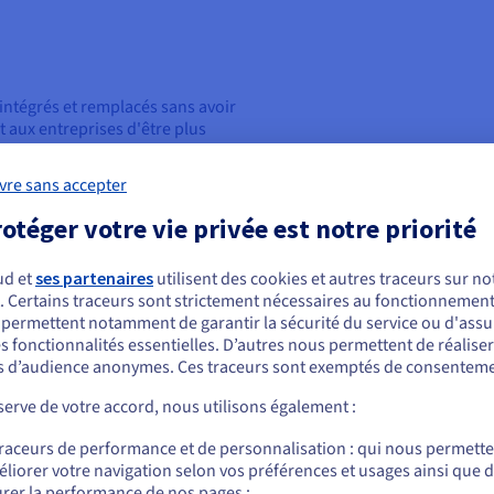
 intégrés et remplacés sans avoir
 aux entreprises d'être plus
ement à l'évolution des besoins
Maintenance facilitée
vre sans accepter
Étant donné que les services SO
otéger votre vie privée est notre priorité
peuvent être maintenus sans avo
infrastructures. Cela permet d’a
s, cela permet aux entreprises de
temps et des ressources.
de leur infrastructure
ud et
ses partenaires
utilisent des cookies et autres traceurs sur not
 gaspillage d’efforts, en aidant
. Certains traceurs sont strictement nécessaires au fonctionnement 
ous semblez être localisé en États-Unis.
Qualité
 la maintenance des
s permettent notamment de garantir la sécurité du service ou d'assu
s fonctionnalités essentielles. D’autres nous permettent de réalise
L’architecture orientée services 
r commander, rendez-vous sur le site de votre pays (États-Unis) et créez un
 d’audience anonymes. Ces traceurs sont exemptés de consenteme
et des principes de conception, 
mpte.
permet aux entreprises de s'assu
erve de votre accord, nous utilisons également :
cohérents et fiables.
OSS sont conçus pour être
Allez sur le site États-Unis
plus facilement entre différents
traceurs de performance et de personnalisation : qui nous permett
us.ovhcloud.com/
learn
Anglais
USD - $
Sécurité
rer leurs solutions existantes
liorer votre navigation selon vos préférences et usages ainsi que 
uagique
, et d’adopter une
rer la performance de nos pages ;
Avec SOA, les entreprises peuvent