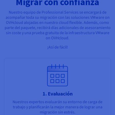
Migrar con confianza
Documentación
Documentación
Precios
Roadmap & Changelog
Roadmap & Changelog
Observabilidad
Disponibilidad por regiones
Nuestro equipo de Professional Services se encargará de
Documentación
acompañar toda su migración con las soluciones VMware on
OVHcloud alojadas en nuestro cloud flexible. Además, como
Roadmap & Changelog
Roadmap y Changelog
parte del paquete, recibirá días adicionales de asesoramiento
sin coste y una prueba gratuita de la infraestructura VMware
on OVHcloud.
¡Así de fácil!
1. Evaluación
Nuestros expertos evaluarán su entorno de carga de
trabajo y planificarán la mejor manera de lograr una
migración sin estrés.