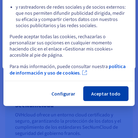
ofrece una infraestructura compartida como en
y rastreadores de redes sociales y de socios externos:
Public Cloud, powered by VMware Cloud Director.
que nos permiten difundir publicidad dirigida, medir
Permanezca en el sitio web actual
su eficacia y compartir ciertos datos con nuestros
Más información
socios publicitarios y las redes sociales.
Seleccione otro sitio web
Puede aceptar todas las cookies, rechazarlas o
personalizar sus opciones en cualquier momento
haciendo clic en el enlace «Gestionar mis cookies»
accesible al pie de página.
Cerrar
Para más información, puede consultar nuestra
política
de información y uso de cookies.
Configurar
Aceptar todo
Managed VMware vSphere
SecNumCloud
OVHcloud ofrece un entorno cloud certificado y
seguro, garantizando la protección de los datos y el
cumplimiento de los estándares SecNumCloud de
seguridad del gobierno francés.