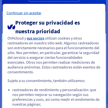
Continuar sin aceptar
Proteger su privacidad es
Descubra nuestra solución
nuestra prioridad
VMware on OVHcloud
OVHcloud y
sus socios
utilizan cookies y otros
rastreadores en nuestro sitio web. Algunos rastreadores
son estrictamente necesarios para el funcionamiento del
Parece que está ubicado en Estados
sitio. Nos permiten, en particular, garantizar la seguridad
del servicio o asegurar ciertas funcionalidades
Unidos
esenciales. Otros nos permiten realizar mediciones de
audiencia anónimas. Estos rastreadores están exentos de
Si quiere hacer un pedido desde Estados Unidos, deberá buscar
consentimiento.
el sitio web adecuado y crear una cuenta.
Sujeto a su consentimiento, también utilizamos:
Ve a la página web Estados Unidos
rastreadores de rendimiento y personalización: que
us.ovhcloud.com/
hosted-private-
Public VCF as-a-Service
cloud
Inglés
USD - $
nos permiten mejorar su navegación según sus
preferencias y usos, así como medir el rendimiento de
Public VCF as-a-Service es una solución VMware
nuestras páginas;
Cloud Foundation totalmente administrada, que
o