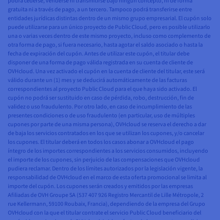
podrá cederse, venderse ni transmitirse bajo ningún concepto, ni de forma
gratuita ni a través de pago, a un tercero. Tampoco podrá transferirse entre
entidades jurídicas distintas dentro de un mismo grupo empresarial. El cupón solo
puede utilizarse para un único proyecto de Public Cloud, pero es posible utilizarlo
una o varias veces dentro de este mismo proyecto, incluso como complemento de
otra forma de pago, si fuera necesario, hasta agotar el saldo asociado o hasta la
fecha de expiración del cupón. Antes de utilizar este cupón, el titular debe
disponer de una forma de pago válida registrada en su cuenta de cliente de
OVHcloud. Una vez activado el cupón en la cuenta de cliente del titular, este será
válido durante un (1) mes y se deducirá automáticamente de las facturas
correspondientes al proyecto Public Cloud para el que haya sido activado. El
cupón no podrá ser sustituido en caso de pérdida, robo, destrucción, fin de
validez o uso fraudulento. Por otro lado, en caso de incumplimiento de las
presentes condiciones o de uso fraudulento (en particular, uso de múltiples
cupones por parte de una misma persona), OVHcloud se reserva el derecho a dar
de baja los servicios contratados en los que se utilizan los cupones, y/o cancelar
los cupones. El titular deberá en todos los casos abonar a OVHcloud el pago
íntegro de los importes correspondientes a los servicios consumidos, incluyendo
el importe de los cupones, sin perjuicio de las compensaciones que OVHcloud
pudiera reclamar. Dentro de los límites autorizados por la legislación vigente, la
responsabilidad de OVHcloud en el marco de esta oferta promocional se limita al
importe del cupón. Los cupones serán creados y emitidos por las empresas
Afiliadas de OVH Groupe SA (537 407 926 Registro Mercantil de Lille Métropole, 2
rue Kellermann, 59100 Roubaix, Francia), dependiendo de la empresa del Grupo
OVHcloud con la que el titular contrate el servicio Public Cloud beneficiario del