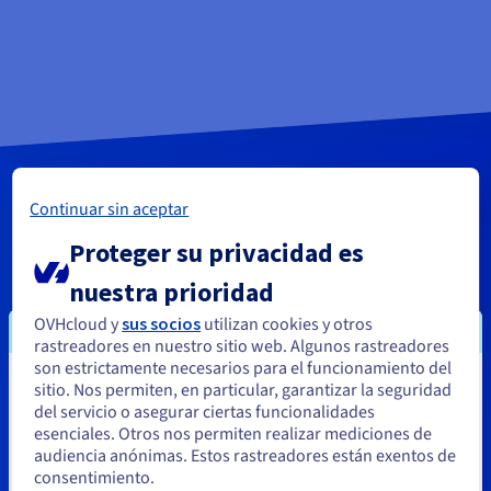
¿Empezamos?
Continuar sin aceptar
Proteger su privacidad es
nuestra prioridad
Cree una cuenta y lance sus
OVHcloud y
sus socios
utilizan cookies y otros
servicios en cuestión de minutos
rastreadores en nuestro sitio web. Algunos rastreadores
son estrictamente necesarios para el funcionamiento del
sitio. Nos permiten, en particular, garantizar la seguridad
Parece que está ubicado en Estados
del servicio o asegurar ciertas funcionalidades
Unidos
esenciales. Otros nos permiten realizar mediciones de
audiencia anónimas. Estos rastreadores están exentos de
Empezar
Si quiere hacer un pedido desde Estados Unidos, deberá buscar
consentimiento.
el sitio web adecuado y crear una cuenta.