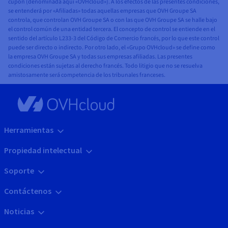
cupón (denominada aquí «OVHcloud»). A los efectos de las presentes condiciones,
se entenderá por «Afiliadas» todas aquellas empresas que OVH Groupe SA
controla, que controlan OVH Groupe SA o con las que OVH Groupe SA se halle bajo
el control común de una entidad tercera. El concepto de control se entiende en el
sentido del artículo L233-3 del Código de Comercio francés, por lo que este control
puede ser directo o indirecto. Por otro lado, el «Grupo OVHcloud» se define como
la empresa OVH Groupe SA y todas sus empresas afiliadas. Las presentes
condiciones están sujetas al derecho francés. Todo litigio que no se resuelva
amistosamente será competencia de los tribunales franceses.
Herramientas
Propiedad intelectual
Soporte
Contáctenos
Noticias