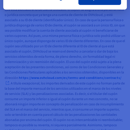
válido para el consumo de servicios disponibles normalmente en el mercado al
que está asociado el ID de cliente utilizado. El cupón se asigna a una persona física
o jurídica concreta que ya tenga una cuenta de cliente de OVHcloud, y está
asociado a su ID de cliente (identificador único). En caso de que la persona física o
jurídica disponga de varios ID de cliente, el cupón se asociará a un único ID, sin que
sea posible modificar la cuenta de cliente asociada al cupón ni beneficiarse de
varios cupones. Así pues, una misma persona física o jurídica solo podrá utilizar un
único cupón, aunque disponga de varios ID de cliente diferentes. En caso de que el
cupón sea utilizado por un ID de cliente diferente al ID de cliente al que está
asociado el cupón, OVHcloud se reserva el derecho a cancelar o dar de baja los
servicios obtenidos de esta forma, de pleno derecho, sin formalidad legal ni
indemnización y sin reemisión del cupón. El uso del cupón está sujeto a la plena
aceptación de las presentes condiciones, así como de las Condiciones Generales y
las Condiciones Particulares aplicables a los servicios obtenidos, disponibles en la
dirección
https://www.ovhcloud.com/es/terms-and-conditions/contracts/
. A título excepcional, los importes derivados de este cupón no forman parte de
la base del importe mensual de los servicios utilizados en el marco de los niveles
de servicio (SLA) y las penalizaciones asociadas. Es decir, si el titular del cupón
consume un importe inferior o igual al cupón durante un mes concreto, no se
abonará ningún importe en concepto de penalización en caso de incumplimiento
del SLA en el marco del servicio, mientras que, si consume un importe superior,
solo se tendrán en cuenta para el cálculo de las penalizaciones las cantidades
abonadas por encima del cupón. El cupón no es intercambiable ni reembolsable;
tampoco es posible su reventa, ni siquiera parcialmente. Asimismo, tampoco