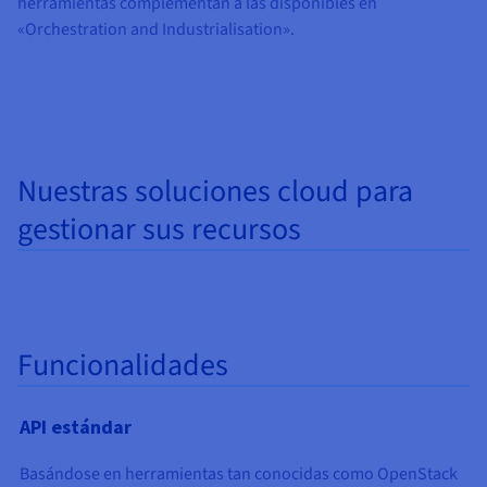
herramientas complementan a las disponibles en
Documentación
Documentación
Precios
«Orchestration and Industrialisation».
Roadmap & Changelog
Roadmap & Changelog
Observabilidad
Disponibilidad por regiones
Documentación
Roadmap & Changelog
Roadmap y Changelog
Nuestras soluciones cloud para
gestionar sus recursos
Funcionalidades
API estándar
Basándose en herramientas tan conocidas como OpenStack