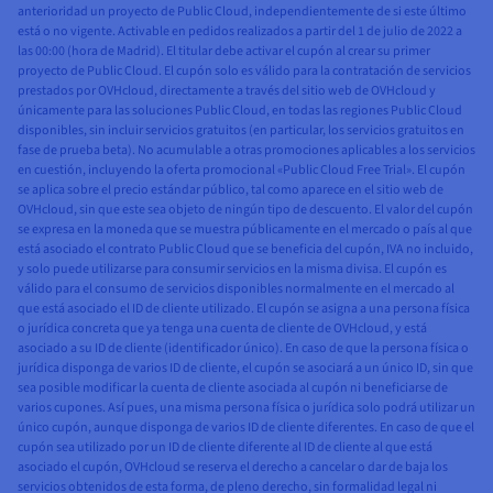
anterioridad un proyecto de Public Cloud, independientemente de si este último
está o no vigente. Activable en pedidos realizados a partir del 1 de julio de 2022 a
las 00:00 (hora de Madrid). El titular debe activar el cupón al crear su primer
proyecto de Public Cloud. El cupón solo es válido para la contratación de servicios
prestados por OVHcloud, directamente a través del sitio web de OVHcloud y
únicamente para las soluciones Public Cloud, en todas las regiones Public Cloud
disponibles, sin incluir servicios gratuitos (en particular, los servicios gratuitos en
fase de prueba beta). No acumulable a otras promociones aplicables a los servicios
en cuestión, incluyendo la oferta promocional «Public Cloud Free Trial». El cupón
se aplica sobre el precio estándar público, tal como aparece en el sitio web de
OVHcloud, sin que este sea objeto de ningún tipo de descuento. El valor del cupón
se expresa en la moneda que se muestra públicamente en el mercado o país al que
está asociado el contrato Public Cloud que se beneficia del cupón, IVA no incluido,
y solo puede utilizarse para consumir servicios en la misma divisa. El cupón es
válido para el consumo de servicios disponibles normalmente en el mercado al
que está asociado el ID de cliente utilizado. El cupón se asigna a una persona física
o jurídica concreta que ya tenga una cuenta de cliente de OVHcloud, y está
asociado a su ID de cliente (identificador único). En caso de que la persona física o
jurídica disponga de varios ID de cliente, el cupón se asociará a un único ID, sin que
sea posible modificar la cuenta de cliente asociada al cupón ni beneficiarse de
varios cupones. Así pues, una misma persona física o jurídica solo podrá utilizar un
único cupón, aunque disponga de varios ID de cliente diferentes. En caso de que el
cupón sea utilizado por un ID de cliente diferente al ID de cliente al que está
asociado el cupón, OVHcloud se reserva el derecho a cancelar o dar de baja los
servicios obtenidos de esta forma, de pleno derecho, sin formalidad legal ni