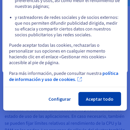
preferencias y usos, así como medir el rendimiento de
nuestras páginas;
o
OVHcloud despliega, aloja y realiza el mantenimiento de
todos los componentes de una arquitectura Kubernetes.
y rastreadores de redes sociales y de socios externos:
Permanezca en el sitio web actual
que nos permiten difundir publicidad dirigida, medir
Nuestros expertos intervienen a escala de los componentes
su eficacia y compartir ciertos datos con nuestros
maestros, así como de los componentes instalados en los
socios publicitarios y las redes sociales.
nodos con el objetivo de prevenir bugs y garantizar la
Seleccione otro sitio web
seguridad de su arquitectura. Nuestra protección anti-DDoS
Puede aceptar todas las cookies, rechazarlas o
personalizar sus opciones en cualquier momento
también está incluida.
haciendo clic en el enlace «Gestionar mis cookies»
accesible al pie de página.
El objetivo es permitir que los usuarios puedan centrarse en
Cerrar
el desarrollo y la explotación de sus aplicaciones, así como en
Para más información, puede consultar nuestra
política
las capas de software contenerizadas.
de información y uso de cookies.
El
Load Balancer de OVHcloud
ayuda a optimizar el
rendimiento de su arquitectura Kubernetes al distribuir el
Configurar
Aceptar todo
tráfico de forma eficaz entre los diferentes nodos. Es posible
establecer el escalado automático de los pods en función del
estado de uso de las aplicaciones. En caso necesario, también
se pueden fijar límites relativos al rendimiento de la CPU y la