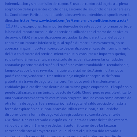
indemnización y sin reemisión del cupón. El uso del cupón está sujeto a la plena
aceptación de las presentes condiciones, así como de las Condiciones Generales y
las Condiciones Particulares aplicables a los servicios obtenidos, disponibles en la
dirección
https://www.ovhcloud.com/es/terms-and-conditions/contracts/
. A título excepcional, los importes derivados de este cupón no forman parte de
la base del importe mensual de los servicios utilizados en el marco de los niveles
de servicio (SLA) y las penalizaciones asociadas. Es decir, si el titular del cupón
consume un importe inferior o igual al cupón durante un mes concreto, no se
abonará ningún importe en concepto de penalización en caso de incumplimiento
del SLA en el marco del servicio, mientras que, si consume un importe superior,
solo se tendrán en cuenta para el cálculo de las penalizaciones las cantidades
abonadas por encima del cupón. El cupón no es intercambiable ni reembolsable;
tampoco es posible su reventa, ni siquiera parcialmente. Asimismo, tampoco
podrá cederse, venderse ni transmitirse bajo ningún concepto, ni de forma
gratuita ni a través de pago, a un tercero. Tampoco podrá transferirse entre
entidades jurídicas distintas dentro de un mismo grupo empresarial. El cupón solo
puede utilizarse para un único proyecto de Public Cloud, pero es posible utilizarlo
una o varias veces dentro de este mismo proyecto, incluso como complemento de
otra forma de pago, si fuera necesario, hasta agotar el saldo asociado o hasta la
fecha de expiración del cupón. Antes de utilizar este cupón, el titular debe
disponer de una forma de pago válida registrada en su cuenta de cliente de
OVHcloud. Una vez activado el cupón en la cuenta de cliente del titular, este será
válido durante un (1) mes y se deducirá automáticamente de las facturas
correspondientes al proyecto Public Cloud para el que haya sido activado. El
cupón no podrá ser sustituido en caso de pérdida, robo, destrucción, fin de