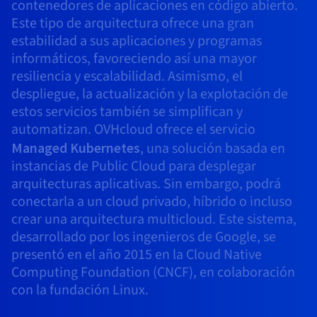
Documentación
Documentación
contenedores de aplicaciones en código abierto.
Precios
Roadmap & Changelog
Roadmap & Changelog
Observabilidad
Este tipo de arquitectura ofrece una gran
Disponibilidad por regiones
estabilidad a sus aplicaciones y programas
Documentación
informáticos, favoreciendo así una mayor
Roadmap & Changelog
Roadmap y Changelog
resiliencia y escalabilidad. Asimismo, el
despliegue, la actualización y la explotación de
estos servicios también se simplifican y
automatizan. OVHcloud ofrece el servicio
Managed Kubernetes
, una solución basada en
instancias de Public Cloud para desplegar
arquitecturas aplicativas. Sin embargo, podrá
conectarla a un cloud privado, híbrido o incluso
crear una arquitectura multicloud. Este sistema,
desarrollado por los ingenieros de Google, se
presentó en el año 2015 en la Cloud Native
Computing Foundation (CNCF), en colaboración
con la fundación Linux.