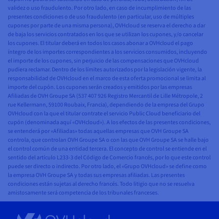
validez o uso fraudulento. Por otro lado, en caso de incumplimiento de las
presentes condiciones o de uso fraudulento (en particular, uso de múltiples
cupones por parte de una misma persona), OVHcloud se reserva el derecho a dar
de baja los servicios contratados en los que se utilizan los cupones, y/o cancelar
los cupones. El titular deberá en todos los casos abonar a OVHcloud el pago
íntegro de los importes correspondientes a los servicios consumidos, incluyendo
el importe de los cupones, sin perjuicio de las compensaciones que OVHcloud
pudiera reclamar. Dentro de los límites autorizados por la legislación vigente, la
responsabilidad de OVHcloud en el marco de esta oferta promocional se limita al
importe del cupón. Los cupones serán creados y emitidos por las empresas
Afiliadas de OVH Groupe SA (537 407 926 Registro Mercantil de Lille Métropole, 2
rue Kellermann, 59100 Roubaix, Francia), dependiendo de la empresa del Grupo
OVHcloud con la que el titular contrate el servicio Public Cloud beneficiario del
cupón (denominada aquí «OVHcloud»). A los efectos de las presentes condiciones,
se entenderá por «Afiliadas» todas aquellas empresas que OVH Groupe SA
controla, que controlan OVH Groupe SA o con las que OVH Groupe SA se halle bajo
el control común de una entidad tercera. El concepto de control se entiende en el
sentido del artículo L233-3 del Código de Comercio francés, por lo que este control
puede ser directo o indirecto. Por otro lado, el «Grupo OVHcloud» se define como
la empresa OVH Groupe SA y todas sus empresas afiliadas. Las presentes
condiciones están sujetas al derecho francés. Todo litigio que no se resuelva
amistosamente será competencia de los tribunales franceses.