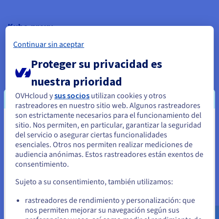
Kube-proxy
Continuar sin aceptar
El kube-proxy es un proxy de red que, al ejecutarse en los
nodos, permite gestionar las direcciones IP virtuales de los
Proteger su privacidad es
pods. Es posible acceder tanto desde dentro del cluster como
nuestra prioridad
desde el exterior. Asimismo, se utiliza para equilibrar la carga
de los servicios ejecutados en un nodo.
OVHcloud y
sus socios
utilizan cookies y otros
rastreadores en nuestro sitio web. Algunos rastreadores
Estos componentes permiten a Kubernetes ofrecer un
son estrictamente necesarios para el funcionamiento del
sitio. Nos permiten, en particular, garantizar la seguridad
sistema de orquestación de clusters eficaz y ampliamente
Parece que está ubicado en Estados
del servicio o asegurar ciertas funcionalidades
utilizado en el sector.
Unidos
esenciales. Otros nos permiten realizar mediciones de
audiencia anónimas. Estos rastreadores están exentos de
Si quiere hacer un pedido desde Estados Unidos, deberá buscar
consentimiento.
el sitio web adecuado y crear una cuenta.
Sujeto a su consentimiento, también utilizamos:
Instalar Kubernetes con
Ve a la página web Estados Unidos
rastreadores de rendimiento y personalización: que
OVHcloud
us.ovhcloud.com/
Inglés
USD - $
nos permiten mejorar su navegación según sus