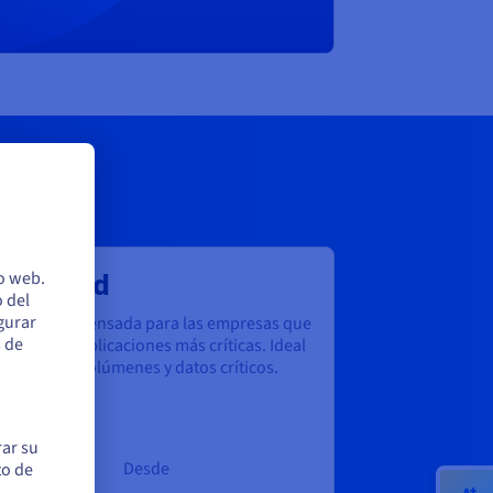
dvanced
io web.
 del
egurar
a solución pensada para las empresas que
s de
tionan las aplicaciones más críticas. Ideal
ra grandes volúmenes y datos críticos.
rar su
Desde
to de