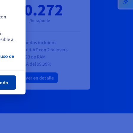
$0.272
 con
/hora/node
en
sible al
6 nodos incluidos
Multi-AZ con 2 failovers
 uso de
7 GB de RAM
SLA del 99,99%
rar
Ver en detalle
todo