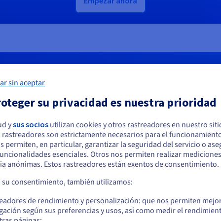
Empezar ahora
Kafka MirrorMaker
ar sin aceptar
s sus necesidades
oteger su privacidad es nuestra prioridad
A
ud y
sus socios
utilizan cookies y otros rastreadores en nuestro sit
Mejor precio
 rastreadores son estrictamente necesarios para el funcionamiento
arece que está ubicado en Estados Unidos
Producción
os permiten, en particular, garantizar la seguridad del servicio o as
Un
 funcionalidades esenciales. Otros nos permiten realizar medicione
os
ges
quiere hacer un pedido desde Estados Unidos, deberá buscar el sitio web
Una solución que ofrece funciones
ia anónimas. Estos rastreadores están exentos de consentimiento.
ón.
pa
cuado y crear una cuenta.
adicionales y que responde a las necesidades
a su consentimiento, también utilizamos:
críticas de disponibilidad de los entornos de
Ve a la página web Estados Unidos
producción.
readores de rendimiento y personalización: que nos permiten mejo
us.ovhcloud.com/
public-cloud
Inglés
USD - $
Desde
gación según sus preferencias y usos, así como medir el rendimien
tras páginas;