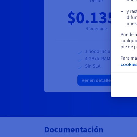
Desde
$0.1351
y ras
difun
nuest
/hora/node
Puede a
cualqui
pie de p
1 nodo incluido
Para má
4 GB de RAM
cookies
Sin SLA
Ver en detalle
Documentación