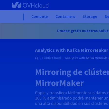
Skip to main content
Home
Compute
Containers
Storage
N
Pruebe gratis nuestras Soluc
Analytics with Kafka MirrorMaker
Public Cloud
Analytics with Kafka MirrorMa
Mirroring de clúste
MirrorMaker
Copie y transfiera fácilmente sus datos 
100 % administrado podrá mantener una
una alta disponibilidad en sus clústeres