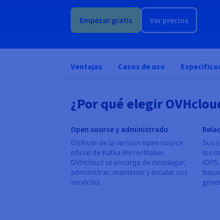
Empezar gratis
Ver precios
Ventajas
Casos de uso
Especifica
¿Por qué elegir OVHclo
Open source y administrado
Rela
Disfrute de la versión open source
Sus s
oficial de Kafka MirrorMaker.
los m
OVHcloud se encarga de desplegar,
IOPS 
administrar, mantener y escalar sus
basan
servicios.
gene