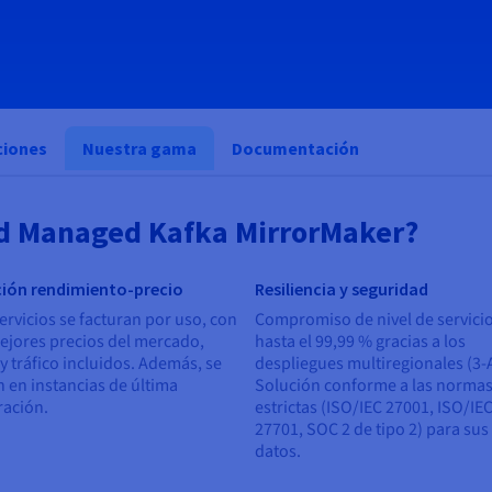
ciones
Nuestra gama
Documentación
ud Managed Kafka MirrorMaker?
ción rendimiento-precio
Resiliencia y seguridad
ervicios se facturan por uso, con
Compromiso de nivel de servici
ejores precios del mercado,
hasta el 99,99 % gracias a los
y tráfico incluidos. Además, se
despliegues multiregionales (3-
 en instancias de última
Solución conforme a las norma
ración.
estrictas (ISO/IEC 27001, ISO/IE
27701, SOC 2 de tipo 2) para sus
datos.