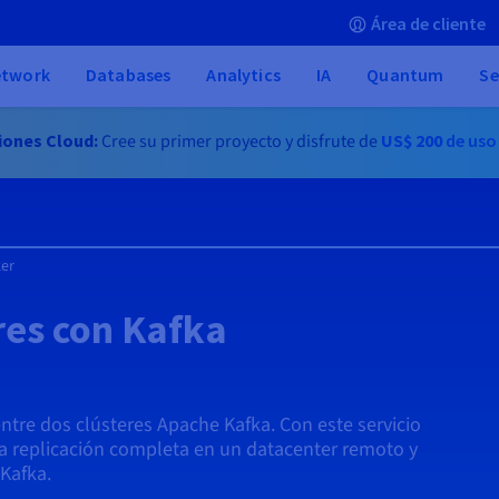
Área de cliente
etwork
Databases
Analytics
IA
Quantum
Se
iones Cloud:
Cree su primer proyecto y disfrute de
US$ 200
de uso
ker
res con Kafka
entre dos clústeres Apache Kafka. Con este servicio
 replicación completa en un datacenter remoto y
 Kafka.