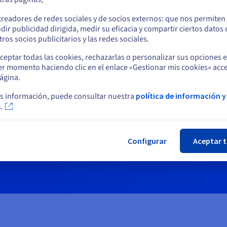
$0.1369
o
treadores de redes sociales y de socios externos: que nos permiten
dir publicidad dirigida, medir su eficacia y compartir ciertos datos
Permanezca en el sitio web actual
/hora/node
ros socios publicitarios y las redes sociales.
ceptar todas las cookies, rechazarlas o personalizar sus opciones 
er momento haciendo clic en el enlace «Gestionar mis cookies» acce
Seleccione otro sitio web
3 nodos incluidos
ágina.
Multi-AZ con 1 failover
s información, puede consultar nuestra
política de información y
4 GB de RAM
.
SLA del 99,95 %
Cer
Ver en detalle
Configurar
Aceptar 