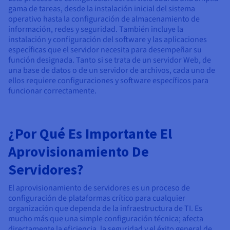
Documentación
Documentación
gama de tareas, desde la instalación inicial del sistema
Precios
Roadmap & Changelog
Roadmap & Changelog
Observabilidad
operativo hasta la configuración de almacenamiento de
Disponibilidad por regiones
información, redes y seguridad. También incluye la
Documentación
instalación y configuración del software y las aplicaciones
Roadmap & Changelog
específicas que el servidor necesita para desempeñar su
Roadmap y Changelog
función designada. Tanto si se trata de un servidor Web, de
una base de datos o de un servidor de archivos, cada uno de
ellos requiere configuraciones y software específicos para
funcionar correctamente.
¿Por Qué Es Importante El
Aprovisionamiento De
Servidores?
El aprovisionamiento de servidores es un proceso de
configuración de plataformas crítico para cualquier
organización que dependa de la infraestructura de TI. Es
mucho más que una simple configuración técnica; afecta
directamente la eficiencia, la seguridad y el éxito general de