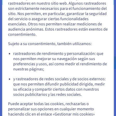
rastreadores en nuestro sitio web. Algunos rastreadores
nube y organizaciones con necesidades de infraestructura
son estrictamente necesarios para el funcionamiento del
dinámicas. Permite que los equipos de TI se concentren en
sitio. Nos permiten, en particular, garantizar la seguridad
Parece que está ubicado en Estados
tareas más estratégicas mientras garantizan la eficiencia, la
del servicio o asegurar ciertas funcionalidades
escalabilidad y la consistencia en toda la infraestructura.
Unidos
esenciales. Otros nos permiten realizar mediciones de
Herramientas como Puppet, Chef y Ansible son opciones
audiencia anónimas. Estos rastreadores están exentos de
populares entre los usuarios para automatizar el
Si quiere hacer un pedido desde Estados Unidos, deberá buscar
consentimiento.
aprovisionamiento de servidores.
el sitio web adecuado y crear una cuenta.
Sujeto a su consentimiento, también utilizamos:
Ansible es una potente plataforma de automatización para el
Ve a la página web Estados Unidos
aprovisionamiento automatizado de servidores. Con Ansible,
rastreadores de rendimiento y personalización: que
us.ovhcloud.com/
learn
Inglés
USD - $
puede automatizar todo el proceso de provisioning. La
nos permiten mejorar su navegación según sus
arquitectura sin agentes de Ansible y la sencilla sintaxis YAML
preferencias y usos, así como medir el rendimiento de
facilitan su uso y administración.
nuestras páginas;
o
Ventajas del aprovisionamiento
y rastreadores de redes sociales y de socios externos:
Permanezca en el sitio web actual
que nos permiten difundir publicidad dirigida, medir
de servidores
su eficacia y compartir ciertos datos con nuestros
socios publicitarios y las redes sociales.
El aprovisionamiento eficaz de servidores ofrece muchos
Seleccione otro sitio web
beneficios que impactan positivamente en las empresas de
Puede aceptar todas las cookies, rechazarlas o
todos los tamaños. Estas son algunas de las principales
personalizar sus opciones en cualquier momento
ventajas:
haciendo clic en el enlace «Gestionar mis cookies»