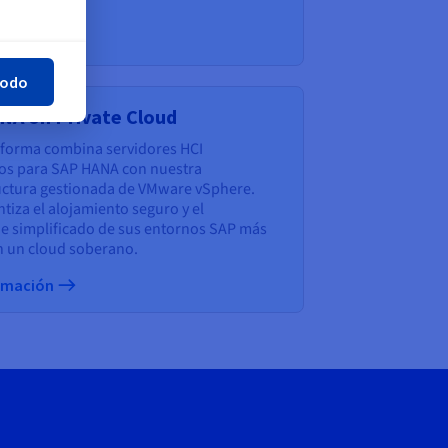
rmación
rar
todo
NA on Private Cloud
aforma combina servidores HCI
dos para SAP HANA con nuestra
uctura gestionada de VMware vSphere.
ntiza el alojamiento seguro y el
e simplificado de sus entornos SAP más
en un cloud soberano.
rmación