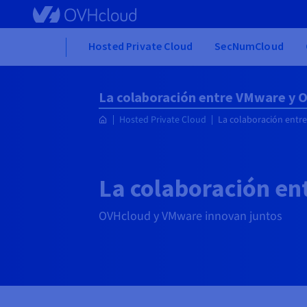
Skip to main content
Home
Hosted Private Cloud
SecNumCloud
La colaboración entre VMware y 
Hosted Private Cloud
La colaboración entr
La colaboración e
OVHcloud y VMware innovan juntos