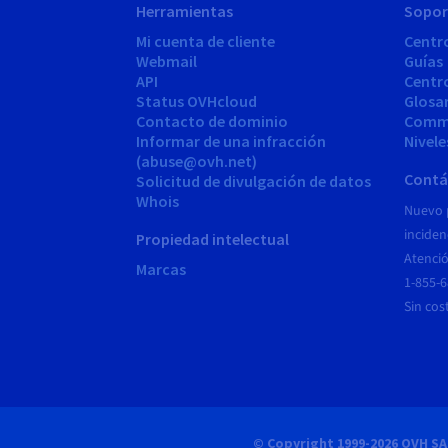
Herramientas
Sopor
Mi cuenta de cliente
Centr
Webmail
Guías
API
Centr
Status OVHcloud
Glosa
Contacto de dominio
Comm
Informar de una infracción
Nivele
(abuse@ovh.net)
Contá
Solicitud de divulgación de datos
Whois
Nuevo 
inciden
Propiedad intelectual
Atenció
Marcas
1-855-
Sin cos
© Copyright 1999-2026 OVH SA