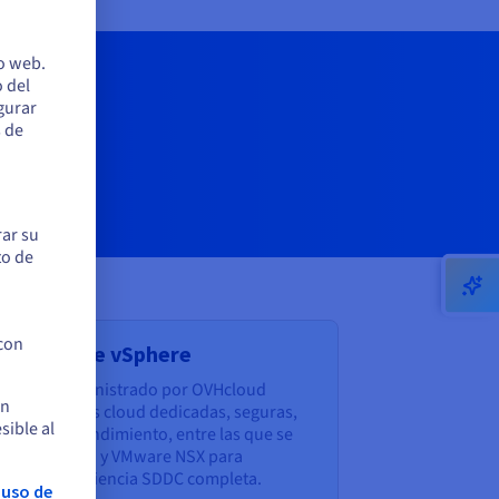
io web.
 del
egurar
s.
s de
rar su
to de
 con
d VMware vSphere
Sphere administrado por OVHcloud
en
fraestructuras cloud dedicadas, seguras,
sible al
s y de alto rendimiento, entre las que se
 VMware vSAN y VMware NSX para
 de una experiencia SDDC completa.
 uso de