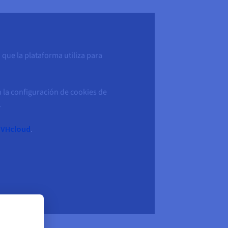
 que la plataforma utiliza para
 la configuración de cookies de
.
OVHcloud
.