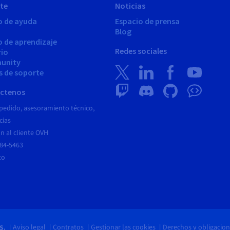
te
Noticias
o de ayuda
Espacio de prensa
Blog
o de aprendizaje
Redes sociales
rio
unity
s de soporte
ctenos
pedido, asesoramiento técnico,
cias
n al cliente OVH
684-5463
to
Aviso legal
Contratos
Gestionar las cookies
Derechos y obligacion
S.