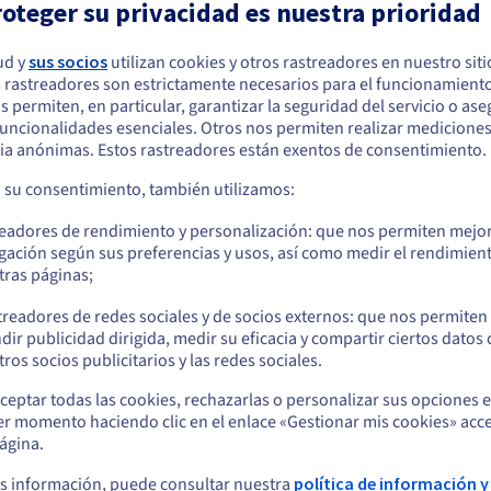
oteger su privacidad es nuestra prioridad
ud y
sus socios
utilizan cookies y otros rastreadores en nuestro sit
¡Empiece ya su consulta GRATIS!
 rastreadores son estrictamente necesarios para el funcionamiento
arece que está ubicado en Estados Unidos
os permiten, en particular, garantizar la seguridad del servicio o as
nalice sus necesidades de migración al cloud con nuestros experto
 funcionalidades esenciales. Otros nos permiten realizar medicione
quiere hacer un pedido desde Estados Unidos, deberá buscar el sitio web
ia anónimas. Estos rastreadores están exentos de consentimiento.
cuado y crear una cuenta.
Contactar con OVHcloud
a su consentimiento, también utilizamos:
Ve a la página web Estados Unidos
readores de rendimiento y personalización: que nos permiten mejo
us.ovhcloud.com/
Inglés
USD - $
gación según sus preferencias y usos, así como medir el rendimien
tras páginas;
o
treadores de redes sociales y de socios externos: que nos permiten
dir publicidad dirigida, medir su eficacia y compartir ciertos datos
ervice
Manage
Permanezca en el sitio web actual
ros socios publicitarios y las redes sociales.
e es una solución VMware
VMware v
ceptar todas las cookies, rechazarlas o personalizar sus opciones 
lmente administrada, que
ofrece in
er momento haciendo clic en el enlace «Gestionar mis cookies» acce
Seleccione otro sitio web
ctura compartida como en
escalable
ágina.
 by VMware Cloud Director.
incluyen
disfrutar
s información, puede consultar nuestra
política de información y