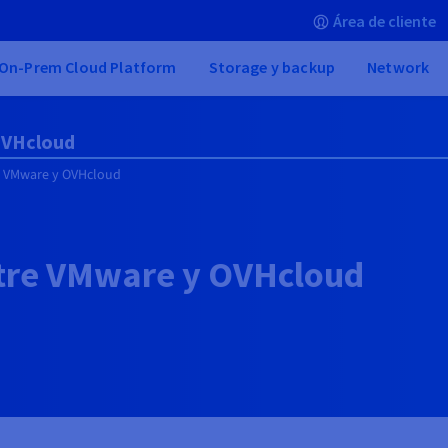
Área de cliente
On-Prem Cloud Platform
Storage y backup
Network
OVHcloud
e VMware y OVHcloud
ntre VMware y OVHcloud