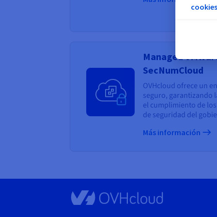
cookies
Managed VMware
SecNumCloud
OVHcloud ofrece un ent
seguro, garantizando l
el cumplimiento de l
de seguridad del gobie
Más información