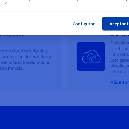
.
Más info
Cer
Configurar
Aceptar 
 vSphere
SAP HA
Esta plat
certifica
orno cloud certificado y
infraestr
a protección de los datos y
Esto gara
os estándares SecNumCloud
despliegu
rno francés.
críticos 
Más info