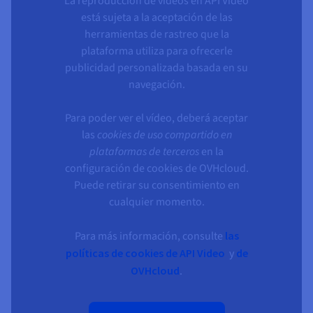
La reproducción de vídeos en API Video
Documentación
Documentación
Precios
está sujeta a la aceptación de las
Roadmap & Changelog
Roadmap & Changelog
Observabilidad
Disponibilidad por regiones
herramientas de rastreo que la
Documentación
plataforma utiliza para ofrecerle
Roadmap & Changelog
publicidad personalizada basada en su
Roadmap y Changelog
navegación.
Para poder ver el vídeo, deberá aceptar
las
cookies de uso compartido en
plataformas de terceros
en la
configuración de cookies de OVHcloud.
Puede retirar su consentimiento en
cualquier momento.
Para más información, consulte
las
políticas de cookies de API Video
y
de
OVHcloud
.