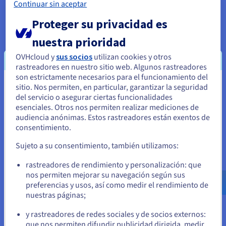
Continuar sin aceptar
Proteger su privacidad es
nuestra prioridad
OVHcloud y
sus socios
utilizan cookies y otros
rastreadores en nuestro sitio web. Algunos rastreadores
son estrictamente necesarios para el funcionamiento del
Public VCF as a Service
sitio. Nos permiten, en particular, garantizar la seguridad
Parece que está ubicado en Estados
del servicio o asegurar ciertas funcionalidades
Public VCF as a Service es una solución VMware
Unidos
esenciales. Otros nos permiten realizar mediciones de
Cloud Foundation totalmente administrada, que
audiencia anónimas. Estos rastreadores están exentos de
ofrece una infraestructura compartida como en
Si quiere hacer un pedido desde Estados Unidos, deberá buscar
consentimiento.
Public Cloud, powered by VMware Cloud Director.
el sitio web adecuado y crear una cuenta.
Sujeto a su consentimiento, también utilizamos:
Más información
Ve a la página web Estados Unidos
rastreadores de rendimiento y personalización: que
us.ovhcloud.com/
Inglés
USD - $
nos permiten mejorar su navegación según sus
preferencias y usos, así como medir el rendimiento de
nuestras páginas;
o
y rastreadores de redes sociales y de socios externos:
Permanezca en el sitio web actual
que nos permiten difundir publicidad dirigida, medir