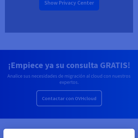
Show Privacy Center
¡Empiece ya su consulta GRATIS!
Analice sus necesidades de migración al cloud con nuestros
expertos.
Contactar con OVHcloud