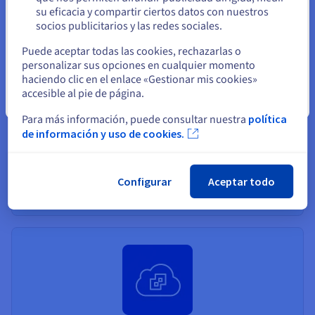
su eficacia y compartir ciertos datos con nuestros
socios publicitarios y las redes sociales.
Seleccione otro sitio web
Puede aceptar todas las cookies, rechazarlas o
personalizar sus opciones en cualquier momento
Managed VMware vSphere
haciendo clic en el enlace «Gestionar mis cookies»
SecNumCloud
accesible al pie de página.
Cerrar
OVHcloud ofrece un entorno cloud certificado y
Para más información, puede consultar nuestra
política
seguro, garantizando la protección de los datos y el
de información y uso de cookies.
cumplimiento de los estándares SecNumCloud de
seguridad del gobierno francés.
Configurar
Aceptar todo
Más información