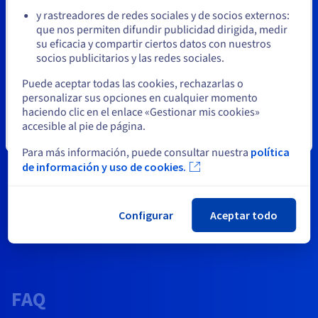
de campañas promocionales publicadas en nuestro sitio web
y rastreadores de redes sociales y de socios externos:
durante todo el año! Asimismo, te avisaremos por correo
Permanezca en el sitio web actual
que nos permiten difundir publicidad dirigida, medir
electrónico de las nuevas promociones para que puedas
su eficacia y compartir ciertos datos con nuestros
aprovechar nuestros descuentos exclusivos. Por último, en
socios publicitarios y las redes sociales.
nuestras redes sociales encontrarás toda la información
Seleccione otro sitio web
sobre los próximos Deals de OVHcloud, ¡síguenos!
Puede aceptar todas las cookies, rechazarlas o
personalizar sus opciones en cualquier momento
¿Qué soluciones están en promoción?
haciendo clic en el enlace «Gestionar mis cookies»
Durante nuestras campañas promocionales podrás disfrutar
accesible al pie de página.
Cerrar
de descuentos exclusivos en la mayoría de las gamas de
productos de OVHcloud. Así pues, podrás beneficiarte de las
Para más información, puede consultar nuestra
política
ofertas en dominios web, planes de hosting, servidores
de información y uso de cookies.
dedicados Bare Metal, pero también en nuestros VPS y el
universo Public Cloud. ¡Descubre o redescubre la calidad de
nuestros servicios web y cloud adaptados a todas las
Configurar
Aceptar todo
necesidades y a precios exclusivos!
FAQ