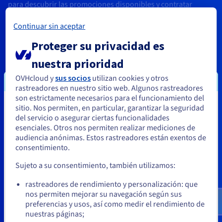
para descubrir las promociones disponibles y contratar
nuestras soluciones a un precio exclusivo. ¿Te interesa un
producto en particular? Comprueba si existe alguna oferta
Continuar sin aceptar
para disfrutar de servicios gratuitos o de descuentos en el
Proteger su privacidad es
alquiler o la contratación de cualquiera de nuestras
soluciones. Por último, dado que estas ofertas solo están
nuestra prioridad
disponibles con stock limitado, te recomendamos que
planifiques tus próximas contrataciones con antelación para
OVHcloud y
sus socios
utilizan cookies y otros
poder aprovechar al máximo nuestros descuentos.
rastreadores en nuestro sitio web. Algunos rastreadores
son estrictamente necesarios para el funcionamiento del
¿Los descuentos se aplican a todos los universos y
sitio. Nos permiten, en particular, garantizar la seguridad
Parece que está ubicado en Estados
productos de OVHcloud?
del servicio o asegurar ciertas funcionalidades
Sí, nuestras promociones están disponibles en los diferentes
Unidos
esenciales. Otros nos permiten realizar mediciones de
universos de productos de OVHcloud: soluciones Public
audiencia anónimas. Estos rastreadores están exentos de
Cloud, dominios, alojamientos web e incluso Hosted Private
Si quiere hacer un pedido desde Estados Unidos, deberá buscar
consentimiento.
Cloud. Asimismo, también podrás disfrutar de descuentos
el sitio web adecuado y crear una cuenta.
regulares en nuestras gamas de VPS y servidores dedicados.
Sujeto a su consentimiento, también utilizamos:
Ve a la página web Estados Unidos
¿Cuándo puedo disfrutar de las promociones y ofertas de
rastreadores de rendimiento y personalización: que
us.ovhcloud.com/
Inglés
USD - $
OVHcloud?
nos permiten mejorar su navegación según sus
Queremos que nuestros clientes disfruten de promociones en
preferencias y usos, así como medir el rendimiento de
las soluciones de OVHcloud de forma regular. ¡No te pierdas
nuestras páginas;
o
las ofertas de nuestros OVHcloud Deals, Black Friday y el resto