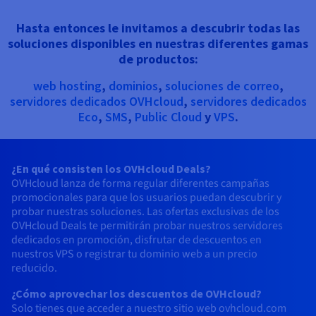
Documentación
Documentación
Precios
Roadmap & Changelog
Roadmap & Changelog
Observabilidad
Hasta entonces le invitamos a descubrir todas las
Disponibilidad por regiones
soluciones disponibles en nuestras diferentes gamas
Documentación
de productos:
Roadmap & Changelog
Roadmap y Changelog
web hosting
,
dominios
,
soluciones de correo
,
servidores dedicados OVHcloud
,
servidores dedicados
Eco
,
SMS
,
Public Cloud
y
VPS
.
¿En qué consisten los OVHcloud Deals?
OVHcloud lanza de forma regular diferentes campañas
promocionales para que los usuarios puedan descubrir y
probar nuestras soluciones. Las ofertas exclusivas de los
OVHcloud Deals te permitirán probar nuestros servidores
dedicados en promoción, disfrutar de descuentos en
nuestros VPS o registrar tu dominio web a un precio
reducido.
¿Cómo aprovechar los descuentos de OVHcloud?
Solo tienes que acceder a nuestro sitio web ovhcloud.com