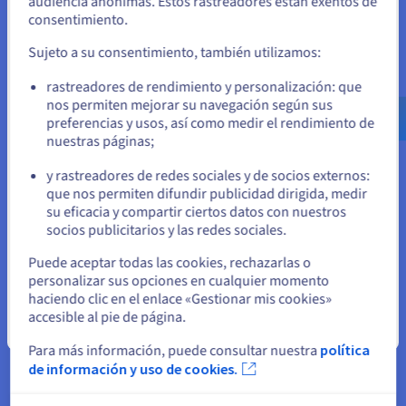
audiencia anónimas. Estos rastreadores están exentos de
refrigeración líquida (watercooling) contribuye a la
Si quiere hacer un pedido desde Estados Unidos, deberá buscar
consentimiento.
disponibilidad de nuestros servicios. Esta última está
el sitio web adecuado y crear una cuenta.
garantizada por un compromiso de nivel de servicio (SLA) del
Sujeto a su consentimiento, también utilizamos:
99,90%. Los servidores dedicados Satisfactory de OVHcloud te
Ve a la página web Estados Unidos
ofrecen alta disponibilidad y gran tranquilidad para tu
rastreadores de rendimiento y personalización: que
us.ovhcloud.com/
Inglés
USD - $
actividad.
nos permiten mejorar su navegación según sus
preferencias y usos, así como medir el rendimiento de
nuestras páginas;
o
y rastreadores de redes sociales y de socios externos:
Permanezca en el sitio web actual
que nos permiten difundir publicidad dirigida, medir
su eficacia y compartir ciertos datos con nuestros
socios publicitarios y las redes sociales.
Anti-DDoS de vanguardia
Seleccione otro sitio web
Puede aceptar todas las cookies, rechazarlas o
En el ámbito de los videojuegos, las interrupciones en el juego
personalizar sus opciones en cualquier momento
son causadas por una saturación artificial del servicio. Para
haciendo clic en el enlace «Gestionar mis cookies»
evitar cualquier exposición a posibles ataques, todos los
accesible al pie de página.
servidores dedicados de OVHcloud cuentan con una
Cerrar
infraestructura Anti-DDoS, un elemento esencial para
Para más información, puede consultar nuestra
política
sesiones de juego fluidas y sin interrupciones. especialmente
de información y uso de cookies.
diseñada para proteger a nuestros servidores frente a los
ataques de denegación de servicio distribuidos.