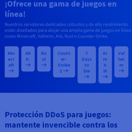
¡Ofrece una gama de juegos en
línea!
Nuestros servidores dedicados robustos y de alto rendimiento
están diseñados para alojar una amplia gama de juegos en línea
como Minecraft, Valheim, Ark, Rust o Counter-Strike.
Min
AR
Ru
Count
7
Ar
Val
ecr
K:
st
er-
Days
m
hei
aft
Strike
to
A
m
2
Die
III
Protección DDoS para juegos:
mantente invencible contra los