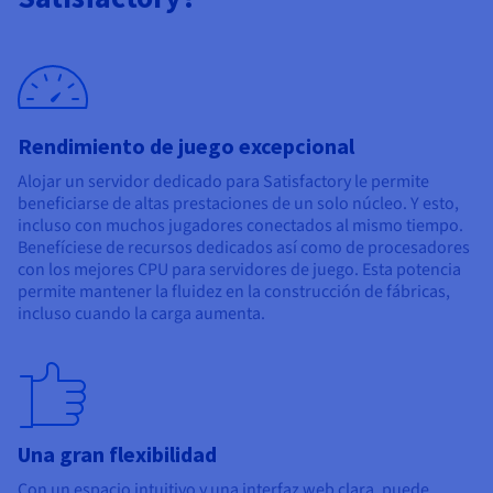
Documentación
Documentación
Precios
Roadmap & Changelog
Roadmap & Changelog
Observabilidad
Disponibilidad por regiones
Documentación
Roadmap & Changelog
Roadmap y Changelog
Rendimiento de juego excepcional
Alojar un servidor dedicado para Satisfactory le permite
beneficiarse de altas prestaciones de un solo núcleo. Y esto,
incluso con muchos jugadores conectados al mismo tiempo.
Benefíciese de recursos dedicados así como de procesadores
con los mejores CPU para servidores de juego. Esta potencia
permite mantener la fluidez en la construcción de fábricas,
incluso cuando la carga aumenta.
Una gran flexibilidad
Con un espacio intuitivo y una interfaz web clara, puede