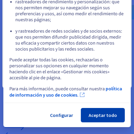
rastreadores de rendimiento y personalización: que
us.ovhcloud.com/
bare-metal
Inglés
USD - $
Configurar y optimizar vuestro
nos permiten mejorar su navegación según sus
preferencias y usos, así como medir el rendimiento de
servidor de Rust
nuestras páginas;
o
y rastreadores de redes sociales y de socios externos:
Permanezca en el sitio web actual
que nos permiten difundir publicidad dirigida, medir
su eficacia y compartir ciertos datos con nuestros
socios publicitarios y las redes sociales.
Seleccione otro sitio web
Recursos y configuración recomendados
Puede aceptar todas las cookies, rechazarlas o
personalizar sus opciones en cualquier momento
Para un servidor de Rust eficiente, recomendamos un mínimo
haciendo clic en el enlace «Gestionar mis cookies»
de 8 GB de RAM, un CPU potente y un espacio de
accesible al pie de página.
almacenamiento adecuado para las copias de seguridad y los
Cerrar
mods. La elección de los recursos depende del número de
Para más información, puede consultar nuestra
política
jugadores, del tamaño del mapa y de los parámetros del
de información y uso de cookies.
servidor.
Configurar
Aceptar todo