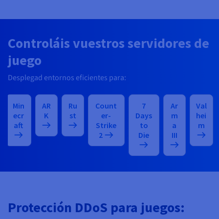
Controláis vuestros servidores de
juego
Desplegad entornos eficientes para:
Min
AR
Ru
Count
7
Ar
Val
ecr
K
st
er-
Days
m
hei
aft
Strike
to
a
m
2
Die
III
Protección DDoS para juegos: