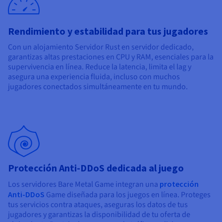
Documentación
Documentación
Precios
Roadmap & Changelog
Roadmap & Changelog
Observabilidad
Disponibilidad por regiones
Rendimiento y estabilidad para tus jugadores
Documentación
Roadmap & Changelog
Con un alojamiento Servidor Rust en servidor dedicado,
Roadmap y Changelog
garantizas altas prestaciones en CPU y RAM, esenciales para la
supervivencia en línea. Reduce la latencia, limita el lag y
asegura una experiencia fluida, incluso con muchos
jugadores conectados simultáneamente en tu mundo.
Protección Anti-DDoS dedicada al juego
Los servidores Bare Metal Game integran una
protección
Anti-DDoS
Game diseñada para los juegos en línea. Proteges
tus servicios contra ataques, aseguras los datos de tus
jugadores y garantizas la disponibilidad de tu oferta de