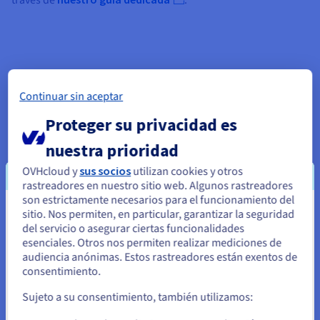
través de
.
Continuar sin aceptar
Proteger su privacidad es
Sistemas compatibles
nuestra prioridad
Instalad Windows Server o una distribución de Linux
OVHcloud y
sus socios
utilizan cookies y otros
compatible con Rust. Consultad nuestras soluciones
Servidor
rastreadores en nuestro sitio web. Algunos rastreadores
Windows
y
Servidor Linux
según vuestras preferencias
son estrictamente necesarios para el funcionamiento del
técnicas.
sitio. Nos permiten, en particular, garantizar la seguridad
Parece que está ubicado en Estados
del servicio o asegurar ciertas funcionalidades
Unidos
esenciales. Otros nos permiten realizar mediciones de
audiencia anónimas. Estos rastreadores están exentos de
Si quiere hacer un pedido desde Estados Unidos, deberá buscar
consentimiento.
el sitio web adecuado y crear una cuenta.
Sujeto a su consentimiento, también utilizamos:
Ve a la página web Estados Unidos