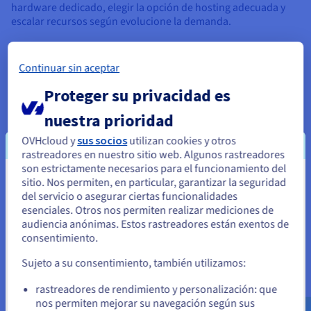
hardware dedicado, elegir la opción de hosting adecuada y
escalar recursos según evolucione la demanda.
Continuar sin aceptar
Proteger su privacidad es
Seguridad integrada y Game DDoS Protection
nuestra prioridad
La seguridad integrada, incluida la protección DDoS para
OVHcloud y
sus socios
utilizan cookies y otros
gaming, protege los servidores frente a ataques y garantiza la
rastreadores en nuestro sitio web. Algunos rastreadores
disponibilidad continua durante sesiones multijugador
son estrictamente necesarios para el funcionamiento del
prolongadas.
sitio. Nos permiten, en particular, garantizar la seguridad
Parece que está ubicado en Estados
del servicio o asegurar ciertas funcionalidades
Unidos
esenciales. Otros nos permiten realizar mediciones de
audiencia anónimas. Estos rastreadores están exentos de
Si quiere hacer un pedido desde Estados Unidos, deberá buscar
consentimiento.
Hosting de servidores Factorio:
el sitio web adecuado y crear una cuenta.
Sujeto a su consentimiento, también utilizamos:
base técnica
Ve a la página web Estados Unidos
rastreadores de rendimiento y personalización: que
us.ovhcloud.com/
bare-metal
Inglés
USD - $
nos permiten mejorar su navegación según sus