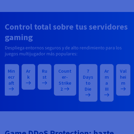
Control total sobre tus servidores
gaming
Despliega entornos seguros y de alto rendimiento para los
juegos multijugador más populares:
Min
Ar
Ru
Count
7
Ar
Val
ecr
k
st
er-
Days
m
hei
aft
Strike
to
a
m
2
Die
III
Game DDoS Protection: hazte