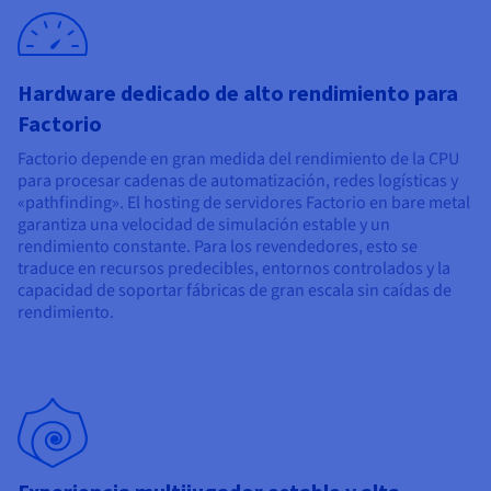
Documentación
Documentación
Precios
Roadmap & Changelog
Roadmap & Changelog
Observabilidad
Disponibilidad por regiones
Documentación
Hardware dedicado de alto rendimiento para
Roadmap & Changelog
Roadmap y Changelog
Factorio
Factorio depende en gran medida del rendimiento de la CPU
para procesar cadenas de automatización, redes logísticas y
«pathfinding». El hosting de servidores Factorio en bare metal
garantiza una velocidad de simulación estable y un
rendimiento constante. Para los revendedores, esto se
traduce en recursos predecibles, entornos controlados y la
capacidad de soportar fábricas de gran escala sin caídas de
rendimiento.