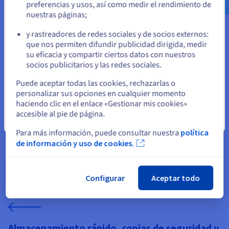
preferencias y usos, así como medir el rendimiento de
nuestras páginas;
o
y rastreadores de redes sociales y de socios externos:
Arquitectura centrada en CPU para fábricas de
Permanezca en el sitio web actual
que nos permiten difundir publicidad dirigida, medir
su eficacia y compartir ciertos datos con nuestros
gran escala
socios publicitarios y las redes sociales.
Los servidores de Factorio dependen de un fuerte
Seleccione otro sitio web
rendimiento de CPU de un solo núcleo en lugar de la
Puede aceptar todas las cookies, rechazarlas o
aceleración de GPU. Elegir el hardware de servidor dedicado
personalizar sus opciones en cualquier momento
adecuado es crítico para mantener valores de UPS estables.
haciendo clic en el enlace «Gestionar mis cookies»
Los revendedores pueden adaptar la configuración del
accesible al pie de página.
Cerrar
servidor a distintos perfiles de juego, desde servidores
Para más información, puede consultar nuestra
política
cooperativos hasta megabases, en Linux o
Windows Server
de información y uso de cookies.
según las necesidades del cliente.
Configurar
Aceptar todo
Almacenamiento rápido, copias de seguridad y