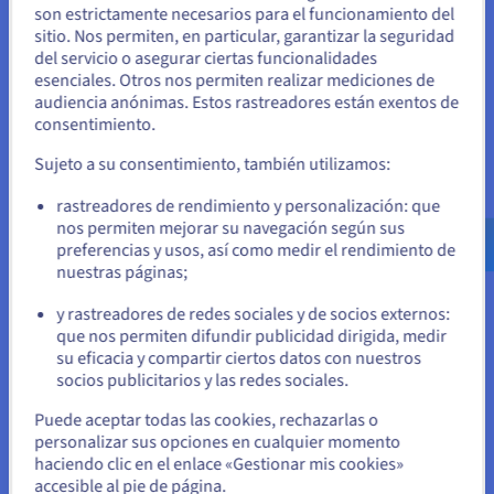
Una infraestructura pensada para la
son estrictamente necesarios para el funcionamiento del
sitio. Nos permiten, en particular, garantizar la seguridad
Parece que está ubicado en Estados
disponibilidad y la fiabilidad
del servicio o asegurar ciertas funcionalidades
Unidos
OVHcloud diseña y opera toda su infraestructura, desde la
esenciales. Otros nos permiten realizar mediciones de
fabricación de los servidores hasta la gestión de la red. Este
audiencia anónimas. Estos rastreadores están exentos de
Si quiere hacer un pedido desde Estados Unidos, deberá buscar
dominio permite ofrecer servidores dedicados Game con un
consentimiento.
el sitio web adecuado y crear una cuenta.
alto nivel de disponibilidad y un ancho de banda adaptado a
Sujeto a su consentimiento, también utilizamos:
los usos del juego online. Las comunidades de Conan Exiles
se benefician así de un entorno fiable para hacer evolucionar
Ve a la página web Estados Unidos
rastreadores de rendimiento y personalización: que
su mundo, acoger a nuevos jugadores y preservar la
us.ovhcloud.com/
Inglés
USD - $
nos permiten mejorar su navegación según sus
continuidad de la experiencia de juego.
preferencias y usos, así como medir el rendimiento de
nuestras páginas;
o
y rastreadores de redes sociales y de socios externos:
Permanezca en el sitio web actual
que nos permiten difundir publicidad dirigida, medir
Personalización avanzada y
su eficacia y compartir ciertos datos con nuestros
socios publicitarios y las redes sociales.
control de tu servidor Conan
Seleccione otro sitio web
Puede aceptar todas las cookies, rechazarlas o
Exiles
personalizar sus opciones en cualquier momento
haciendo clic en el enlace «Gestionar mis cookies»
accesible al pie de página.