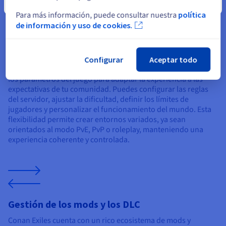
Cerrar
Para más información, puede consultar nuestra
política
de información y uso de cookies.
Configuración del servidor y parámetros del
juego
Configurar
Aceptar todo
Un servidor dedicado Conan Exiles ofrece un control total de
los parámetros del juego para adaptar la experiencia a las
expectativas de tu comunidad. Puedes configurar las reglas
del servidor, ajustar la dificultad, definir los límites de
jugadores y personalizar el funcionamiento del mundo. Esta
flexibilidad permite crear entornos variados, ya sean
orientados al modo PvE, PvP o roleplay, manteniendo una
experiencia coherente y controlada.
Gestión de los mods y los DLC
Conan Exiles cuenta con un rico ecosistema de mods y