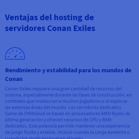
Documentación
Documentación
Precios
Roadmap & Changelog
Roadmap & Changelog
Observabilidad
Disponibilidad por regiones
Ventajas del hosting de
Documentación
servidores Conan Exiles
Roadmap & Changelog
Roadmap y Changelog
Rendimiento y estabilidad para los mundos de
Conan
Conan Exiles requiere una gran cantidad de recursos del
sistema, especialmente durante las fases de construcción, en
combates que involucran a muchos jugadores o al explorar
las extensas áreas del mundo. Los servidores dedicados
Game de OVHcloud se basan en procesadores AMD Ryzen de
última generación y ofrecen recursos de CPU y RAM
dedicados. Esta potencia permite mantener una experiencia
de juego fluida y estable, incluso cuando la carga aumenta o
cuando los mods enriquecen el juego.