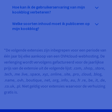
Hoe kan ik de gebruikerservaring van mijn
kookblog verbeteren?
Welke soorten inhoud moet ik publiceren op
mijn kookblog?
*De volgende extensies zijn inbegrepen voor een periode van
één jaar bij elke aankoop van een OVHcloud-webhosting. De
verlenging wordt vervolgens gefactureerd voor de jaarlijkse
prijs van de extensie uit de volgende lijst:
.com, .shop, .store,
.tech, .me .live, .space, .xyz, .online, .site, .pro, .cloud, .blog,
.name, .ovh, .boutique, .net, .org, .info, .eu, .fr .re, .be, .it, .de,
.co.uk, .pl
. Niet geldig voor extensies waarvoor de verhuizing
gratis is.