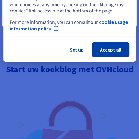
partnerschappen of samenwerkingen op culinair gebied.
your choices at any time by clicking on the "Manage my
cookies" link accessible at the bottom of the page.
Sluiten
For more information, you can consult our
cookie usage
information policy.
Ik maak mijn blog
Set up
Accept all
Start uw kookblog met OVHcloud