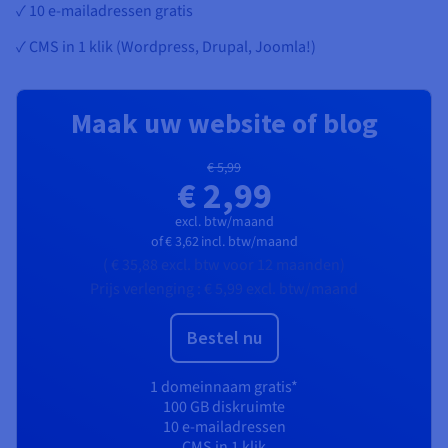
✓ 10 e-mailadressen gratis
✓ CMS in 1 klik (Wordpress, Drupal, Joomla!)
Maak uw website of blog
€ 5,99
€ 2,99
excl. btw/maand
of
€ 3,62
incl. btw/maand
(
€ 35,88
excl. btw
voor 12 maanden)
Prijs verlenging :
€ 5,99
excl. btw/maand
Bestel nu
1 domeinnaam gratis*
100 GB diskruimte
10 e-mailadressen
CMS in 1 klik