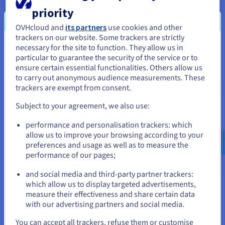
betalen om hun producten in een realistische context onder
priority
de aandacht te brengen. Dit kan uw lezers ook nuttige
aankoopideeën leveren voor hun eigen culinaire avonturen.
OVHcloud and
its partners
use cookies and other
trackers on our website. Some trackers are strictly
necessary for the site to function. They allow us in
Je lijkt je in Verenigde Staten te
particular to guarantee the security of the service or to
bevinden.
ensure certain essential functionalities. Others allow us
to carry out anonymous audience measurements. These
Als je wilt bestellen vanuit [land], moet je de juiste website
trackers are exempt from consent.
doorbladeren en een account aanmaken.
Subject to your agreement, we also use:
Go to Verenigde Staten website
Auteursrechten
performance and personalisation trackers: which
us.ovhcloud.com/
Engels
USD - $
allow us to improve your browsing according to your
preferences and usage as well as to measure the
De verkoop van auteursrechten is een andere manier om een
performance of our pages;
kookblog te gelde te maken. U kunt bijvoorbeeld de rechten
or
op uw recepten verkopen aan uitgeverijen, culinaire
and social media and third-party partner trackers:
magazines of andere kookwebsites. Met deze werkwijze kunt
Blijf op de huidige website
which allow us to display targeted advertisements,
u een groter publiek bereiken en uw inkomstenbronnen
measure their effectiveness and share certain data
diversifiëren. Door uw recepten in boeken of tijdschriften te
with our advertising partners and social media.
publiceren, vergroot u ook uw geloofwaardigheid en
bekendheid. Dit kan kansen creëren voor toekomstige
Selecteer een andere website
You can accept all trackers, refuse them or customise