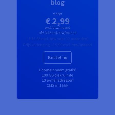
blog
€ 5,99
€ 2,99
excl. btw/maand
of
€ 3,62
incl. btw/maand
(
€ 35,88
excl. btw
voor 12 maanden)
Prijs verlenging :
€ 5,99
excl. btw/maand
Bestel nu
1 domeinnaam gratis*
100 GB diskruimte
10 e-mailadressen
CMS in 1 klik