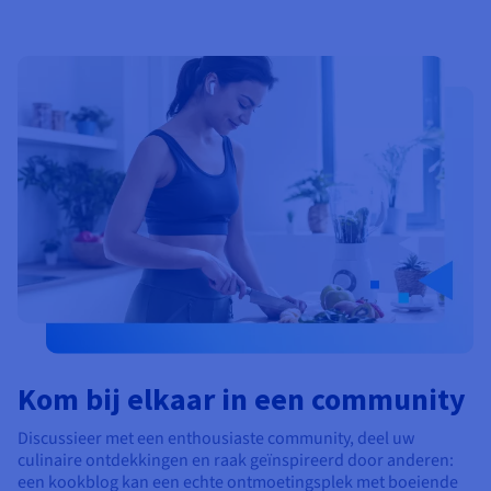
Documentatie
Documentatie
Documentatie
Tarieven
Roadmap & Changelog
Roadmap & Changelog
Roadmap & Changelog
Monitoring
Beschikbaarheid per regio
Documentatie
Roadmap & Changelog
Roadmap & Changelog
Kom bij elkaar in een community
Discussieer met een enthousiaste community, deel uw
culinaire ontdekkingen en raak geïnspireerd door anderen:
een kookblog kan een echte ontmoetingsplek met boeiende