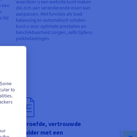
waardoor u een website kunt maken
n een
die zich aan veranderende eisen kan
ns
aanpassen. Met functies als load
u bij
balancing en automatisch schalen
kunt u voor optimale prestaties en
beschikbaarheid zorgen, zelfs tijdens
piekbelastingen.
. Some
cular to
lities.
en
ackers
Beproefde, vertrouwde
our
ngen
provider met een
e the