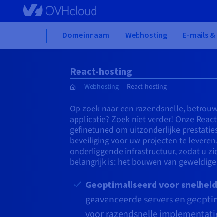
Skip to main content
Home
Domeinnaam
Webhosting
E-mails 
React-hosting
Webhosting
React-hosting
Op zoek naar een razendsnelle, betrouw
applicatie? Zoek niet verder! Onze Reac
gefinetuned om uitzonderlijke prestatie
beveiliging voor uw projecten te levere
onderliggende infrastructuur, zodat u zi
belangrijk is: het bouwen van geweldige
Geoptimaliseerd voor snelheid
geavanceerde servers en geoptim
voor razendsnelle implementatie-