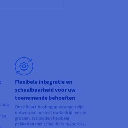
t
Flexibele integratie en
schaalbaarheid voor uw
toenemende behoeften
sting
Onze React-hostingoplossingen zijn
ontworpen om met uw bedrijf mee te
men.
groeien. We bieden flexibele
pakketten met schaalbare resources,
l