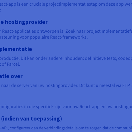
ct-app is een cruciale projectimplementatiestap om deze app were
:
de hostingprovider
or React-applicaties ontworpen is. Zoek naar projectimplementatie
rsteuning voor populaire React-frameworks.
mplementatie
productie. Dit kan onder andere inhouden: definitieve tests, codeo
 of Parcel.
atie over
ar de server van uw hostingprovider. Dit kunt u meestal via FTP, 
nfiguraties in die specifiek zijn voor uw React-app en uw hostingp
(indien van toepassing)
PI, configureer dan de verbindingsdetails om te zorgen dat de communic