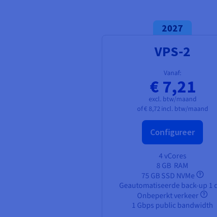
2027
VPS-2
Vanaf:
€ 7,21
excl. btw/maand
of
€ 8,72
incl. btw/maand
Configureer
4 vCores
8 GB
RAM
75 GB SSD NVMe
Geautomatiseerde back-up 1 
Onbeperkt verkeer
1 Gbps public bandwidth