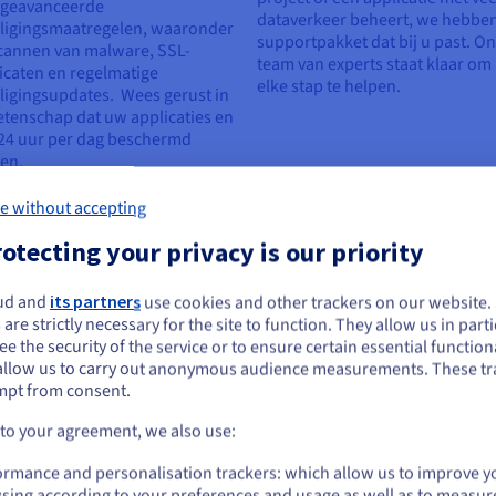
 geavanceerde
dataverkeer beheert, we hebbe
iligingsmaatregelen, waaronder
supportpakket dat bij u past. O
cannen van malware, SSL-
team van experts staat klaar om 
ficaten en regelmatige
elke stap te helpen.
ligingsupdates. Wees gerust in
tenschap dat uw applicaties en
 24 uur per dag beschermd
en.
e without accepting
otecting your privacy is our priority
ting
ud and
its partners
use cookies and other trackers on our website
e lijkt je in Verenigde Staten te bevinden.
 are strictly necessary for the site to function. They allow us in parti
e the security of the service or to ensure certain essential functiona
 je wilt bestellen vanuit [land], moet je de juiste website doorbladeren en e
allow us to carry out anonymous audience measurements. These tr
count aanmaken.
mpt from consent.
Go to Verenigde Staten website
 to your agreement, we also use:
eving van de AVG &
Duidelijke, transparante
us.ovhcloud.com/
Engels
USD - $
ormance and personalisation trackers: which allow us to improve y
evenssoevereiniteit
tarieven: geen verrassi
sing according to your preferences and usage as well as to measur