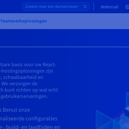
Webmail
& Teamwerkoplossingen
bare basis voor uw React-
t-hostingoplossingen zijn
s, schaalbaarheid en
n. We verzorgen de
ch kunt richten op wat echt
 gebruikerservaringen.
:
Benut onze
aliseerde configuraties
, build- en laadtijden en