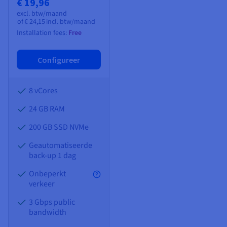
€ 19,96
excl. btw/maand
of
€ 24,15
incl. btw/maand
Installation fees:
Free
Configureer
8 vCores
24 GB
RAM
200 GB SSD NVMe
Geautomatiseerde
back-up 1 dag
Onbeperkt
verkeer
3 Gbps public
bandwidth