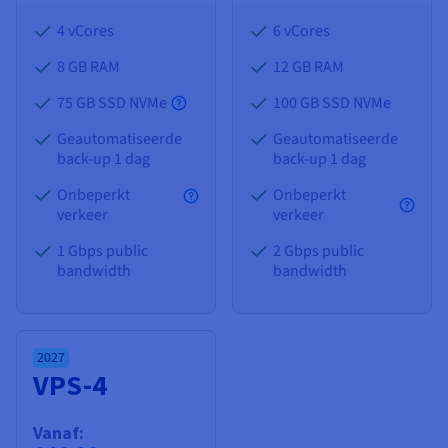
4 vCores
6 vCores
8 GB
RAM
12 GB
RAM
75 GB SSD NVMe
100 GB SSD NVMe
Geautomatiseerde
Geautomatiseerde
back-up 1 dag
back-up 1 dag
Onbeperkt
Onbeperkt
verkeer
verkeer
1 Gbps public
2 Gbps public
bandwidth
bandwidth
2027
VPS-4
Vanaf: