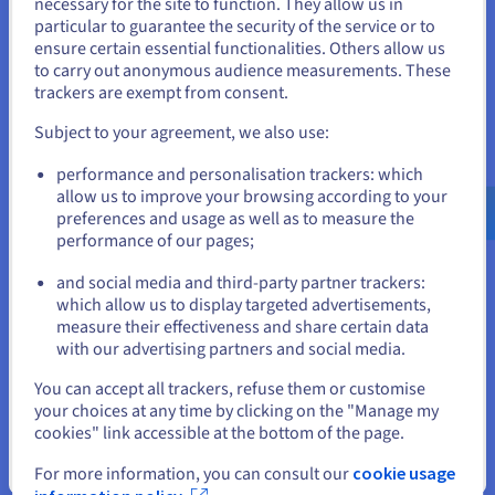
necessary for the site to function. They allow us in
Je lijkt je in Verenigde Staten te
distributies
particular to guarantee the security of the service or to
bevinden.
ensure certain essential functionalities. Others allow us
OVHcloud VPS-oplossingen zijn volledig compatibel met
to carry out anonymous audience measurements. These
populaire Linux-systemen, waaronder CentOS VPS en
Als je wilt bestellen vanuit [land], moet je de juiste website
trackers are exempt from consent.
AlmaLinux VPS. Deze flexibiliteit stelt je in staat om het
doorbladeren en een account aanmaken.
besturingssysteem te kiezen dat het beste past bij jouw
Subject to your agreement, we also use:
ervaring, softwarestack of vereisten. Je kunt migreren
Go to Verenigde Staten website
van een
cPanel VPS
of
Plesk VPS
, of helemaal opnieuw
performance and personalisation trackers: which
us.ovhcloud.com/
Engels
USD - $
beginnen met DirectAdmin, terwijl je je serveromgeving
allow us to improve your browsing according to your
volledig onder controle houdt. Bovendien biedt
preferences and usage as well as to measure the
DirectAdmin, omdat het minder RAM gebruikt, klanten
performance of our pages;
or
een betere dichtheid voor multisites.
and social media and third-party partner trackers:
Blijf op de huidige website
which allow us to display targeted advertisements,
measure their effectiveness and share certain data
with our advertising partners and social media.
Eén-klik herinstallatie-opties
Selecteer een andere website
Dankzij de opties voor herinstallatie met één klik zit je
You can accept all trackers, refuse them or customise
nooit vast als er iets misgaat – je kunt je VPS in enkele
your choices at any time by clicking on the "Manage my
minuten resetten. Of je nu een nieuw project lanceert,
cookies" link accessible at the bottom of the page.
een probleem oplost of experimenteert met een andere
Sluiten
For more information, you can consult our
cookie usage
opstelling, je kunt snel vooruit zonder complexe stappen