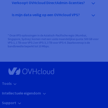
Verkoopt OVHcloud DirectAdmin-licenties?
Is mijn data veilig op een OVHcloud VPS?
* Onze VPS-oplossingen in de Aziatisch-Pacifische regio (Mumbai,
Singapore, Sydney) komen met een vaste maandelijkse quota: 500 GB voor
VPS-1, 1 TB voor VPS-2 en VPS-3, 3 TB voor VPS-4. Daarbovenop is de
bandbreedte beperkt tot 10 Mbps.
Tools
Intellectuele eigendom
Support