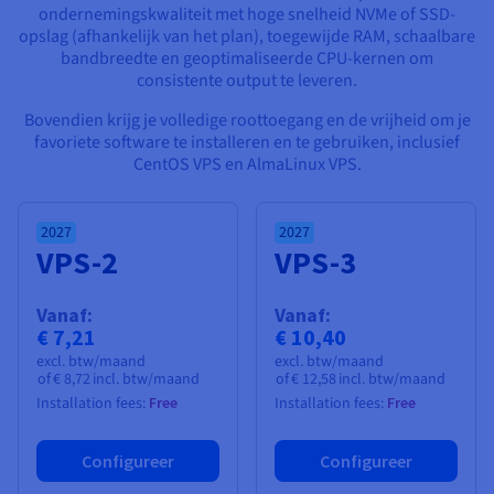
Documentatie
Documentatie
Documentatie
ondernemingskwaliteit met hoge snelheid NVMe of SSD-
Tarieven
Roadmap & Changelog
Roadmap & Changelog
Roadmap & Changelog
Monitoring
opslag (afhankelijk van het plan), toegewijde RAM, schaalbare
Beschikbaarheid per regio
bandbreedte en geoptimaliseerde CPU-kernen om
Documentatie
consistente output te leveren.
Roadmap & Changelog
Roadmap & Changelog
Bovendien krijg je volledige roottoegang en de vrijheid om je
favoriete software te installeren en te gebruiken, inclusief
CentOS VPS en AlmaLinux VPS.
2027
2027
VPS-2
VPS-3
Vanaf:
Vanaf:
€ 7,21
€ 10,40
excl. btw/maand
excl. btw/maand
of
€ 8,72
incl. btw/maand
of
€ 12,58
incl. btw/maand
Installation fees:
Free
Installation fees:
Free
Configureer
Configureer