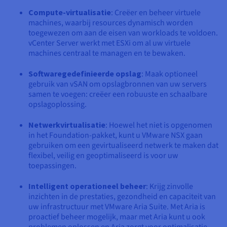
Documentatie
Documentatie
Documentatie
Tarieven
Compute-virtualisatie
: Creëer en beheer virtuele
Roadmap & Changelog
Roadmap & Changelog
Roadmap & Changelog
Monitoring
Beschikbaarheid per regio
machines, waarbij resources dynamisch worden
toegewezen om aan de eisen van workloads te voldoen.
Documentatie
vCenter Server werkt met ESXi om al uw virtuele
Roadmap & Changelog
Roadmap & Changelog
machines centraal te managen en te bewaken.
Softwaregedefinieerde opslag
: Maak optioneel
gebruik van vSAN om opslagbronnen van uw servers
samen te voegen: creëer een robuuste en schaalbare
opslagoplossing.
Netwerkvirtualisatie
: Hoewel het niet is opgenomen
in het Foundation-pakket, kunt u VMware NSX gaan
gebruiken om een gevirtualiseerd netwerk te maken dat
flexibel, veilig en geoptimaliseerd is voor uw
toepassingen.
Intelligent operationeel beheer
: Krijg zinvolle
inzichten in de prestaties, gezondheid en capaciteit van
uw infrastructuur met VMware Aria Suite. Met Aria is
proactief beheer mogelijk, maar met Aria kunt u ook