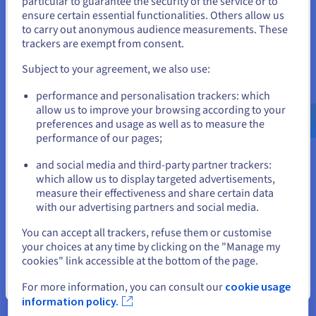
particular to guarantee the security of the service or to
datasets te verwerken, kunt u uw AI-initiatieven
bevinden.
ensure certain essential functionalities. Others allow us
versnellen, waardevolle inzichten uit uw gegevens halen
to carry out anonymous audience measurements. These
en een concurrentievoordeel op de markt behalen.
Als je wilt bestellen vanuit [land], moet je de juiste website
trackers are exempt from consent.
doorbladeren en een account aanmaken.
Subject to your agreement, we also use:
Go to Verenigde Staten website
performance and personalisation trackers: which
us.ovhcloud.com/
Engels
USD - $
allow us to improve your browsing according to your
Verbeter de gezondheid van uw
preferences and usage as well as to measure the
performance of our pages;
or
infrastructuur
vSphere Foundation-licenties bieden uitgebreide
and social media and third-party partner trackers:
Blijf op de huidige website
monitoring en managementtools die diepgaande
which allow us to display targeted advertisements,
inzichten bieden in de gezondheid en prestaties van uw
measure their effectiveness and share certain data
infrastructuur. Hierdoor kunt u potentiële problemen
with our advertising partners and social media.
proactief identificeren en oplossen voordat deze uw
Selecteer een andere website
You can accept all trackers, refuse them or customise
bedrijfsactiviteiten negatief beïnvloeden. Dit zorgt voor
your choices at any time by clicking on the "Manage my
een soepele en efficiënte werking van uw IT-omgeving.
cookies" link accessible at the bottom of the page.
Sluiten
For more information, you can consult our
cookie usage
information policy.