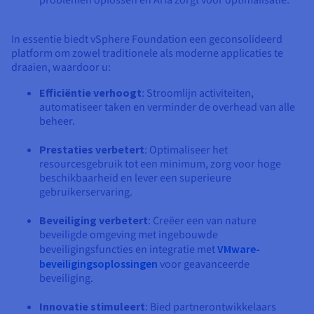
problemen oplossen en Aria zorgt voor optimalisatie.
In essentie biedt vSphere Foundation een geconsolideerd
platform om zowel traditionele als moderne applicaties te
draaien, waardoor u:
Efficiëntie verhoogt
: Stroomlijn activiteiten,
automatiseer taken en verminder de overhead van alle
beheer.
Prestaties verbetert
: Optimaliseer het
resourcesgebruik tot een minimum, zorg voor hoge
beschikbaarheid en lever een superieure
gebruikerservaring.
Beveiliging verbetert
: Creëer een van nature
beveiligde omgeving met ingebouwde
beveiligingsfuncties en integratie met
VMware-
beveiligingsoplossingen
voor geavanceerde
beveiliging.
Innovatie stimuleert
: Bied partnerontwikkelaars