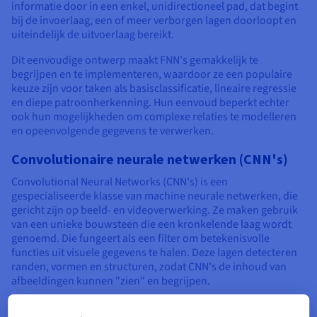
informatie door in een enkel, unidirectioneel pad, dat begint
bij de invoerlaag, een of meer verborgen lagen doorloopt en
uiteindelijk de uitvoerlaag bereikt.
Dit eenvoudige ontwerp maakt FNN's gemakkelijk te
begrijpen en te implementeren, waardoor ze een populaire
keuze zijn voor taken als basisclassificatie, lineaire regressie
en diepe patroonherkenning. Hun eenvoud beperkt echter
ook hun mogelijkheden om complexe relaties te modelleren
en opeenvolgende gegevens te verwerken.
Convolutionaire neurale netwerken (CNN's)
Convolutional Neural Networks (CNN's) is een
gespecialiseerde klasse van machine neurale netwerken, die
gericht zijn op beeld- en videoverwerking. Ze maken gebruik
van een unieke bouwsteen die een kronkelende laag wordt
genoemd. Die fungeert als een filter om betekenisvolle
functies uit visuele gegevens te halen. Deze lagen detecteren
randen, vormen en structuren, zodat CNN's de inhoud van
afbeeldingen kunnen "zien" en begrijpen.
Dankzij hun uitzonderlijke visuele verwerkingscapaciteiten