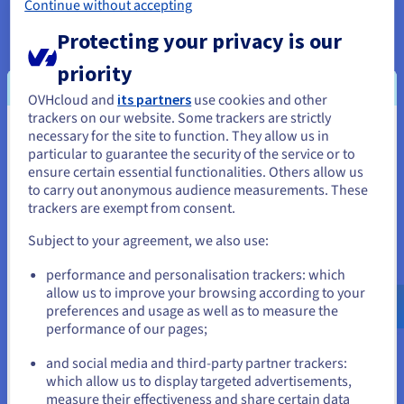
voor artificiële intelligentie hebben CNN's een revolutie
Continue without accepting
teweeggebracht op gebieden als computervisie, wat
Protecting your privacy is our
toepassingen als beeldclassificatie, objectdetectie,
gezichtsherkenning en zelfs zelfrijdende auto's mogelijk
priority
maakt.
OVHcloud and
its partners
use cookies and other
Recidiverende neurale netwerken (RNN's)
trackers on our website. Some trackers are strictly
necessary for the site to function. They allow us in
Je lijkt je in Verenigde Staten te
Periodieke neurale netwerken (RNN's) zijn ontworpen om
particular to guarantee the security of the service or to
sequentiële gegevens te verwerken, waarbij de volgorde van
bevinden.
ensure certain essential functionalities. Others allow us
informatie van belang is. In tegenstelling tot FNN's hebben
to carry out anonymous audience measurements. These
RNN's een feedbackloop waarmee ze informatie van eerdere
Als je wilt bestellen vanuit [land], moet je de juiste website
trackers are exempt from consent.
ingangen kunnen behouden.
doorbladeren en een account aanmaken.
Subject to your agreement, we also use:
Dit "geheugen"mechanisme laat hen context en
Go to Verenigde Staten website
verhoudingen binnen reeksen begrijpen, die hen voor taken
performance and personalisation trackers: which
zoals natuurlijke taalverwerking, spraakherkenning,
us.ovhcloud.com/
learn
Engels
USD - $
allow us to improve your browsing according to your
machinevertaling, en gevoelsanalyse ideaal maken.
preferences and usage as well as to measure the
Traditionele RNN's kunnen echter lijden onder het
performance of our pages;
or
verdwijnende gradiëntprobleem, dat hun vermogen beperkt
om afhankelijkheden op lange termijn te leren.
and social media and third-party partner trackers:
Blijf op de huidige website
which allow us to display targeted advertisements,
Long-Term Memory Networks (LSTM's) en
measure their effectiveness and share certain data