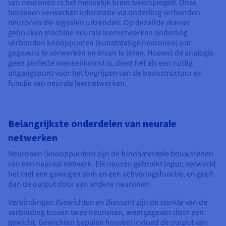
Documentatie
Documentatie
Documentatie
van neuronen in het menselijk brein weerspiegelt. Onze
Tarieven
hersenen verwerken informatie via onderling verbonden
Roadmap & Changelog
Roadmap & Changelog
Roadmap & Changelog
Monitoring
Beschikbaarheid per regio
neuronen die signalen uitzenden. Op dezelfde manier
gebruiken machine neurale leernetwerken onderling
Documentatie
verbonden knooppunten (kunstmatige neuronen) om
Roadmap & Changelog
Roadmap & Changelog
gegevens te verwerken en ervan te leren. Hoewel de analogie
geen perfecte overeenkomst is, dient het als een nuttig
uitgangspunt voor het begrijpen van de basisstructuur en
functie van neurale leernetwerken.
Belangrijkste onderdelen van neurale
netwerken
Neuronen (knooppunten) zijn de fundamentele bouwstenen
van een neuraal netwerk. Elk neuron gebruikt input, verwerkt
het met een gewogen som en een activeringsfunctie, en geeft
dan de output door aan andere neuronen.
Verbindingen (Gewichten en Biassen) zijn de sterkte van de
verbinding tussen twee neuronen, weergegeven door een
gewicht. Gewichten bepalen hoeveel invloed de output van