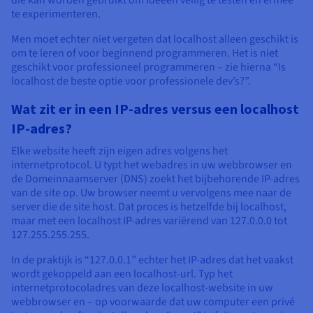
Documentatie
Documentatie
Documentatie
te experimenteren.
Tarieven
Roadmap & Changelog
Roadmap & Changelog
Roadmap & Changelog
Monitoring
Beschikbaarheid per regio
Men moet echter niet vergeten dat localhost alleen geschikt is
Documentatie
om te leren of voor beginnend programmeren. Het is niet
Roadmap & Changelog
geschikt voor professioneel programmeren – zie hierna “Is
Roadmap & Changelog
localhost de beste optie voor professionele dev’s?”.
Wat zit er in een IP-adres versus een localhost
IP-adres?
Elke website heeft zijn eigen adres volgens het
internetprotocol. U typt het webadres in uw webbrowser en
de Domeinnaamserver (DNS) zoekt het bijbehorende IP-adres
van de site op. Uw browser neemt u vervolgens mee naar de
server die de site host. Dat proces is hetzelfde bij localhost,
maar met een localhost IP-adres variërend van 127.0.0.0 tot
127.255.255.255.
In de praktijk is “127.0.0.1” echter het IP-adres dat het vaakst
wordt gekoppeld aan een localhost-url. Typ het
internetprotocoladres van deze localhost-website in uw
webbrowser en – op voorwaarde dat uw computer een privé