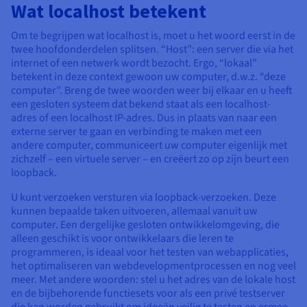
Wat localhost betekent
AI Endpoints - Catalogus met modellen
Roadmap & Changelog
Roadmap & Changelog
Tarieven
Ontwikkelaars
Tarieven
HYCU for OVHcloud
Block Storage & Object Storage
Handleidingen en documentatie
Managed HSM
Beschikbaarheid per regio
MCP Server
Cloud Store
OVHCloud Connect
Wederverkoper
CDN-infrastructuur
Aanvullende databases
Quantum
Om te begrijpen wat localhost is, moet u het woord eerst in de
MIJN VERKEER VERDELEN
AI Endpoints - Base API
Roadmap & Changelog
Resellers
Documentatie
Handleidingen en documentatie
twee hoofdonderdelen splitsen. “Host”: een server die via het
SAP HANA ON OVHCLOUD
internet of een netwerk wordt bezocht. Ergo, “lokaal”
Load Balancer
Dedicated HSM
Roadmap & Changelog
Compliance en certificeringen
Beheerde databases
Cloud Native
CDN-infrastructuur
BGP-services
Optie SSL-certificaten
Beveiliging
TOEPASSINGEN
betekent in deze context gewoon uw computer, d.w.z. “deze
AI Endpoints - Batch API
Tarieven
Alle toepassingen
SAP HANA on Bare Metal
Roadmap & Changelog
computer”. Breng de twee woorden weer bij elkaar en u heeft
Beschikbaarheid per regio
Anti-DDoS Infrastructure
Resilience en AZ
Containers & Orkestratie
AI & HPC
BGP-services
CDN-optie
BESCHERMING & VEILIGHEID
een gesloten systeem dat bekend staat als een localhost-
Operaties
Tarieven
Documentatie
SAP HANA on Private Cloud
GPU'S
adres of een localhost IP-adres. Dus in plaats van naar een
Documentatie
Beschikbaarheid per regio
Roadmap & Changelog
Grid computing
Anti-DDoS-infrastructuur
OPCP Packager
externe server te gaan en verbinding te maken met een
BESCHERMING & VEILIGHEID
TOEPASSINGEN
Nvidia H200
Ontwikkelaars
IAM / KMS
Roadmap & Changelog
Documentatie
Tarieven
andere computer, communiceert uw computer eigenlijk met
zichzelf – een virtuele server – en creëert zo op zijn beurt een
Roadmap & Changelog
Beschikbaarheid per regio
Tarieven
Anti-DDoS-infrastructuur
Virtualisatie en containerisatie
DDoS-bescherming spel
Hoe creëer ik een website?
CLOUD READY
loopback.
Nvidia H100
Logs & Statistieken
Documentatie
Documentatie
Tarieven
Roadmap & Changelog
Roadmap & Changelog
Cloud ready
DDoS-bescherming Game
Website en zakelijke applicatie
DNSSEC
Host uw WordPress-website
U kunt verzoeken versturen via loopback-verzoeken. Deze
Regio's
Nvidia L40S
kunnen bepaalde taken uitvoeren, allemaal vanuit uw
Documentatie
Roadmap & Changelog
computer. Een dergelijke gesloten ontwikkelomgeving, die
Self-Service Portal, API & IaC
DNSSEC
Alle toepassingen
SSL Gateway
Maak mijn site in 1 klik
alleen geschikt is voor ontwikkelaars die leren te
Roadmap & Changelog
Nvidia L4
programmeren, is ideaal voor het testen van webapplicaties,
IAM & Tenant Management
SSL Gateway
Mijn online winkel maken
het optimaliseren van webdevelopmentprocessen en nog veel
Alle GPU's →
Tarieven
Documentatie
meer. Met andere woorden: stel u het adres van de lokale host
OS'en & licenties
Roadmap & Changelog
en de bijbehorende functiesets voor als een privé testserver
Governance & Quotas
die kan worden gebruikt om ideeën veilig te testen en ermee