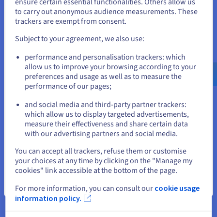
bevinden.
ensure certain essential functionalities. Others allow us
to carry out anonymous audience measurements. These
localhost?
Als je wilt bestellen vanuit [land], moet je de juiste website
trackers are exempt from consent.
doorbladeren en een account aanmaken.
Vanwege de talrijke problemen bij localhost moet een
onderneming in plaats daarvan commerciële oplossingen
Subject to your agreement, we also use:
implementeren, waarmee teams online kunnen werken via
Go to Verenigde Staten website
performance and personalisation trackers: which
toegankelijke maar veilige servers. Met Web PaaS kunt u zich
us.ovhcloud.com/
learn
Engels
USD - $
allow us to improve your browsing according to your
bijvoorbeeld puur op het programmeren in een volledig
preferences and usage as well as to measure the
geautomatiseerde omgeving concentreren. U kiest het
performance of our pages;
or
framework, de taal en de database die u wilt gebruiken,
voordat u op onze staging-omgevingen vertrouwt om zo veel
and social media and third-party partner trackers:
als nodig te testen, uit te voeren en te itereren.
Blijf op de huidige website
which allow us to display targeted advertisements,
measure their effectiveness and share certain data
Als alternatief kunt u een
dedicated server
of een
VPS IP
-
with our advertising partners and social media.
adres implementeren. Hiermee kunt u profiteren van alle
voordelen die een IP-adres van een localhost met zich
Selecteer een andere website
You can accept all trackers, refuse them or customise
meebrengt – maar kunt u productiviteit optimaliseren en
your choices at any time by clicking on the "Manage my
kosten besparen. Bijvoorbeeld:
cookies" link accessible at the bottom of the page.
Schaal uw VPS-resources indien nodig op of af, zodat u
Sluiten
For more information, you can consult our
cookie usage
deze correct kunt managen, ongeacht de omvang van
information policy.
uw workload
Maak gebruik van oplossingen voor deep redundancy,