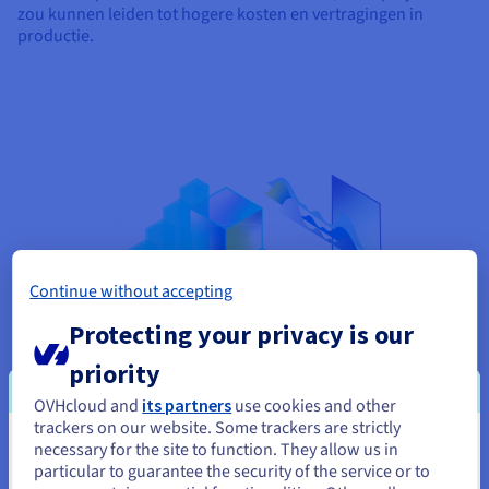
zou kunnen leiden tot hogere kosten en vertragingen in
productie.
Continue without accepting
Protecting your privacy is our
priority
OVHcloud and
its partners
use cookies and other
trackers on our website. Some trackers are strictly
necessary for the site to function. They allow us in
Je lijkt je in Verenigde Staten te
particular to guarantee the security of the service or to
Wat zijn alternatieven die beter zijn dan