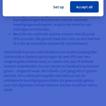
die de integriteit en beschikbaarheid van gegevens
beschermen en verbeteren, zodat uw gegevens foutloos
Set up
Accept all
blijven
Wees gerust, omdat gerenommeerde VPS-providers
hun oplossingen beschermen met de nieuwste
beveiligingsmaatregelen, waaronder detectie van
indringers en firewalls.
Beschik over optimale uptime-niveaus met de juiste
VPS-provider, die garant staat voor een service met een
SLA die de downtime aanzienlijk minimaliseert.
Uiteindelijk kunnen ontwikkelteams en andere belangrijke
stakeholders dankzij oplossingen als een VPS over een
omgeving beschikken waar ze samen een app of website
kunnen ontwikkelen, kunnen testen en feedback op kunnen
geven – ongeacht waar elk individu zich geografisch gezien
bevindt. Dit is allemaal mogelijk met behoud van de
uitstekende beveiligingsvoordelen die gewoonlijk gelden
voor het afgesloten lokale netwerk dat een localhost-adres
biedt.