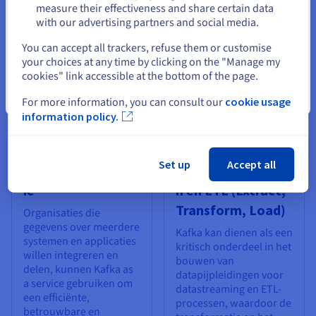
gegevens en
measure their effectiveness and share certain data
gebeurtenislogboeken
with our advertising partners and social media.
kunnen uitwisselen.
Selecteer een andere website
You can accept all trackers, refuse them or customise
your choices at any time by clicking on the "Manage my
cookies" link accessible at the bottom of the page.
Sluiten
For more information, you can consult our
cookie usage
information policy.
Set up
Accept all
Gegevensintegrat
Gegevenspijplijne
ie
n en ETL (Extract,
Transform, Load)
Organisaties die
gegevens over meerdere
Kafka kan dienen als een
systemen en applicaties
kritisch onderdeel in het
willen integreren en
bouwen van
delen, kunnen Kafka as
datapijpleidingen voor
a service gebruiken om
datastreaming en ETL-
een efficiënte,
processen, waardoor de
betrouwbare en