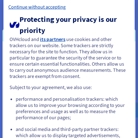
en het vereenvoudigen
in realtime in te nemen,
van logmanagement,
Continue without accepting
te verwerken en te
analyse en
analyseren.
Protecting your privacy is our
probleemoplossing.
priority
OVHcloud and
its partners
use cookies and other
trackers on our website. Some trackers are strictly
necessary for the site to function. They allow us in
Je lijkt je in Verenigde Staten te
particular to guarantee the security of the service or to
bevinden.
ensure certain essential functionalities. Others allow us
to carry out anonymous audience measurements. These
Als je wilt bestellen vanuit [land], moet je de juiste website
trackers are exempt from consent.
Microservices-
doorbladeren en een account aanmaken.
communicatie
Subject to your agreement, we also use:
Go to Verenigde Staten website
In microservices-
performance and personalisation trackers: which
architecturen kan Kafka
us.ovhcloud.com/
learn
Engels
USD - $
allow us to improve your browsing according to your
fungeren als
preferences and usage as well as to measure the
communicatie-
performance of our pages;
or
backbone, waardoor
verschillende
and social media and third-party partner trackers:
microservices naadloos
Blijf op de huidige website
which allow us to display targeted advertisements,