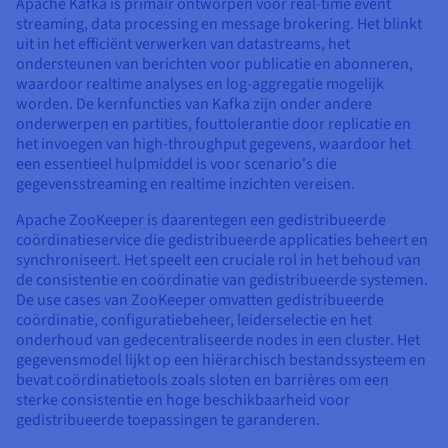
Apache Kafka is primair ontworpen voor real-time event
streaming, data processing en message brokering. Het blinkt
uit in het efficiënt verwerken van datastreams, het
ondersteunen van berichten voor publicatie en abonneren,
waardoor realtime analyses en log-aggregatie mogelijk
worden. De kernfuncties van Kafka zijn onder andere
onderwerpen en partities, fouttolerantie door replicatie en
het invoegen van high-throughput gegevens, waardoor het
een essentieel hulpmiddel is voor scenario's die
gegevensstreaming en realtime inzichten vereisen.
Apache ZooKeeper is daarentegen een gedistribueerde
coördinatieservice die gedistribueerde applicaties beheert en
synchroniseert. Het speelt een cruciale rol in het behoud van
de consistentie en coördinatie van gedistribueerde systemen.
De use cases van ZooKeeper omvatten gedistribueerde
coördinatie, configuratiebeheer, leiderselectie en het
onderhoud van gedecentraliseerde nodes in een cluster. Het
gegevensmodel lijkt op een hiërarchisch bestandssysteem en
bevat coördinatietools zoals sloten en barrières om een
sterke consistentie en hoge beschikbaarheid voor
gedistribueerde toepassingen te garanderen.