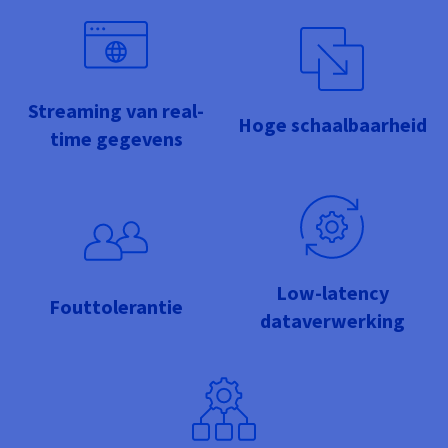
Documentatie
Documentatie
Documentatie
Tarieven
Roadmap & Changelog
Roadmap & Changelog
Roadmap & Changelog
Monitoring
Beschikbaarheid per regio
Documentatie
Roadmap & Changelog
Roadmap & Changelog
Streaming van real-
Hoge schaalbaarheid
time gegevens
Low-latency
Fouttolerantie
dataverwerking