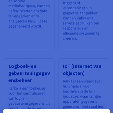
en sociale
triggers of
mediabedrijven, kunnen
veranderingen in
Kafka inzetten om data
gegevens aanpakken,
te verwerken en te
kunnen Kafka as a
analyseren terwijl deze
service gebruiken om
gegenereerd wordt.
responsieve en
efficiënte systemen te
creëren.
Logboek- en
IoT (Internet van
gebeurtenisgegev
objecten)
ensbeheer
Kafka is een waardevol
hulpmiddel voor
Kafka is een topkeuze
bedrijven in de IoT-
voor het centraliseren
industrie, waar talrijke
van log- en
apparaten gegevens
gebeurtenisgegevens uit
genereren. Het staat hen
verschillende bronnen
toe om sensorgegevens