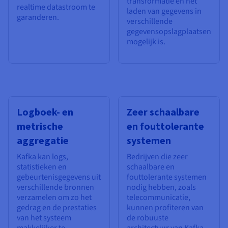
transformatie en het
realtime datastroom te
laden van gegevens in
garanderen.
verschillende
gegevensopslagplaatsen
mogelijk is.
Logboek- en
Zeer schaalbare
metrische
en fouttolerante
aggregatie
systemen
Kafka kan logs,
Bedrijven die zeer
statistieken en
schaalbare en
gebeurtenisgegevens uit
fouttolerante systemen
verschillende bronnen
nodig hebben, zoals
verzamelen om zo het
telecommunicatie,
gedrag en de prestaties
kunnen profiteren van
van het systeem
de robuuste
makkelijker te
architectuur van Kafka.