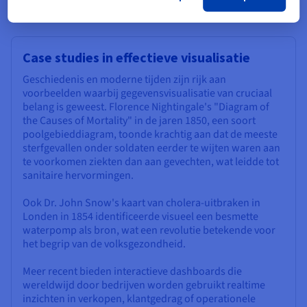
vakgebied.
Case studies in effectieve visualisatie
Geschiedenis en moderne tijden zijn rijk aan
voorbeelden waarbij gegevensvisualisatie van cruciaal
belang is geweest. Florence Nightingale's "Diagram of
the Causes of Mortality" in de jaren 1850, een soort
poolgebieddiagram, toonde krachtig aan dat de meeste
sterfgevallen onder soldaten eerder te wijten waren aan
te voorkomen ziekten dan aan gevechten, wat leidde tot
sanitaire hervormingen.
Ook Dr. John Snow's kaart van cholera-uitbraken in
Londen in 1854 identificeerde visueel een besmette
waterpomp als bron, wat een revolutie betekende voor
het begrip van de volksgezondheid.
Meer recent bieden interactieve dashboards die
wereldwijd door bedrijven worden gebruikt realtime
inzichten in verkopen, klantgedrag of operationele