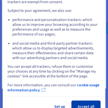
stroomgrafen (of ThemeRivers), die veranderingen in
trackers are exempt from consent.
doorbladeren en een account aanmaken.
volumetrische gegevens in de loop van de tijd tussen
Subject to your agreement, we also use:
verschillende categorieën weergeven, vaak lijken op een
stromende rivier, ideaal voor het visualiseren van
Go to Verenigde Staten website
performance and personalisation trackers: which
veranderende trends zoals populariteit van onderwerpen.
us.ovhcloud.com/
Engels
USD - $
allow us to improve your browsing according to your
Met parallelle coördinaten kunt u meerdere variabelen voor
preferences and usage as well as to measure the
meerdere gegevenspunten tegelijk vergelijken, waardoor
performance of our pages;
or
clusters en correlaties zichtbaar worden die mogelijk in
andere grafiektypen verborgen zijn.
and social media and third-party partner trackers:
Blijf op de huidige website
which allow us to display targeted advertisements,
measure their effectiveness and share certain data
with our advertising partners and social media.
Voorbeelden van impactvolle
Selecteer een andere website
You can accept all trackers, refuse them or customise
gegevensvisualisaties
your choices at any time by clicking on the "Manage my
cookies" link accessible at the bottom of the page.
Buiten het begrijpen van de typen en tools, onthult het zien
van gegevensvisualisatie in actie zijn ware kracht. Effectieve
Sluiten
For more information, you can consult our
cookie usage
visualisaties laten niet alleen gegevens zien, ze vertellen
information policy.
verhalen, sturen veranderingen aan en bieden nieuwe
perspectieven. In deze sectie worden de effecten uit de echte
wereld onderzocht, inspirerende technieken, het belang van
gebruikersgerichtheid en de spannende toekomst van het
Set up
Accept all