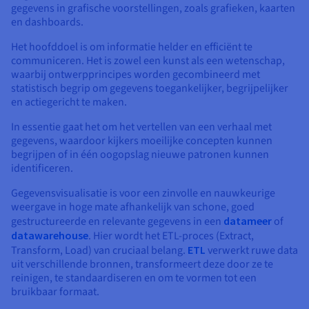
Documentatie
Documentatie
Documentatie
gegevens in grafische voorstellingen, zoals grafieken, kaarten
Tarieven
Roadmap & Changelog
Roadmap & Changelog
Roadmap & Changelog
Monitoring
en dashboards.
Beschikbaarheid per regio
Het hoofddoel is om informatie helder en efficiënt te
Documentatie
communiceren. Het is zowel een kunst als een wetenschap,
Roadmap & Changelog
Roadmap & Changelog
waarbij ontwerpprincipes worden gecombineerd met
statistisch begrip om gegevens toegankelijker, begrijpelijker
en actiegericht te maken.
In essentie gaat het om het vertellen van een verhaal met
gegevens, waardoor kijkers moeilijke concepten kunnen
begrijpen of in één oogopslag nieuwe patronen kunnen
identificeren.
Gegevensvisualisatie is voor een zinvolle en nauwkeurige
weergave in hoge mate afhankelijk van schone, goed
gestructureerde en relevante gegevens in een
datameer
of
datawarehouse
. Hier wordt het ETL-proces (Extract,
Transform, Load) van cruciaal belang.
ETL
verwerkt ruwe data
uit verschillende bronnen, transformeert deze door ze te
reinigen, te standaardiseren en om te vormen tot een
bruikbaar formaat.