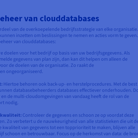
 beheer van clouddatabases
eel van de overkoepelende bedrijfsstrategie van elke organisatie.
 kunnen inzetten om beslissingen te nemen en acties vorm te geven.
 beheer van clouddatabases:
e doelen voor het bedrijf op basis van uw bedrijfsgegevens. Als
melde gegevens van plan zijn, dan kan dit helpen om alleen de
voor de doelen van de organisatie. Zo raakt de
 en ongeorganiseerd.
t:
Hiertoe behoren ook back-up- en herstelprocedures. Met de best
unnen databasebeheerders databases effectiever onderhouden. D
en de multi-cloudomgevingen van vandaag heeft de rol van de
rt nodig.
kwaliteit:
Controleer de gegevens en schoon ze op voordat deze
n. Zo verbetert u de nauwkeurigheid van alle statistieken die uit d
aliteit van gegevens tot een topprioriteit te maken, blijven alle
ijf schoon en betrouwbaar. Focus op de herkomst van data: de bro