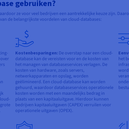
ase gebruiken?
ardoor ze voor veel bedrijven een aantrekkelijke keuze zijn. Da
e van de belangrijkste voordelen van cloud-databases:
ing-
Kostenbesparingen:
De overstap naar een cloud-
Eenv
 over
database kan de vereisten voor en de kosten van
het b
ers
het managen van databaseservices verlagen. De
infra
kosten van hardware, zoals servers,
wordt
netwerkapparaten en opslag, worden
veran
an
geëlimineerd. Een cloud-database kan worden
onder
gehuurd, waardoor databaseservices operationele
bestu
jk
kosten worden met een maandelijks bedrag in
cloud-
plaats van een kapitaaluitgave. Hierdoor kunnen
 grote
bedrijven kapitaaluitgaven (CAPEX) verruilen voor
.
operationele uitgaven (OPEX).