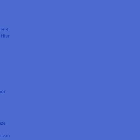
 Het
 Hier
oor
eze
n van