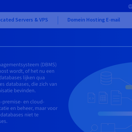
cated Servers & VPS
Domein Hosting E-mail
anagementsysteem (DBMS)
ost wordt, of het nu een
-databases lijken qua
es databases, die zich van
isatie bevinden.
n-premise- en cloud-
tatie en beheer, maar voor
-databases niet te
ses.