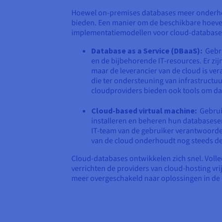
Hoewel on-premises databases meer onderhou
bieden. Een manier om de beschikbare hoeveel
implementatiemodellen voor cloud-database
Database as a Service (DBaaS):
Gebru
en de bijbehorende IT-resources. Er zi
maar de leverancier van de cloud is ve
die ter ondersteuning van infrastructu
cloudproviders bieden ook tools om dat
Cloud-based virtual machine:
Gebruik
installeren en beheren hun databaseser
IT-team van de gebruiker verantwoordel
van de cloud onderhoudt nog steeds de
Cloud-databases ontwikkelen zich snel. Voll
verrichten de providers van cloud-hosting v
meer overgeschakeld naar oplossingen in de 