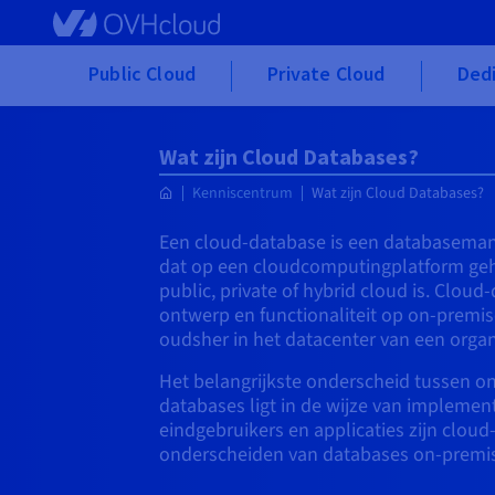
Skip to main content
Public Cloud
Private Cloud
Dedi
Wat zijn Cloud Databases?
Kenniscentrum
Wat zijn Cloud Databases?
Een cloud-database is een databasem
dat op een cloudcomputingplatform geh
public, private of hybrid cloud is. Cloud
ontwerp en functionaliteit op on-premis
oudsher in het datacenter van een organ
Het belangrijkste onderscheid tussen o
databases ligt in de wijze van implemen
eindgebruikers en applicaties zijn cloud
onderscheiden van databases on-premi