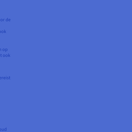
oor de
ook
n op
et ook
ereist
loud