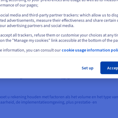
or
ormance of our pages;
taan ook wel bekend als SQL-databases en zijn gebouwd op het
el
. Ze gebruiken een gestructureerde querytaal (SQL) om gegevens 
ocial media and third-party partner trackers: which allow us to dis
Blijf op de huidige website
 cloud-databases zijn ideaal voor gestructureerde gegevens, zoals
ted advertisements, measure their effectiveness and share certain 
t betrekking tot transacties, voorraad of klantinformatie.
our advertising partners and social media.
ze databases, ook wel NoSQL-databases genoemd, slaan
accept all trackers, refuse them or customise your choices at any t
Selecteer een andere website
ren deze, zoals teksten van e-mails en mobiele berichten, docume
 on the "Manage my cookies" link accessible at the bottom of the pa
sorgegevens. Deze databases hebben geen duidelijk gedefinieerd
e information, you can consult our
cookie usage information poli
rganisaties kunnen hiermee informatie opslaan en organiseren,
Slu
chalige opslag die gebaseerd is op relationele of NoSQL-databases,
Set up
Accep
onnen worden opgeslagen en beheerd. Ze zijn bedoeld voor analyt
. Ze kunnen grote volumes read-onlygegevens verwerken en ze bie
moet u rekening houden met factoren als het volume en het type va
aarheid, de implementatieomgeving, plus prestatie- en