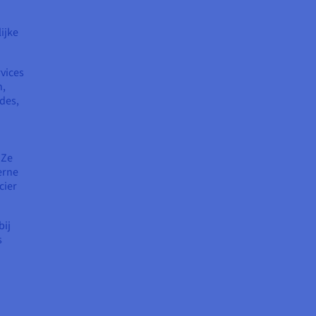
ijke
vices
n,
des,
 Ze
erne
cier
bij
s