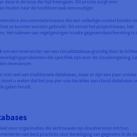
r deze in de loop der tijd heengaan. Dit proces zorgt voor
 van fouten naar de hoofdoorzaak eenvoudiger.
eerdere documentatieniveaus die een volledige context bieden v
oe ze kunnen worden gebruikt. Dit omvat het projectniveau, het
re. Het naleven van regelgevingen inzake gegevensbescherming is 
jk om een leverancier van een clouddatabase grondig door te lichte
 beveiligingsproblemen die specifiek zijn voor de cloudomgeving. L
één leverancier.
n niet veel van traditionele databases, maar er zijn een paar unieke
 moet u weten dat het pay-per-use-karakter van cloud-databases v
 de gaten houdt.
tabases
ntieel voor organisaties die vertrouwen op cloudservices om hun
ementeren van best practices voor beveiliging van gegevens in de c