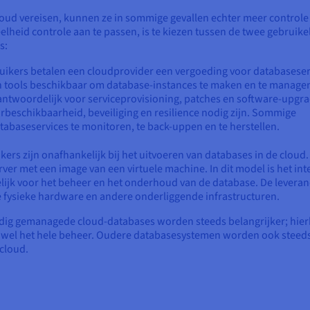
d vereisen, kunnen ze in sommige gevallen echter meer controle
heid controle aan te passen, is te kiezen tussen de twee gebruikel
s:
ikers betalen een cloudprovider een vergoeding voor databaseser
jn tools beschikbaar om database-instances te maken en te manage
rantwoordelijk voor serviceprovisioning, patches en software-upgra
urbeschikbaarheid, beveiliging en resilience nodig zijn. Sommige
abaseservices te monitoren, te back-uppen en te herstellen.
ers zijn onafhankelijk bij het uitvoeren van databases in de cloud.
ver met een image van een virtuele machine. In dit model is het int
ijk voor het beheer en het onderhoud van de database. De leveran
 fysieke hardware en andere onderliggende infrastructuren.
edig gemanagede cloud-databases worden steeds belangrijker; hier
rijwel het hele beheer. Oudere databasesystemen worden ook steed
cloud.