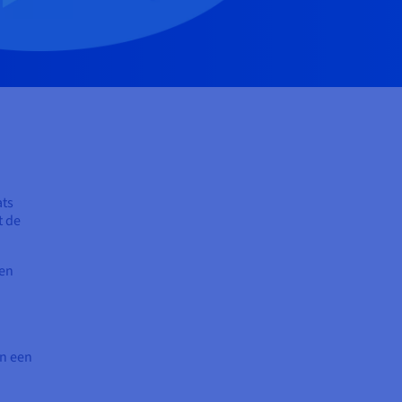
ats
t de
een
an een