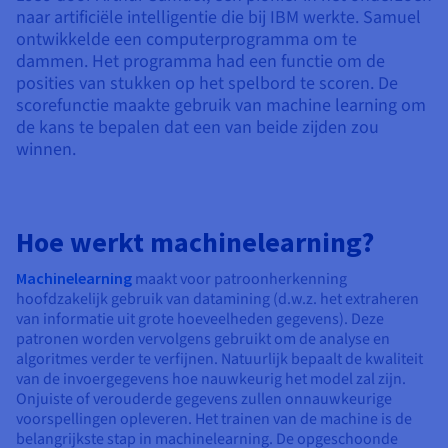
Documentatie
Documentatie
Documentatie
naar artificiële intelligentie die bij IBM werkte. Samuel
Tarieven
Roadmap & Changelog
Roadmap & Changelog
Roadmap & Changelog
Monitoring
ontwikkelde een computerprogramma om te
Beschikbaarheid per regio
dammen. Het programma had een functie om de
Documentatie
posities van stukken op het spelbord te scoren. De
Roadmap & Changelog
Roadmap & Changelog
scorefunctie maakte gebruik van machine learning om
de kans te bepalen dat een van beide zijden zou
winnen.
Hoe werkt machinelearning?
Machinelearning
maakt voor patroonherkenning
hoofdzakelijk gebruik van datamining (d.w.z. het extraheren
van informatie uit grote hoeveelheden gegevens). Deze
patronen worden vervolgens gebruikt om de analyse en
algoritmes verder te verfijnen. Natuurlijk bepaalt de kwaliteit
van de invoergegevens hoe nauwkeurig het model zal zijn.
Onjuiste of verouderde gegevens zullen onnauwkeurige
voorspellingen opleveren. Het trainen van de machine is de
belangrijkste stap in machinelearning. De opgeschoonde