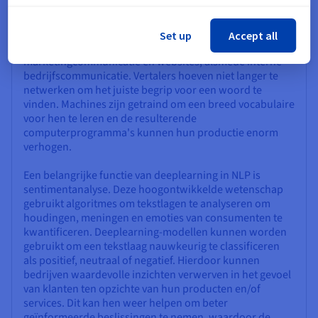
datasets met menselijke taal om tekst van de ene taal
naar de andere te vertalen. Deze technologie heeft
allerlei toepassingen, vooral voor internationale
Set up
Accept all
organisaties, waaronder het vertalen van
marketingcommunicatie en websites, alsmede interne
bedrijfscommunicatie. Vertalers hoeven niet langer te
netwerken om het juiste begrip voor een woord te
vinden. Machines zijn getraind om een breed vocabulaire
voor hen te leren en de resulterende
computerprogramma's kunnen hun productie enorm
verhogen.
Een belangrijke functie van deeplearning in NLP is
sentimentanalyse. Deze hoogontwikkelde wetenschap
gebruikt algoritmes om tekstlagen te analyseren om
houdingen, meningen en emoties van consumenten te
kwantificeren. Deeplearning-modellen kunnen worden
gebruikt om een tekstlaag nauwkeurig te classificeren
als positief, neutraal of negatief. Hierdoor kunnen
bedrijven waardevolle inzichten verwerven in het gevoel
van klanten ten opzichte van hun producten en/of
services. Dit kan hen weer helpen om beter
geïnformeerde beslissingen te nemen, waardoor de