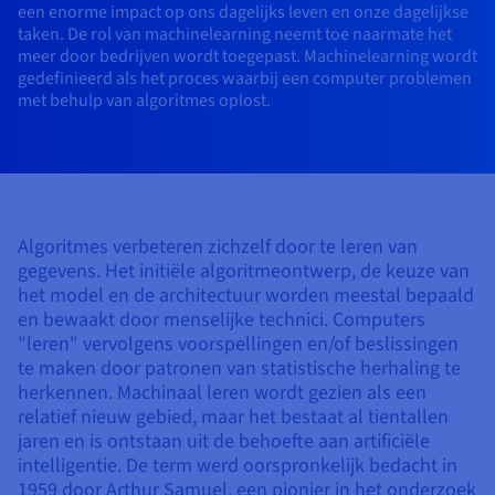
een enorme impact op ons dagelijks leven en onze dagelijkse
AI Endpoints - Catalogus met modellen
Roadmap & Changelog
Roadmap & Changelog
Tarieven
Ontwikkelaars
Tarieven
HYCU for OVHcloud
Block Storage & Object Storage
taken. De rol van machinelearning neemt toe naarmate het
Handleidingen en documentatie
Managed HSM
Beschikbaarheid per regio
MCP Server
Cloud Store
OVHCloud Connect
Wederverkoper
CDN-infrastructuur
Aanvullende databases
Quantum
meer door bedrijven wordt toegepast. Machinelearning wordt
MIJN VERKEER VERDELEN
AI Endpoints - Base API
Roadmap & Changelog
Resellers
Documentatie
Handleidingen en documentatie
gedefinieerd als het proces waarbij een computer problemen
SAP HANA ON OVHCLOUD
met behulp van algoritmes oplost.
Load Balancer
Dedicated HSM
Roadmap & Changelog
Compliance en certificeringen
Beheerde databases
Cloud Native
CDN-infrastructuur
BGP-services
Optie SSL-certificaten
Beveiliging
TOEPASSINGEN
AI Endpoints - Batch API
Tarieven
Alle toepassingen
SAP HANA on Bare Metal
Roadmap & Changelog
Beschikbaarheid per regio
Anti-DDoS Infrastructure
Resilience en AZ
Containers & Orkestratie
AI & HPC
BGP-services
CDN-optie
BESCHERMING & VEILIGHEID
Operaties
Tarieven
Documentatie
SAP HANA on Private Cloud
GPU'S
Documentatie
Beschikbaarheid per regio
Roadmap & Changelog
Grid computing
Anti-DDoS-infrastructuur
OPCP Packager
BESCHERMING & VEILIGHEID
TOEPASSINGEN
Nvidia H200
Ontwikkelaars
IAM / KMS
Roadmap & Changelog
Documentatie
Tarieven
Algoritmes verbeteren zichzelf door te leren van
Roadmap & Changelog
Beschikbaarheid per regio
Tarieven
Anti-DDoS-infrastructuur
Virtualisatie en containerisatie
DDoS-bescherming spel
Hoe creëer ik een website?
gegevens. Het initiële algoritmeontwerp, de keuze van
CLOUD READY
Nvidia H100
Logs & Statistieken
Documentatie
Documentatie
het model en de architectuur worden meestal bepaald
Tarieven
Roadmap & Changelog
Roadmap & Changelog
Cloud ready
DDoS-bescherming Game
Website en zakelijke applicatie
DNSSEC
Host uw WordPress-website
en bewaakt door menselijke technici. Computers
Regio's
Nvidia L40S
"leren" vervolgens voorspellingen en/of beslissingen
Documentatie
Roadmap & Changelog
te maken door patronen van statistische herhaling te
Self-Service Portal, API & IaC
DNSSEC
Alle toepassingen
SSL Gateway
Maak mijn site in 1 klik
Roadmap & Changelog
Nvidia L4
herkennen. Machinaal leren wordt gezien als een
relatief nieuw gebied, maar het bestaat al tientallen
IAM & Tenant Management
SSL Gateway
Mijn online winkel maken
Alle GPU's →
jaren en is ontstaan uit de behoefte aan artificiële
Tarieven
Documentatie
intelligentie. De term werd oorspronkelijk bedacht in
OS'en & licenties
Roadmap & Changelog
Governance & Quotas
1959 door Arthur Samuel, een pionier in het onderzoek