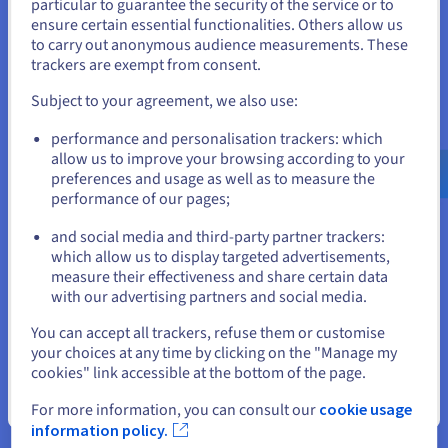
particular to guarantee the security of the service or to
bevinden.
ensure certain essential functionalities. Others allow us
Deeplearning omringt ons ook en wordt langzaam maar zeker
to carry out anonymous audience measurements. These
een van de hoofdkenmerken van ons hedendaagse leven.
Als je wilt bestellen vanuit [land], moet je de juiste website
trackers are exempt from consent.
doorbladeren en een account aanmaken.
Subject to your agreement, we also use:
Go to Verenigde Staten website
performance and personalisation trackers: which
Natuurlijke taalverwerking
us.ovhcloud.com/
learn
Engels
USD - $
allow us to improve your browsing according to your
Natural Language Processing (NLP) of natuurlijke
preferences and usage as well as to measure the
taalverwerking is een kennisgebied dat zich richt op de
performance of our pages;
or
interactie tussen menselijke taal en computers. Mensen
krijgen vanaf hun geboorte constant taaltraining en
and social media and third-party partner trackers:
Blijf op de huidige website
worden aan een groot aantal sociale omstandigheden
which allow us to display targeted advertisements,
blootgesteld. Hierdoor ontwikkelen ze passende reacties
measure their effectiveness and share certain data
en persoonlijke uitdrukkingsvormen. Natuurlijke
with our advertising partners and social media.
taalverwerking door middel van deep learning beoogt
Selecteer een andere website
You can accept all trackers, refuse them or customise
dezelfde resultaten te bereiken door machines te trainen
your choices at any time by clicking on the "Manage my
taalkundige nuances te begrijpen om passende
cookies" link accessible at the bottom of the page.
communicatie te formuleren. Een van de belangrijkste
toepassingen van deeplearning in NLP is automatisch
Sluiten
For more information, you can consult our
cookie usage
vertalen.
information policy.
Deeplearning-modellen worden getraind op grote