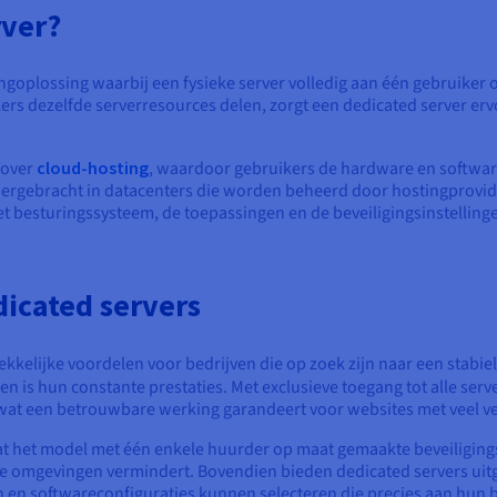
rver?
ingoplossing waarbij een fysieke server volledig aan één gebruiker o
ers dezelfde serverresources delen, zorgt een dedicated server erv
 over
cloud-hosting
, waardoor gebruikers de hardware en softwa
ergebracht in datacenters die worden beheerd door hostingprovide
het besturingssysteem, de toepassingen en de beveiligingsinstelling
dicated servers
ekkelijke voordelen voor bedrijven die op zoek zijn naar een stab
en is hun constante prestaties. Met exclusieve toegang tot alle serv
at een betrouwbare werking garandeert voor websites met veel verk
dat het model met één enkele huurder op maat gemaakte beveiliging
de omgevingen vermindert. Bovendien bieden dedicated servers ui
en softwareconfiguraties kunnen selecteren die precies aan hun 