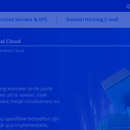
cated Servers & VPS
Domein Hosting E-mail
al Cloud
re Metal Cloud
sing wanneer ze de juiste
en uit te voeren. Vaak
 bare metal-cloudservers en
p specifieke behoeften zijn
ijk qua implementatie,