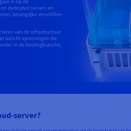
 gaat in op de
en dedicated servers en
elen, belangrijke verschillen
cteren van de infrastructuur
et belicht oplossingen die
vider in de hostingbranche,
oud-server?
 een hybride aanpak van serverhosting, die de brute kracht van fys