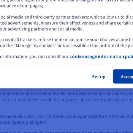
 hen ook. Bare metal-cloudservers bieden dynamische schaalbaarhei
or
ormance of our pages;
or on demand resourcetoewijzing. Dedicated servers maken echte
vend en verstorend kan zijn.
ocial media and third-party partner trackers: which allow us to dis
Blijf op de huidige website
ted advertisements, measure their effectiveness and share certain 
 meer. Bare metal cloud-servers zijn gebouwd voor hybride en mult
our advertising partners and social media.
ze geschikt zijn voor moderne, flexibele infrastructuren.
accept all trackers, refuse them or customise your choices at any t
Selecteer een andere website
 on the "Manage my cookies" link accessible at the bottom of the pa
al Cloud-servers
e information, you can consult our
cookie usage information poli
Slu
rio's waar prestaties, beveiliging en schaalbaarheid van het allergr
Set up
Accep
 wetenschappelijke simulaties, financiële modellering en virtual 
andeert dat deze workloads efficiënt werken zonder de overhead van
rvers, omdat het verwerken van grote datasets een snelle gegeven
re metal-cloudservers schitteren. Onlinegameplatforms hebben mi
oral tijdens piektijden.