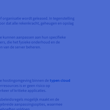
f organisatie wordt geleased. In tegenstelling
oor dat alle rekenkracht, geheugen en opslag
re kunnen aanpassen aan hun specifieke
rs, die het fysieke onderhoud en de
en van de server beheren.
iele hostingomgeving binnen de
typen cloud
erresources is er geen risico op
eer of kritieke applicaties.
sbeleidsregels mogelijk maakt en de
tgebreide aanpassingsopties, waarmee
behoeften voldoen.