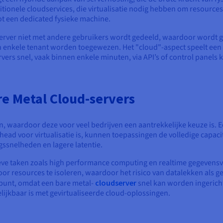
ditionele cloudservices, die virtualisatie nodig hebben om resource
ot een dedicated fysieke machine.
erver niet met andere gebruikers wordt gedeeld, waardoor wordt 
én enkele tenant worden toegewezen. Het "cloud"-aspect speelt een
vers snel, vaak binnen enkele minuten, via API’s of control panel
re Metal Cloud-servers
n, waardoor deze voor veel bedrijven een aantrekkelijke keuze is. 
rhead voor virtualisatie is, kunnen toepassingen de volledige capa
gssnelheden en lagere latentie.
ieve taken zoals high performance computing en realtime gegevensv
door resources te isoleren, waardoor het risico van datalekken als
 punt, omdat een bare metal-
cloudserver
snel kan worden ingerich
gelijkbaar is met gevirtualiseerde cloud-oplossingen.