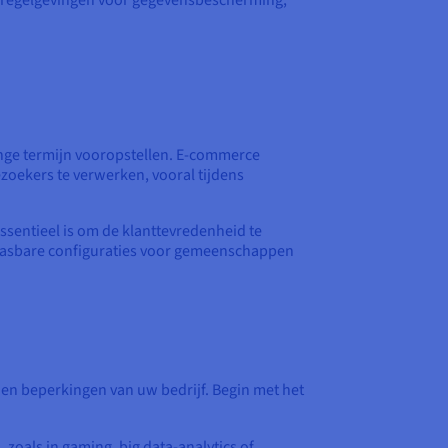
te regelgevingen voor gegevensbescherming,
lange termijn vooropstellen. E-commerce
zoekers te verwerken, vooral tijdens
ssentieel is om de klanttevredenheid te
npasbare configuraties voor gemeenschappen
n
 en beperkingen van uw bedrijf. Begin met het
 zoals in gaming, big data-analytics of