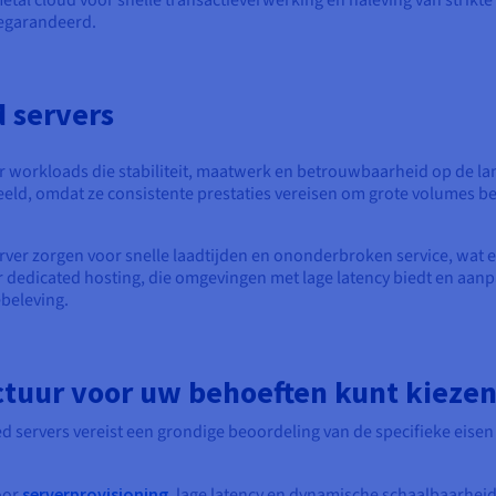
etal cloud voor snelle transactieverwerking en naleving van strik
gegarandeerd.
d servers
voor workloads die stabiliteit, maatwerk en betrouwbaarheid op de 
eeld, omdat ze consistente prestaties vereisen om grote volumes be
rver zorgen voor snelle laadtijden en ononderbroken service, wat e
dedicated hosting, die omgevingen met lage latency biedt en aa
beleving.
uctuur voor uw behoeften kunt kieze
d servers vereist een grondige beoordeling van de specifieke eisen
oor
serverprovisioning
, lage latency en dynamische schaalbaarheid,