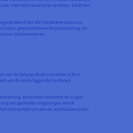
s over meerdere tenants te verdelen, biedt een
gegarandeerd dat alle hardwareresources,
 rol door geautomatiseerde provisioning- en
s kunnen implementeren.
Een van de belangrijkste voordelen is hun
citeit van de onderliggende hardware
erwerking. Bovendien verbetert de single-
 gevolg van gedeelde omgevingen wordt
t of ontmanteld om aan de werklastvereisten