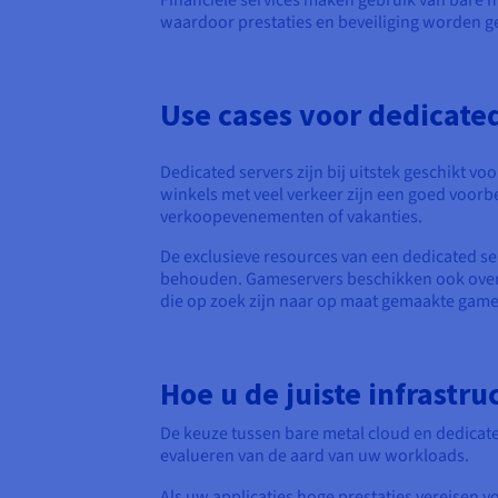
Financiële services maken gebruik van bare m
waardoor prestaties en beveiliging worden 
Use cases voor dedicate
Dedicated servers zijn bij uitstek geschikt 
winkels met veel verkeer zijn een goed voorb
verkoopevenementen of vakanties.
De exclusieve resources van een dedicated se
behouden. Gameservers beschikken ook over 
die op zoek zijn naar op maat gemaakte game
Hoe u de juiste infrastr
De keuze tussen bare metal cloud en dedicate
evalueren van de aard van uw workloads.
Als uw applicaties hoge prestaties vereisen v