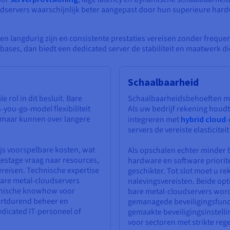
udservers waarschijnlijk beter aangepast door hun superieure har
 langdurig zijn en consistente prestaties vereisen zonder frequent
ases, dan biedt een dedicated server de stabiliteit en maatwerk di
Schaalbaarheid
rol in dit besluit. Bare
Schaalbaarheidsbehoeften moe
you-go-model flexibiliteit
Als uw bedrijf rekening houdt 
, maar kunnen over langere
integreren met
hybrid cloud
-
servers de vereiste elasticiteit
ijs voorspelbare kosten, wat
Als opschalen echter minder b
gestage vraag naar resources,
hardware en software priorite
ereisen. Technische expertise
geschikter. Tot slot moet u r
Bare metal-cloudservers
nalevingsvereisten. Beide op
chnische knowhow voor
bare metal-cloudservers wor
oortdurend beheer en
gemanagede beveiligingsfunct
dicated IT-personeel of
gemaakte beveiligingsinstelli
voor sectoren met strikte re