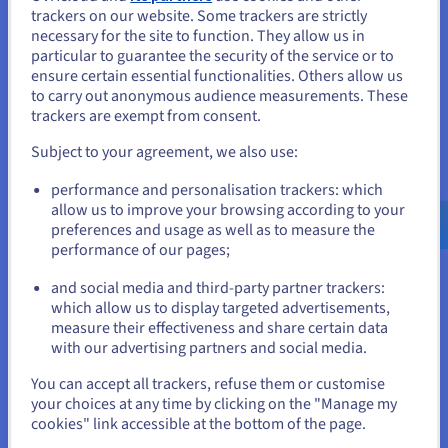
trackers on our website. Some trackers are strictly
Meer informatie
Je lijkt je in Verenigde Staten te
necessary for the site to function. They allow us in
particular to guarantee the security of the service or to
bevinden.
ensure certain essential functionalities. Others allow us
to carry out anonymous audience measurements. These
Als je wilt bestellen vanuit [land], moet je de juiste website
trackers are exempt from consent.
doorbladeren en een account aanmaken.
vSphere
Subject to your agreement, we also use:
Wij zorgen voor een automatische implementatie, updates en
Go to Verenigde Staten website
de initiële configuratie van de infrastructuur. Zo kunt u zich
performance and personalisation trackers: which
us.ovhcloud.com/
hosted-private-
concentreren op het implementeren van uw applicaties.
cloud
Engels
USD - $
allow us to improve your browsing according to your
preferences and usage as well as to measure the
Meer informatie
performance of our pages;
or
Connectiviteit
and social media and third-party partner trackers:
which allow us to display targeted advertisements,
Blijf op de huidige website
Dankzij onze locaties over de hele wereld beschikt u over een
measure their effectiveness and share certain data
netwerk met een maximale capaciteit van 25 Gbps op een
with our advertising partners and social media.
high-availability netwerkinfrastructuur.
Selecteer een andere website
You can accept all trackers, refuse them or customise
Meer informatie
your choices at any time by clicking on the "Manage my
cookies" link accessible at the bottom of the page.