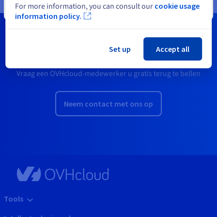
For more information, you can consult our
cookie usage
Sluiten
information policy.
Set up
Accept all
Wilt u een demo? Een offerte?
Vraag een OVHcloud-medewerker u gratis terug te bellen
Neem contact met ons op
Tools