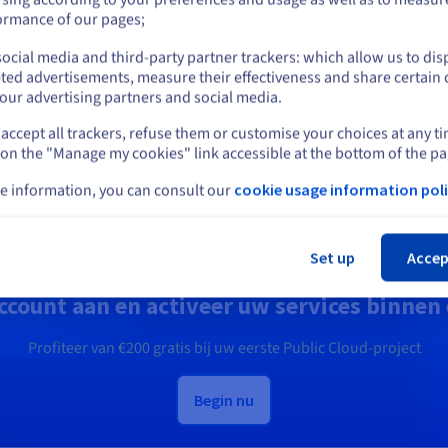
Beveilig, beheer en monitor u
or
tform: Simuleer en test uw
ormance of our pages;
cloudservices bij OVHcloud
oritmes en voer ze eenvoudig
 op emulators en QPU's.
ocial media and third-party partner trackers: which allow us to dis
Blijf op de huidige website
ted advertisements, measure their effectiveness and share certain 
Ontdek Oplossingen voor
our advertising partners and social media.
tdek Quantum as a Service
identiteit, beveiliging en
bedrijfsvoering
accept all trackers, refuse them or customise your choices at any t
Selecteer een andere website
 on the "Manage my cookies" link accessible at the bottom of the pa
e information, you can consult our
cookie usage information poli
Slu
Klaar om te beginnen?
Set up
Accep
ccount aan en activeer uw services binnen
Profiteer van
€200
gratis bij uw eerste Public Cloud-project
Begin nu