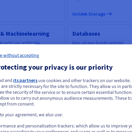
Ontdek Storage
 & Machinelearning
Databases
kracht van artificiële
Kies uit een brede selectie
elligentie binnen ieders
database-engines; uw data-
eik: beschik over tools die
infrastructuur wordt vakkund
e without accepting
dagingen voor bedrijven op
beheerd.
otecting your privacy is our priority
nnen lossen.
ud and
its partners
use cookies and other trackers on our website
e lijkt je in Verenigde Staten te bevinden.
 are strictly necessary for the site to function. They allow us in parti
e the security of the service or to ensure certain essential functiona
 je wilt bestellen vanuit [land], moet je de juiste website doorbladeren en e
tdek AI & Machinelearning
Ontdek Cloud Databases
allow us to carry out anonymous audience measurements. These tr
count aanmaken.
mpt from consent.
Go to Verenigde Staten website
 to your agreement, we also use:
uantumcomputing
Identity, Security &
us.ovhcloud.com/
Engels
USD - $
Operations
er quantumcomputing kennen
ormance and personalisation trackers: which allow us to improve y
t een geconsolideerd
sing according to your preferences and usage as well as to measur