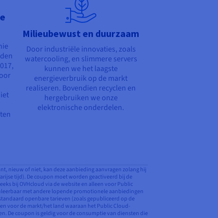
re
Milieubewust en duurzaam
nie
Door industriële innovaties, zoals
rden
watercooling, en slimmere servers
7017,
kunnen we het laagste
oor
energieverbruik op de markt
realiseren. Bovendien recyclen en
iet
hergebruiken we onze
elektronische onderdelen.
iten
ant, nieuw of niet, kan deze aanbieding aanvragen zolang hij
Parijse tijd). De coupon moet worden geactiveerd bij de
eeks bij OVHcloud via de website en alleen voor Public
cumuleerbaar met andere lopende promotionele aanbiedingen
e standaard openbare tarieven (zoals gepubliceerd op de
ven voor de markt/het land waaraan het Public Cloud-
ren. De coupon is geldig voor de consumptie van diensten die