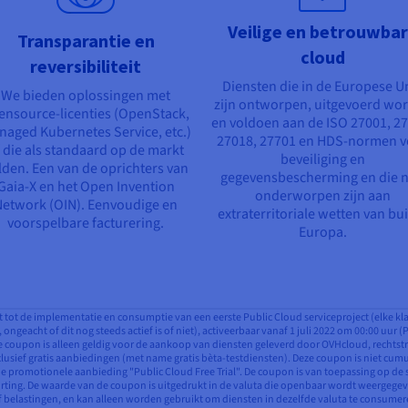
Veilige en betrouwba
Transparantie en
cloud
reversibiliteit
Diensten die in de Europese U
We bieden oplossingen met
zijn ontworpen, uitgevoerd wo
ensource-licenties (OpenStack,
en voldoen aan de ISO 27001, 2
aged Kubernetes Service, etc.)
27018, 27701 en HDS-normen v
 die als standaard op de markt
beveiliging en
lden. Een van de oprichters van
gegevensbescherming en die n
Gaia-X en het Open Invention
onderworpen zijn aan
Network (OIN). Eenvoudige en
extraterritoriale wetten van bu
voorspelbare facturering.
Europa.
t tot de implementatie en consumptie van een eerste Public Cloud serviceproject (elke kl
ngeacht of dit nog steeds actief is of niet), activeerbaar vanaf 1 juli 2022 om 00:00 uur (
De coupon is alleen geldig voor de aankoop van diensten geleverd door OVHcloud, rechtstr
exclusief gratis aanbiedingen (met name gratis bèta-testdiensten). Deze coupon is niet 
 de promotionele aanbieding "Public Cloud Free Trial". De coupon is van toepassing op d
orting. De waarde van de coupon is uitgedrukt in de valuta die openbaar wordt weergege
ef belastingen, en kan alleen worden gebruikt om diensten in dezelfde valuta te consume