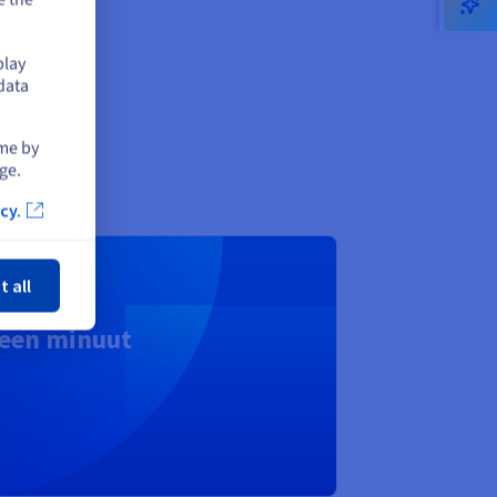
w
play
data
ime by
ge.
cy.
iten
t all
 een minuut