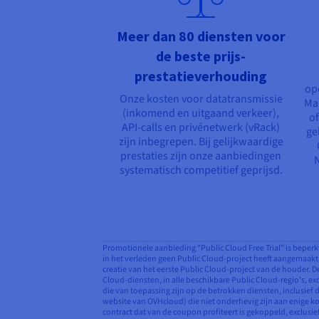
Meer dan 80 diensten voor
de beste prijs-
prestatieverhouding
op
Onze kosten voor datatransmissie
Man
(inkomend en uitgaand verkeer),
of
API-calls en privénetwerk (vRack)
ge
zijn inbegrepen. Bij gelijkwaardige
prestaties zijn onze aanbiedingen
systematisch competitief geprijsd.
Promotionele aanbieding "Public Cloud Free Trial" is beperk
in het verleden geen Public Cloud-project heeft aangemaakt, o
creatie van het eerste Public Cloud-project van de houder. 
Cloud-diensten, in alle beschikbare Public Cloud-regio's, 
die van toepassing zijn op de betrokken diensten, inclusief
website van OVHcloud) die niet onderhevig zijn aan enige k
contract dat van de coupon profiteert is gekoppeld, exclusi