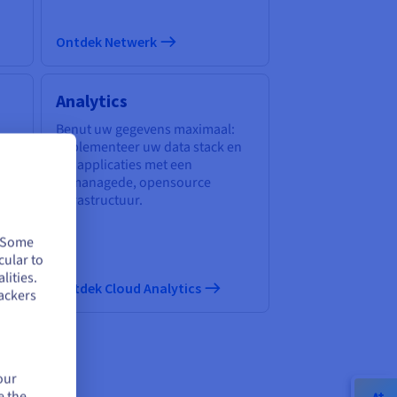
Ontdek Netwerk
Analytics
Benut uw gegevens maximaal:
implementeer uw data stack en
ig
uw applicaties met een
gemanagede, opensource
infrastructuur.
. Some
cular to
lities.
en
Ontdek Cloud Analytics
ackers
our
e the