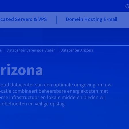
cated Servers & VPS
Domein Hosting E-mail
a
Datacenter Verenigde Staten
Datacenter Arizona
rizona
VHcloud datacenter van een optimale omgeving om uw
locatie combineert beheersbare energiekosten met
erne infrastructuur en lokale middelen bieden wij
dbehoeften en veilige opslag.