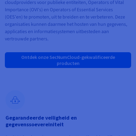
Documentatie
Documentatie
Documentatie
cloudproviders voor publieke entiteiten, Operators of Vital
Tarieven
Roadmap & Changelog
Roadmap & Changelog
Roadmap & Changelog
Monitoring
Importance (OVI's) en Operators of Essential Services
Beschikbaarheid per regio
(OES'en) te promoten, uit te breiden en te verbeteren. Deze
Documentatie
organisaties kunnen daarmee het hosten van hun gegevens,
Roadmap & Changelog
Roadmap & Changelog
applicaties en informatiesystemen uitbesteden aan
vertrouwde partners.
Ontdek onze SecNumCloud-gekwalificeerde
producten
Gegarandeerde veiligheid en
gegevenssoevereiniteit