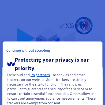
Continue without accepting
Protecting your privacy is our
priority
OVHcloud and
its partners
use cookies and other
trackers on our website. Some trackers are strictly
VMware on OVHcloud met SecNumCloud-
necessary for the site to function. They allow us in
Je lijkt je in Verenigde Staten te
particular to guarantee the security of the service or to
certificering
bevinden.
ensure certain essential functionalities. Others allow us
to carry out anonymous audience measurements. These
OVHcloud heeft in december 2020 de SecNumCloud-
Als je wilt bestellen vanuit [land], moet je de juiste website
trackers are exempt from consent.