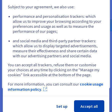
doorbladeren en een account aanmaken.
kwalificatie behaald voor de oplossing VMware on OVHcloud.
Deze sinds 2012 als ISO 27001-gecertificeerde service bestaat
Subject to your agreement, we also use:
uit een in hoge mate geautomatiseerde dedicated
Go to Verenigde Staten website
performance and personalisation trackers: which
infrastructuur, in de vorm van een VMware Software-Defined
us.ovhcloud.com/
Engels
USD - $
allow us to improve your browsing according to your
Data Center (SDDC), met inbegrip van de functies vSphere,
preferences and usage as well as to measure the
vCenter, NSX en vROps. Klantgegevens zijn niet onderworpen
performance of our pages;
or
aan regelgeving van buiten Europa.
and social media and third-party partner trackers:
Blijf op de huidige website
which allow us to display targeted advertisements,
SAP HANA on Private Cloud met SecNumCloud-
measure their effectiveness and share certain data
kwalificatie
with our advertising partners and social media.
Selecteer een andere website
Dit nieuwe platform combineert SAP HANA-gecertificeerde
You can accept all trackers, refuse them or customise
HCI-servers met onze VMware on OVHcloud-infrastructuur
your choices at any time by clicking on the "Manage my
cookies" link accessible at the bottom of the page.
met de SecNumCloud-kwalificatie. Dit zorgt voor veilige
hosting en voor eenvoudige implementatie van uw meest
Sluiten
For more information, you can consult our
cookie usage
kritieke SAP-omgevingen in een soevereine cloud.
information policy.
Meer informatie over de SecNumCloud-gekwalificeerde
producten
Set up
Accept all