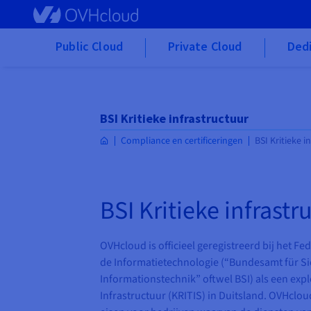
Skip to main content
Public Cloud
Private Cloud
Dedi
BSI Kritieke infrastructuur
Compliance en certificeringen
BSI Kritieke i
BSI Kritieke infrastr
OVHcloud is officieel geregistreerd bij het Fe
de Informatietechnologie (“Bundesamt für Sic
Informationstechnik” oftwel BSI) als een expl
Infrastructuur (KRITIS) in Duitsland. OVHclo