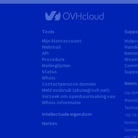
Tools
Suppo
Mijn klantaccount
Hulpc
Webmail
Handl
API
Kenni
Procedure
Woord
Mailinglijsten
Comm
Status
Suppo
Whois
Neem 
Contactpersoon domein
Meld misbruik (abuse@ovh.net)
Uw OVH
Verzoek om openbaarmaking van
Maandag
Whois-informatie
Techni
Intellectuele eigendom
+31 78 
kosten 
Merken
Commer
+31 78 