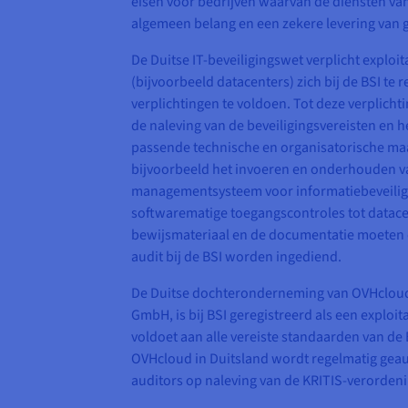
eisen voor bedrijven waarvan de diensten van 
algemeen belang en een zekere levering van 
De Duitse IT-beveiligingswet verplicht exploit
(bijvoorbeeld datacenters) zich bij de BSI te 
verplichtingen te voldoen. Tot deze verplich
de naleving van de beveiligingsvereisten en 
passende technische en organisatorische maa
bijvoorbeeld het invoeren en onderhouden va
managementsysteem voor informatiebeveiligin
softwarematige toegangscontroles tot datace
bewijsmateriaal en de documentatie moeten o
audit bij de BSI worden ingediend.
De Duitse dochteronderneming van OVHcloud
GmbH, is bij BSI geregistreerd als een exploit
voldoet aan alle vereiste standaarden van de 
OVHcloud in Duitsland wordt regelmatig geau
auditors op naleving van de KRITIS-verordeni