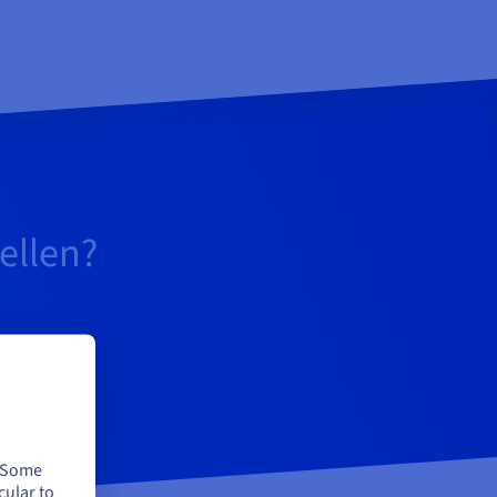
tellen?
. Some
cular to