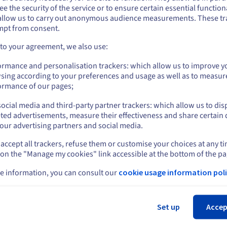
e the security of the service or to ensure certain essential functiona
 je wilt bestellen vanuit [land], moet je de juiste website doorbladeren en e
allow us to carry out anonymous audience measurements. These tr
count aanmaken.
mpt from consent.
Go to Verenigde Staten website
 to your agreement, we also use:
us.ovhcloud.com/
Engels
USD - $
ormance and personalisation trackers: which allow us to improve y
sing according to your preferences and usage as well as to measur
C5 - Cloud Computing 
or
ormance of our pages;
Het Duitse Federale Bureau 
ocial media and third-party partner trackers: which allow us to dis
Blijf op de huidige website
(BSI) heeft de C5-norm (Cl
ted advertisements, measure their effectiveness and share certain 
als auditstandaard gecreëer
our advertising partners and social media.
2020. Voor klanten en part
accept all trackers, refuse them or customise your choices at any t
Selecteer een andere website
certificering dat een platf
 on the "Manage my cookies" link accessible at the bottom of the pa
naleeft. C5 vult de IT-bevei
gedefinieerd en gelijkwaar
e information, you can consult our
cookie usage information poli
extra controles die speciaal
Slu
Set up
Accep
Meer informatie over de C