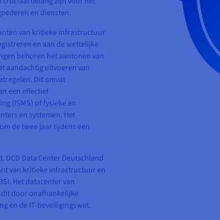
cruciaal belang zijn voor het
goederen en diensten.
anten van kritieke infrastructuur
registreren en aan de wettelijke
tingen behoren het aantonen van
het aandachtig uitvoeren van
tregelen. Dit omvat
n een effectief
g (ISMS) of fysieke en
nters en systemen. Het
m de twee jaar tijdens een
, DCD Data Center Deutschland
ant van kritieke infrastructuur en
BSI. Het datacenter van
dit door onafhankelijke
ng en de IT-beveiligingswet.