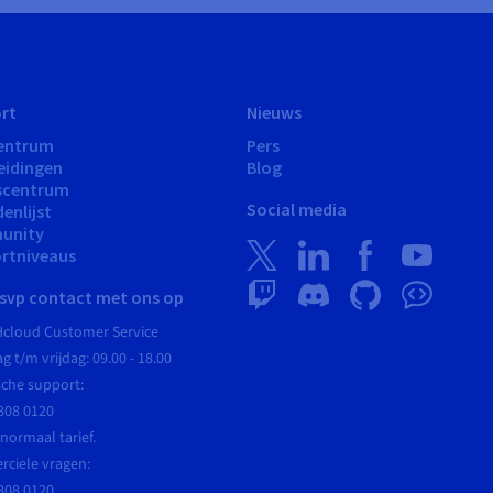
rt
Nieuws
entrum
Pers
eidingen
Blog
scentrum
Social media
enlijst
unity
rtniveaus
svp contact met ons op
cloud Customer Service
 t/m vrijdag: 09.00 - 18.00
sche support:
808 0120
normaal tarief.
ciele vragen:
808 0120