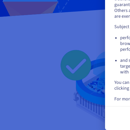
guarante
Als
Others 
ac
are exe
Subject
perf
brow
perf
and s
targe
with 
You can 
clicking
For mor