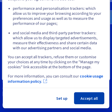
Documentatie
Documentatie
Documentatie
Go to Verenigde Staten website
Tarieven
Roadmap & Changelog
Roadmap & Changelog
Roadmap & Changelog
Monitoring
performance and personalisation trackers: which
us.ovhcloud.com/
bare-metal
Engels
USD - $
Beschikbaarheid per regio
allow us to improve your browsing according to your
Documentatie
preferences and usage as well as to measure the
Roadmap & Changelog
performance of our pages;
or
Tools
Roadmap & Changelog
and social media and third-party partner trackers:
Intellectuele eigendom
Blijf op de huidige website
which allow us to display targeted advertisements,
measure their effectiveness and share certain data
Support
with our advertising partners and social media.
Selecteer een andere website
Neem svp contact met ons op
You can accept all trackers, refuse them or customise
your choices at any time by clicking on the "Manage my
Nieuws
cookies" link accessible at the bottom of the page.
Social media
Sluiten
For more information, you can consult our
cookie usage
information policy.
Set up
Accept all
Houd contact met ons