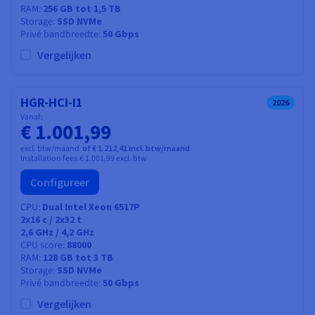
RAM
256 GB tot 1,5 TB
Storage
SSD NVMe
Privé bandbreedte
50 Gbps
Vergelijken
HGR-HCI-I1
2026
Vanaf:
€ 1.001,99
excl. btw/maand
of € 1.212,41 incl. btw/maand
Installation fees:
€ 1.001,99
excl. btw
Configureer
CPU
Dual Intel Xeon 6517P
2x16
c /
2x32
t
2,6 GHz / 4,2 GHz
CPU score
88000
RAM
128 GB tot 3 TB
Storage
SSD NVMe
Privé bandbreedte
50 Gbps
Vergelijken