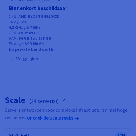
Installation fees:
€ 179,99
excl. btw
Binnenkort beschikbaar
CPU
AMD RYZEN 9 9950X3D
16
c /
32
t
4,3 GHz / 5,7 GHz
CPU score
69700
RAM
64 GB tot 256 GB
Storage
SSD NVMe
No private bandwidth
Vergelijken
Scale
(24 server(s))
Servers ontworpen voor complexe infrastructuren met hoge
resilience.
Ontdek de Scale reeks
SCALE-I1
2024