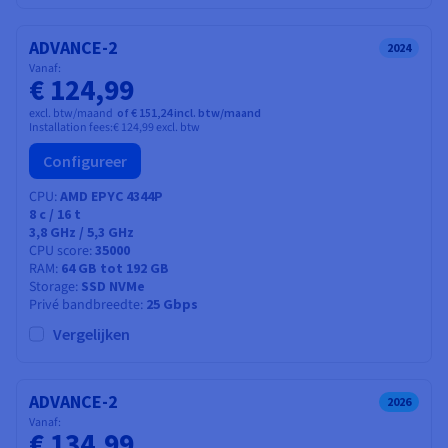
ADVANCE-2
2024
Vanaf:
€ 124,99
excl. btw/maand
of € 151,24 incl. btw/maand
Installation fees:
€ 124,99
excl. btw
Configureer
CPU
AMD EPYC 4344P
8
c /
16
t
3,8 GHz / 5,3 GHz
CPU score
35000
RAM
64 GB tot 192 GB
Storage
SSD NVMe
Privé bandbreedte
25 Gbps
Vergelijken
ADVANCE-2
2026
Vanaf:
€ 134,99