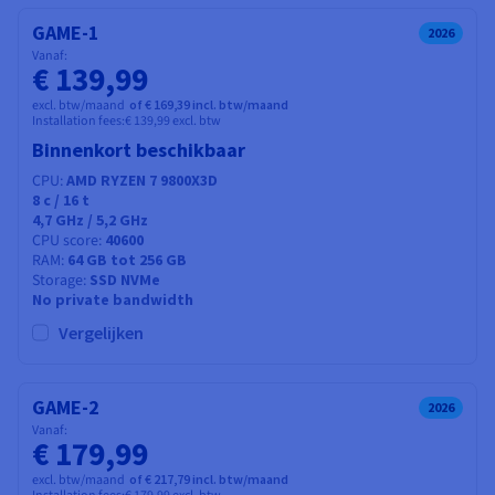
GAME-1
2026
Vanaf:
€ 139,99
excl. btw/maand
of € 169,39 incl. btw/maand
Installation fees:
€ 139,99
excl. btw
Binnenkort beschikbaar
CPU
AMD RYZEN 7 9800X3D
8
c /
16
t
4,7 GHz / 5,2 GHz
CPU score
40600
RAM
64 GB tot 256 GB
Storage
SSD NVMe
No private bandwidth
Vergelijken
GAME-2
2026
Vanaf:
€ 179,99
excl. btw/maand
of € 217,79 incl. btw/maand