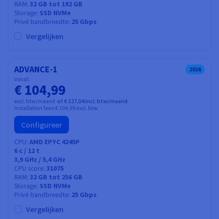
RAM
32 GB tot 192 GB
Storage
SSD NVMe
Privé bandbreedte
25 Gbps
Vergelijken
ADVANCE-1
2026
Vanaf:
€ 104,99
excl. btw/maand
of € 127,04 incl. btw/maand
Installation fees:
€ 104,99
excl. btw
Configureer
CPU
AMD EPYC 4245P
6
c /
12
t
3,9 GHz / 5,4 GHz
CPU score
31075
RAM
32 GB tot 256 GB
Storage
SSD NVMe
Privé bandbreedte
25 Gbps
Vergelijken