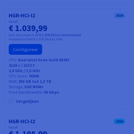
HGR-HCI-I2
2024
Vanaf:
€ 1.039,99
excl. btw/maand
of € 1.258,39 incl. btw/maand
Installation fees:
€ 1.039,99
excl. btw
Configureer
CPU
Dual Intel Xeon Gold 6526Y
2x16
c /
2x32
t
2,8 GHz / 3,5 GHz
CPU score
76500
RAM
256 GB tot 1,5 TB
Storage
SSD NVMe
Privé bandbreedte
50 Gbps
Vergelijken
HGR-HCI-I2
2026
Vanaf:
€ 1.108,99