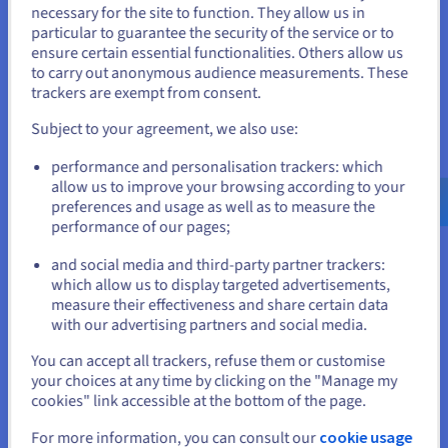
necessary for the site to function. They allow us in
Je lijkt je in Verenigde Staten te
Configureer
particular to guarantee the security of the service or to
bevinden.
ensure certain essential functionalities. Others allow us
CPU
AMD EPYC GENOA 9124
16
c /
32
t
to carry out anonymous audience measurements. These
Als je wilt bestellen vanuit [land], moet je de juiste website
3 GHz / 3,6 GHz
trackers are exempt from consent.
doorbladeren en een account aanmaken.
CPU score
45900
RAM
128 GB tot 1 TB
Subject to your agreement, we also use:
Storage
SSD NVMe
Go to Verenigde Staten website
Privé bandbreedte
50 Gbps
performance and personalisation trackers: which
us.ovhcloud.com/
bare-metal
Engels
USD - $
allow us to improve your browsing according to your
Vergelijken
preferences and usage as well as to measure the
performance of our pages;
or
SCALE-I2
2024
and social media and third-party partner trackers:
Blijf op de huidige website
Vanaf:
which allow us to display targeted advertisements,
€ 389,99
measure their effectiveness and share certain data
with our advertising partners and social media.
excl. btw/maand
of € 471,89 incl. btw/maand
Installation fees:
€ 389,99
excl. btw
Selecteer een andere website
You can accept all trackers, refuse them or customise
Configureer
your choices at any time by clicking on the "Manage my
cookies" link accessible at the bottom of the page.
CPU
Intel Xeon Gold 6442Y
24
c /
48
t
Sluiten
For more information, you can consult our
cookie usage
2,6 GHz / 4 GHz