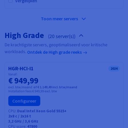
Vergelijken
Toon meer servers
High Grade
(20 server(s))
De krachtigste servers, geoptimaliseerd voor kritische
workloads.
Ontdek de High grade reeks
HGR-HCI-I1
2024
Vanaf:
€ 949,99
excl. btw/maand
of € 1.149,49 incl. btw/maand
Installation fees:
€ 949,99
excl. btw
Configureer
CPU
Dual Intel Xeon Gold 5515+
2x8
c /
2x16
t
3,2 GHz / 3,6 GHz
CPU score
47800