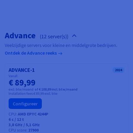
Documentatie
Documentatie
Documentatie
Tarieven
Roadmap & Changelog
Roadmap & Changelog
Roadmap & Changelog
Monitoring
Beschikbaarheid per regio
Documentatie
Roadmap & Changelog
Roadmap & Changelog
Advance
(12 server(s))
Veelzijdige servers voor kleine en middelgrote bedrijven.
Ontdek de Advance reeks
ADVANCE-1
2024
Vanaf:
€ 89,99
excl. btw/maand
of € 108,89 incl. btw/maand
Installation fees:
€ 89,99
excl. btw
Configureer
CPU
AMD EPYC 4244P
6
c /
12
t
3,8 GHz / 5,1 GHz
CPU score
27900