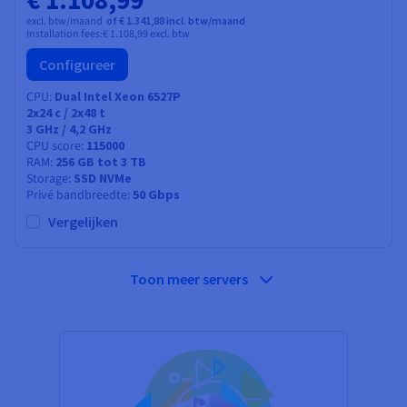
excl. btw/maand
of € 1.341,88 incl. btw/maand
Installation fees:
€ 1.108,99
excl. btw
Configureer
CPU
Dual Intel Xeon 6527P
2x24
c /
2x48
t
3 GHz / 4,2 GHz
CPU score
115000
RAM
256 GB tot 3 TB
Storage
SSD NVMe
Privé bandbreedte
50 Gbps
Vergelijken
Toon meer servers