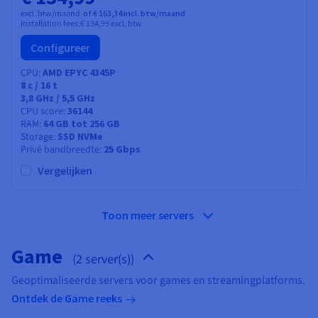
excl. btw/maand
of € 163,34 incl. btw/maand
Installation fees:
€ 134,99
excl. btw
Configureer
CPU
AMD EPYC 4345P
8
c /
16
t
3,8 GHz / 5,5 GHz
CPU score
36144
RAM
64 GB tot 256 GB
Storage
SSD NVMe
Privé bandbreedte
25 Gbps
Vergelijken
Toon meer servers
Game
(2 server(s))
Geoptimaliseerde servers voor games en streamingplatforms.
Ontdek de Game reeks