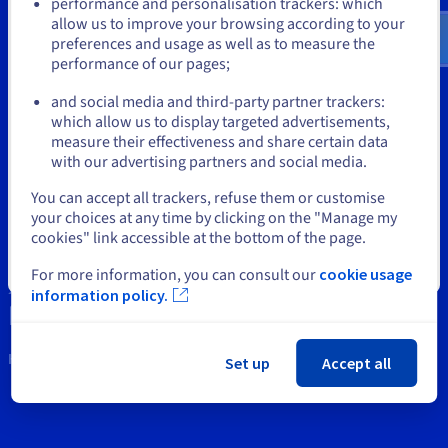
Documentatie
Documentatie
Documentatie
performance and personalisation trackers: which
us.ovhcloud.com/
bare-metal
Engels
USD - $
Tarieven
allow us to improve your browsing according to your
Roadmap & Changelog
Roadmap & Changelog
Roadmap & Changelog
Monitoring
Tools
preferences and usage as well as to measure the
Beschikbaarheid per regio
performance of our pages;
or
Documentatie
Intellectuele eigendom
Roadmap & Changelog
Roadmap & Changelog
and social media and third-party partner trackers:
Blijf op de huidige website
Support
which allow us to display targeted advertisements,
measure their effectiveness and share certain data
Neem svp contact met ons op
with our advertising partners and social media.
Selecteer een andere website
You can accept all trackers, refuse them or customise
Nieuws
your choices at any time by clicking on the "Manage my
cookies" link accessible at the bottom of the page.
Social media
Sluiten
For more information, you can consult our
cookie usage
information policy.
Houd contact met ons
Set up
Accept all