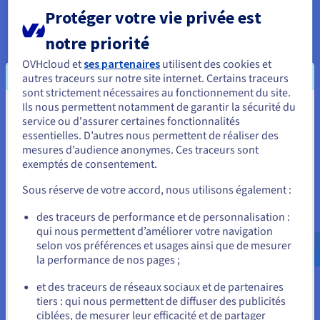
serveurs Bare Metal. En tant que système open
Protéger votre vie privée est
source d'automatisation, de déploiement, de mise
à l'échelle et de gestion d'applications
notre priorité
conteneurisées, Kubernetes constitue la base du
OVHcloud et
ses partenaires
utilisent des cookies et
produit Securitee. Grâce aux répartiteurs de
autres traceurs sur notre site internet. Certains traceurs
charge d'OVHcloud et aux disques durs intégrés
sont strictement nécessaires au fonctionnement du site.
supplémentaires, la startup peut évoluer de
Ils nous permettent notamment de garantir la sécurité du
Vous semblez être localisé en États-
service ou d'assurer certaines fonctionnalités
manière flexible, mettre à jour son offre sans effort
essentielles. D’autres nous permettent de réaliser des
Unis.
et ainsi se concentrer sur son cœur de métier.
mesures d’audience anonymes. Ces traceurs sont
exemptés de consentement.
Pour commander, rendez-vous sur le site de votre pays (États-
Unis) et créez un compte.
Sous réserve de votre accord, nous utilisons également :
La solution de stockage Block Storage d’OVHcloud
constitue également un composant permettant
Allez sur le site États-Unis
des traceurs de performance et de personnalisation :
une fonctionnalité maximale et la large mise à
qui nous permettent d’améliorer votre navigation
us.ovhcloud.com/
Anglais
USD - $
selon vos préférences et usages ainsi que de mesurer
disposition du produit Securitee. Cela permet à
la performance de nos pages ;
Securitee d'augmenter la capacité de stockage
ou
disponible pendant les phases d’opération, à la
et des traceurs de réseaux sociaux et de partenaires
demande et selon les besoins. La fonction de
tiers : qui nous permettent de diffuser des publicités
Rester sur le site actuel
ciblées, de mesurer leur efficacité et de partager
réplication intégrée assure une sécurité accrue.