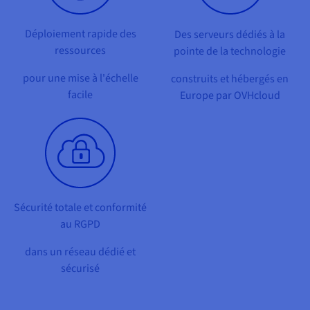
Documentation
Tarifs
Roadmap & Changelog
Disponibilités par régions
Déploiement rapide des
Des serveurs dédiés à la
Roadmap & Changelog
Documentation
ressources
pointe de la technologie
Roadmap & Changelog
pour une mise à l'échelle
construits et hébergés en
facile
Europe par OVHcloud
Sécurité totale et conformité
au RGPD
dans un réseau dédié et
sécurisé