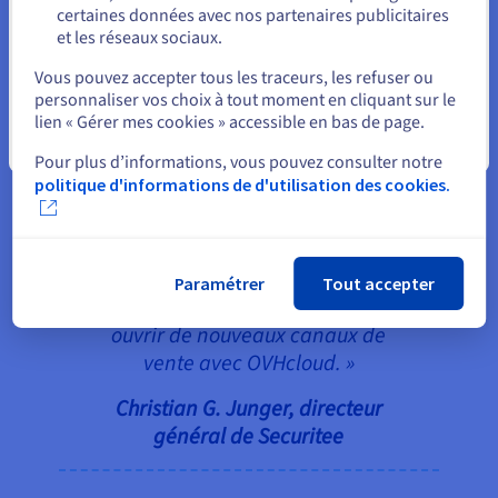
certaines données avec nos partenaires publicitaires
et les réseaux sociaux.
Sélectionner un autre site web
Vous pouvez accepter tous les traceurs, les refuser ou
« Nous ne pouvons réellement
personnaliser vos choix à tout moment en cliquant sur le
rendre nos produits disponibles
lien « Gérer mes cookies » accessible en bas de page.
avec tout leur potentiel de
Fermer
Pour plus d’informations, vous pouvez consulter notre
performance que si les serveurs
politique d'informations de d'utilisation des cookies.
utilisés prennent en charge
l’ensemble des enclaves. Avec
OVHcloud, c’est possible. Nous
pouvons à la fois étendre
Paramétrer
Tout accepter
l’écosystème de l’entreprise et
ouvrir de nouveaux canaux de
vente avec OVHcloud. »
Christian G. Junger, directeur
général de Securitee