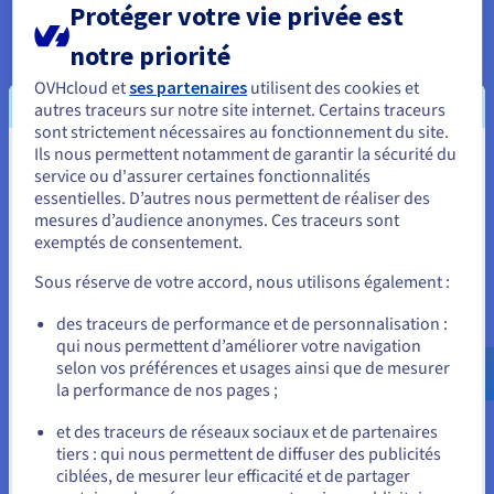
nouvelle génération.
Protéger votre vie privée est
• Des serveurs centraux orchestrent la collecte
notre priorité
des données 24 heures sur 24, en fonction des
OVHcloud et
ses partenaires
utilisent des cookies et
besoins de chaque client de Netrivals.
autres traceurs sur notre site internet. Certains traceurs
• Un immense cluster de serveurs d’information
sont strictement nécessaires au fonctionnement du site.
publique stocke les informations recueillies par les
Ils nous permettent notamment de garantir la sécurité du
Vous semblez être localisé en États-
serveurs. C’est à cet emplacement que sont
service ou d'assurer certaines fonctionnalités
stockées les données relatives aux produits : prix,
essentielles. D’autres nous permettent de réaliser des
Unis.
mesures d’audience anonymes. Ces traceurs sont
stock, attributs spécifiques, signatures
exemptés de consentement.
Pour commander, rendez-vous sur le site de votre pays (États-
numériques et plus de 2,4 milliards d’images.
Unis) et créez un compte.
• Un autre grand ensemble de serveurs privés
Sous réserve de votre accord, nous utilisons également :
héberge un environnement privé pour les clients
Allez sur le site États-Unis
des traceurs de performance et de personnalisation :
de Netrivals. Cette infrastructure exclusive est
qui nous permettent d’améliorer votre navigation
us.ovhcloud.com/
Anglais
USD - $
dédiée aux clients qui ont des besoins en calcul
selon vos préférences et usages ainsi que de mesurer
plus spécifiques, notamment ceux qui appliquent
la performance de nos pages ;
ou
des règles de sécurité particulières.
et des traceurs de réseaux sociaux et de partenaires
• Une gamme de serveurs à haute capacité de
tiers : qui nous permettent de diffuser des publicités
disque effectue des sauvegardes quotidiennes
Rester sur le site actuel
ciblées, de mesurer leur efficacité et de partager
pour l’ensemble de l’infrastructure.