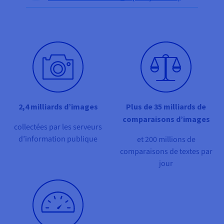
Documentation
Tarifs
Roadmap & Changelog
Disponibilités par régions
Roadmap & Changelog
Documentation
Roadmap & Changelog
2,4 milliards d’
images
Plus de 35 milliards de
comparaisons d’images
collectées par les serveurs
d’information publique
et 200 millions de
comparaisons de textes par
jour