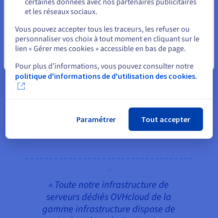
certaines données avec nos partenaires publicitaires
• Netrivals utilise un cluster de serveurs
et les réseaux sociaux.
Sélectionner un autre site web
Elasticsearch hautement disponibles pour
Vous pouvez accepter tous les traceurs, les refuser ou
effectuer des calculs extrêmement poussés,
personnaliser vos choix à tout moment en cliquant sur le
notamment la génération de plus de 40 milliards
lien « Gérer mes cookies » accessible en bas de page.
de comparaisons d’images et de plus de
Fermer
Pour plus d’informations, vous pouvez consulter notre
200 millions de comparaisons de textes par jour.
politique d'informations de d'utilisation des cookies.
• Stockage d’objets : Netrivals stocke toutes les
captures d’écran de changement de prix grâce à la
plateforme de stockage d’objets d’OVHcloud, qui
traite plus de 250 millions d’éléments tous les
Paramétrer
Tout accepter
90 jours.
« Toute notre infrastructure de
serveurs dédiés OVHcloud de la
gamme infrastructure dispose de