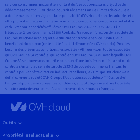
services consommés, incluant le montant du/des coupons, sans préjudice du
dédommagement qu’OVHcloud pourrait réclamer. Dans les limites de ce qui est
autorisé par les lois en vigueur, la responsabilité d’OVHcloud dans le cadre de cette
offre promotionnelle est limité au montant du coupon. Les coupons seront établis
et délivrés par les sociétés Affiliées d’OVH Groupe SA (537 407 926 RCS Lille
Métropole, 2 rue Kellermann, 59100 Roubaix, France), en fonction de la société du
Groupe OVHcloud avec laquelle le titulaire contracte le service Public Cloud
bénéficiant du coupon (cette entité étant ici dénommée « OVHcloud »). Pour les
besoins des présentes conditions, les sociétés « Affiliées » sont toute les sociétés
qu’OVH Groupe SA contrôle, qui contrôlent OVH Groupe SA ou avec laquelle OVH
Groupe SA se trouve sous contrôle commun d’une troisième entité. La notion de
contrôle s’entend au sens de l’article L233-3 du code de commerce français, le
contrôle pouvant être direct ou indirect. Par ailleurs, le « Groupe OVHcloud » est
défini comme la société OVH Groupe SA et toutes ses sociétés Affiliées. Le droit
français s’applique aux présentes conditions, et tout litige n’ayant pas trouvé de
solution amiable sera soumis à la compétence des tribunaux français.
Outils
Propriété Intellectuelle