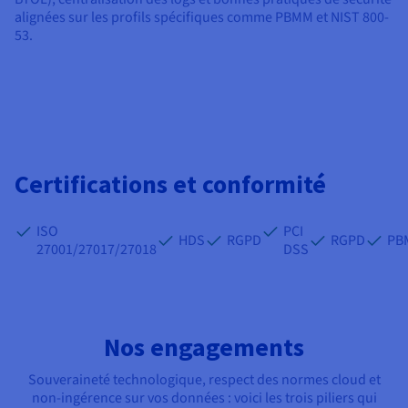
alignées sur les profils spécifiques comme PBMM et NIST 800-
53.
Certifications et conformité
ISO
PCI
HDS
RGPD
RGPD
PB
27001/27017/27018
DSS
Nos engagements
Souveraineté technologique, respect des normes cloud et
non-ingérence sur vos données : voici les trois piliers qui