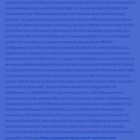
service fournis par OVHcloud, directement auprès d’OVHcloud via le site internet et
uniquement pour les services Public Cloud, sur toutes les régions Public Cloud
disponibles, hors offres gratuites (notamment services en phase de beta test
gratuits). Ce coupon n’est pas cumulable avec d’autres offres promotionnelles en
cours applicables aux services concernés, y compris l’offre promotionnelle « Public
Cloud Free Trial ». Le coupon s’applique sur les tarifs standards publics (tels que
publié sur le site internet d’OVHcloud) ne faisant pas l’objet d’une remise quelle
qu’elle soit. La valeur du coupon est exprimée dans la devise affichée
publiquement pour le marché/pays auquel est rattaché le contrat Public Cloud
bénéficiant du coupon, hors taxes, et ne peut être utilisée que pour consommer
des services dans la même devise. Le coupon est valable pour la consommation de
services usuellement disponibles dans le marché auquel est rattaché le NIC utilisé.
Le coupon est attribué à une personne physique ou morale déterminée ayant déjà
un compte client chez OVHcloud, et est rattaché à son NIC OVHcloud (identifiant
unique ; dans le cas où la personne physique ou morale a plusieurs NIC, le coupon
est rattaché à un seul NIC, sans possibilité de pouvoir changer le NIC de
rattachement, ni de bénéficier de plusieurs coupons). Une même personne
physique ou morale ne peut utiliser qu’un seul coupon, même si cette personne
dispose de plusieurs NIC différents. Dans le cas où le coupon est utilisé par un NIC
autre que le NIC auquel est rattaché le coupon, OVHcloud se réserve le droit
d’annuler ou de résilier de plein droit, sans formalité judiciaire ni indemnité, les
services obtenus ainsi, sans ré-émission du coupon. L’utilisation du coupon est
soumise à l’acceptation sans réserve des présentes conditions, ainsi que des
Conditions Générales et Conditions Particulières applicables aux services obtenus,
accessibles à l’adresse
https://www.ovhcloud.com/fr-tn/terms-and-