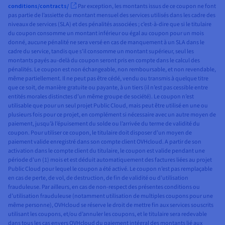
conditions/contracts/
Par exception, les montants issus de ce coupon ne font
pas partie de l’assiette du montant mensuel des services utilisés dans les cadre des
niveaux de services (SLA) et des pénalités associées ; c’est-à-dire que si le titulaire
du coupon consomme un montant inférieur ou égal au coupon pour un mois
donné, aucune pénalité ne sera versé en cas de manquement à un SLA dans le
cadre du service, tandis que s’il consomme un montant supérieur, seul les
montants payés au-delà du coupon seront pris en compte dans le calcul des
pénalités. Le coupon est non échangeable, non remboursable, et non revendable,
même partiellement. Il ne peut pas être cédé, vendu ou transmis à quelque titre
que ce soit, de manière gratuite ou payante, à un tiers (il n’est pas cessible entre
entités morales distinctes d’un même groupe de société). Le coupon n’est
utilisable que pour un seul projet Public Cloud, mais peut être utilisé en une ou
plusieurs fois pour ce projet, en complément si nécessaire avec un autre moyen de
paiement, jusqu’à l’épuisement du solde ou l’arrivée du terme de validité du
coupon. Pour utiliser ce coupon, le titulaire doit disposer d’un moyen de
paiement valide enregistré dans son compte client OVHcloud. A partir de son
activation dans le compte client du titulaire, le coupon est valide pendant une
période d’un (1) mois et est déduit automatiquement des factures liées au projet
Public Cloud pour lequel le coupon a été activé. Le coupon n’est pas remplaçable
en cas de perte, de vol, de destruction, de fin de validité ou d’utilisation
frauduleuse. Par ailleurs, en cas de non-respect des présentes conditions ou
d’utilisation frauduleuse (notamment utilisation de multiples coupons pour une
même personne), OVHcloud se réserve le droit de mettre fin aux services souscrits
utilisant les coupons, et/ou d’annuler les coupons, et le titulaire sera redevable
dans tous les cas envers OVHcloud du paiement intégral des montants lié aux