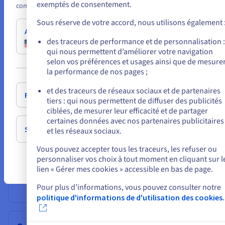
ou organisations qui exigent souveraineté et conformité.
exemptés de consentement.
compte.
Sous réserve de votre accord, nous utilisons également 
Allez sur le site États-Unis
Secteur public
des traceurs de performance et de personnalisation :
us.ovhcloud.com/
Anglais
USD - $
qui nous permettent d’améliorer votre navigation
Le MCN recommande des landing zones alignées PBMM.
selon vos préférences et usages ainsi que de mesure
Le profil dédié aux gouvernements d’OVHcloud répond à
ou
la performance de nos pages ;
cette attente avec une matrice de contrôles et une
documentation adaptée aux achats publics.
et des traceurs de réseaux sociaux et de partenaires
Rester sur le site actuel
tiers : qui nous permettent de diffuser des publicités
ciblées, de mesurer leur efficacité et de partager
certaines données avec nos partenaires publicitaires
Sélectionner un autre site web
et les réseaux sociaux.
Multi-projets
Vous pouvez accepter tous les traceurs, les refuser ou
Plusieurs projets sur un même réseau isolé, pare-feu de
personnaliser vos choix à tout moment en cliquant sur l
nouvelle génération (ex. OPNsense), coûts maîtrisés.
lien « Gérer mes cookies » accessible en bas de page.
Idéal pour démarrer ou pour des environnements de
développement/staging partagés.
Pour plus d’informations, vous pouvez consulter notre
politique d'informations de d'utilisation des cookies.