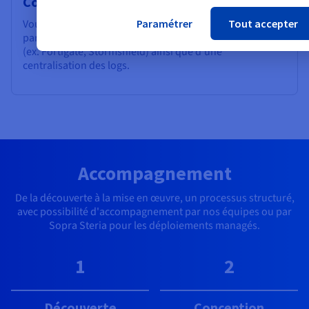
Conformité sectorielle
Paramétrer
Tout accepter
Vous avez besoin d'une isolation réseau par projet, d'un
pare-feu de niveau entreprise et de nouvelle génération
(ex. Fortigate, Stormshield) ainsi que d'une
centralisation des logs.
Accompagnement
De la découverte à la mise en œuvre, un processus structuré,
avec possibilité d'accompagnement par nos équipes ou par
Sopra Steria pour les déploiements managés.
1
2
Découverte
Conception