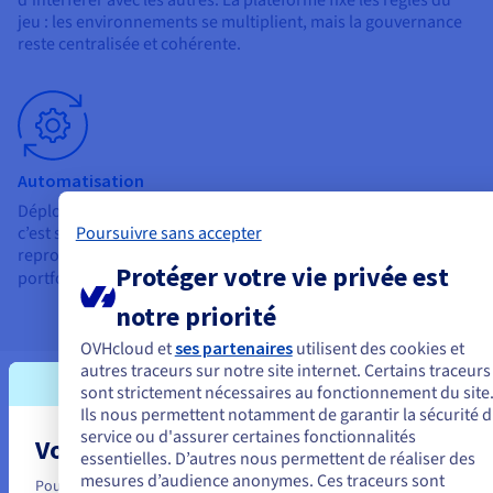
jeu : les environnements se multiplient, mais la gouvernance
reste centralisée et cohérente.
Automatisation
Déploiements via des scripts sur une Infrastructure as Code :
Poursuivre sans accepter
c’est simple et sans abonnement. Les scripts sont versionnés,
reproductibles et maintenus en lien avec l'évolution du
Protéger votre vie privée est
portfolio des services
Public Cloud
.
notre priorité
OVHcloud et
ses partenaires
utilisent des cookies et
autres traceurs sur notre site internet. Certains traceurs
Cas d’usage
sont strictement nécessaires au fonctionnement du site
Ils nous permettent notamment de garantir la sécurité 
service ou d'assurer certaines fonctionnalités
Voir les cas d'usage
Vous semblez être localisé en États-Uni
essentielles. D’autres nous permettent de réaliser des
Pour quels contextes ? Secteur public, entreprises régulées
mesures d’audience anonymes. Ces traceurs sont
Pour commander, rendez-vous sur le site de votre pays (États-Unis) et