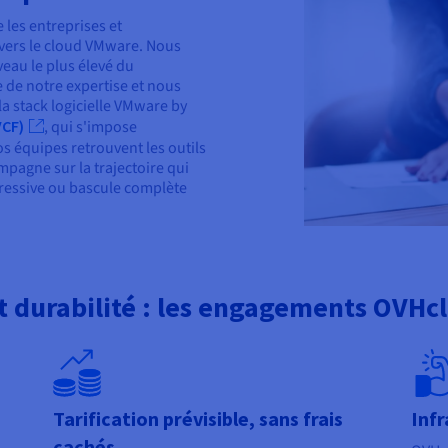
les entreprises et
 vers le cloud VMware. Nous
eau le plus élevé du
 de notre expertise et nous
la stack logicielle VMware by
VCF)
, qui s'impose
 équipes retrouvent les outils
pagne sur la trajectoire qui
gressive ou bascule complète
t durabilité : les engagements OVHc
Tarification prévisible, sans frais
Infr
cachés