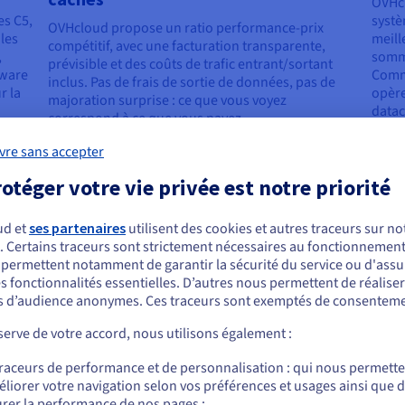
OVHcl
es C5,
systè
OVHcloud propose un ratio performance-prix
les
meill
compétitif, avec une facturation transparente,
,
somme
prévisible et des coûts de trafic entrant/sortant
Mware
Comm
inclus. Pas de frais de sortie de données, pas de
r la
opère
majoration surprise : ce que vous voyez
datac
correspond à ce que vous payez.
vre sans accepter
otéger votre vie privée est notre priorité
 E-mails OVHcloud
ud et
ses partenaires
utilisent des cookies et autres traceurs sur not
. Certains traceurs sont strictement nécessaires au fonctionnement 
ous semblez être localisé en États-Unis.
s permettent notamment de garantir la sécurité du service ou d'assu
Managed VMware vSphere
M
s fonctionnalités essentielles. D’autres nous permettent de réalise
r commander, rendez-vous sur le site de votre pays (États-Unis) et créez un
 d’audience anonymes. Ces traceurs sont exemptés de consenteme
mpte.
q
erve de votre accord, nous utilisons également :
Allez sur le site États-Unis
À partir de
À p
traceurs de performance et de personnalisation : qui nous permett
us.ovhcloud.com/
Anglais
USD - $
8 317,200 DT
9
liorer votre navigation selon vos préférences et usages ainsi que 
rer la performance de nos pages ;