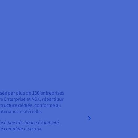
sée par plus de 130 entreprises
nterprise et NSX, réparti sur
structure dédiée, conforme au
ntenance matérielle.
e à une très bonne évolutivité.
té complète à un prix