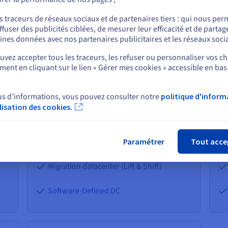
ou
HT/mois
HT
s traceurs de réseaux sociaux et de partenaires tiers : qui nous per
ffuser des publicités ciblées, de mesurer leur efficacité et de partag
En savoir plus
Rester sur le site actuel
ines données avec nos partenaires publicitaires et les réseaux soci
vez accepter tous les traceurs, les refuser ou personnaliser vos ch
Infrastructure dédiée et managée
ent en cliquant sur le lien « Gérer mes cookies » accessible en bas
Sélectionner un autre site web
99,95 % de SLA
us d’informations, vous pouvez consulter notre
politique d'inform
Modulaire (vSphere, NSX, vSAN)
ilisation des cookies.
Fer
Cas d'usage
Ca
Paramétrer
Tout acce
Plan de reprise d’activité (PRA)
Migration datacenter (Lift & Shift)
Software-Defined DC