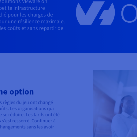
 solutions VMware on
tite infrastructure
dié pour les charges de
pour une résilience maximale.
des coûts et sans repartir de
une option
s règles du jeu ont changé
coûts. Les organisations qui
se réduire. Les tarifs ont été
 s'est resserré. Continuer à
s changements sans les avoir