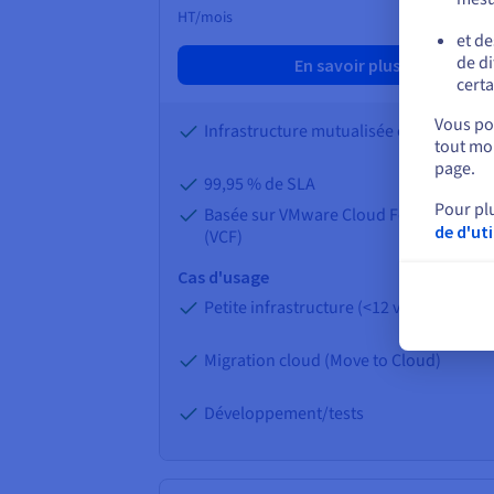
HT/mois
et de
de di
En savoir plus
certa
Vous pou
Infrastructure mutualisée et managée
tout mom
page.
99,95 % de SLA
Pour pl
Basée sur VMware Cloud Foundation
de d'ut
(VCF)
Cas d'usage
Petite infrastructure (<12 vCPU)
Migration cloud (Move to Cloud)
Développement/tests