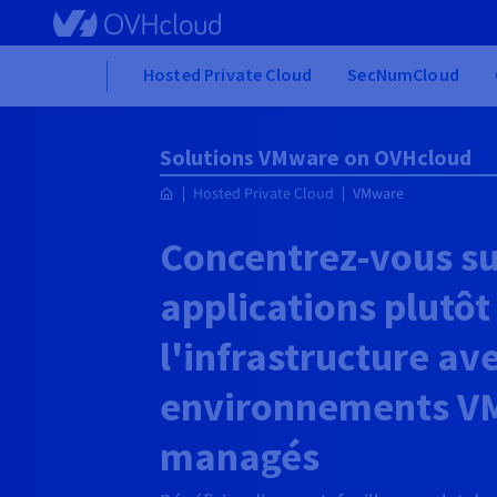
Skip to main content
Home
Hosted Private Cloud
SecNumCloud
Solutions VMware on OVHcloud
Hosted Private Cloud
VMware
Concentrez-vous su
applications plutôt
l'infrastructure av
environnements V
managés