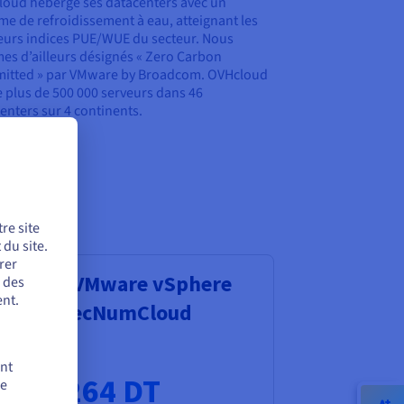
oud héberge ses datacenters avec un
me de refroidissement à eau, atteignant les
eurs indices PUE/WUE du secteur. Nous
s d’ailleurs désignés « Zero Carbon
itted » par VMware by Broadcom. OVHcloud
 plus de 500 000 serveurs dans 46
enters sur 4 continents.
re site
du site.
rer
anaged VMware vSphere
r des
nt.
ualifié SecNumCloud
artir de
ent
 315,264 DT
de