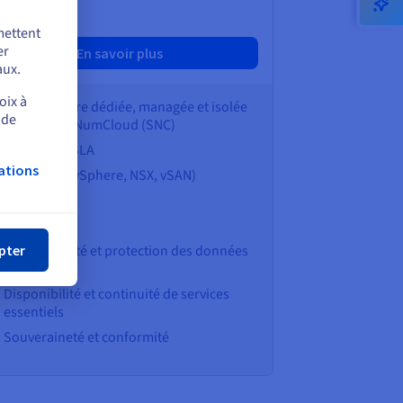
/mois
mettent
er
En savoir plus
aux.
oix à
Infrastructure dédiée, managée et isolée
 de
en salle SecNumCloud (SNC)
99,95 % de SLA
ations
Modulaire (vSphere, NSX, vSAN)
mer
s d'usage
pter
Cybersécurité et protection des données
sensibles
Disponibilité et continuité de services
essentiels
Souveraineté et conformité