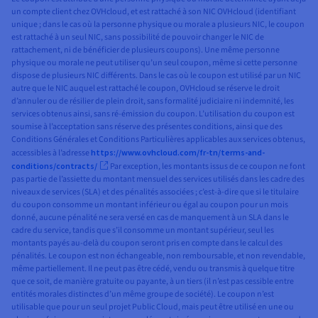
un compte client chez OVHcloud, et est rattaché à son NIC OVHcloud (identifiant
unique ; dans le cas où la personne physique ou morale a plusieurs NIC, le coupon
est rattaché à un seul NIC, sans possibilité de pouvoir changer le NIC de
rattachement, ni de bénéficier de plusieurs coupons). Une même personne
physique ou morale ne peut utiliser qu’un seul coupon, même si cette personne
dispose de plusieurs NIC différents. Dans le cas où le coupon est utilisé par un NIC
autre que le NIC auquel est rattaché le coupon, OVHcloud se réserve le droit
d’annuler ou de résilier de plein droit, sans formalité judiciaire ni indemnité, les
services obtenus ainsi, sans ré-émission du coupon. L’utilisation du coupon est
soumise à l’acceptation sans réserve des présentes conditions, ainsi que des
Conditions Générales et Conditions Particulières applicables aux services obtenus,
accessibles à l’adresse
https://www.ovhcloud.com/fr-tn/terms-and-
conditions/contracts/
Par exception, les montants issus de ce coupon ne font
pas partie de l’assiette du montant mensuel des services utilisés dans les cadre des
niveaux de services (SLA) et des pénalités associées ; c’est-à-dire que si le titulaire
du coupon consomme un montant inférieur ou égal au coupon pour un mois
donné, aucune pénalité ne sera versé en cas de manquement à un SLA dans le
cadre du service, tandis que s’il consomme un montant supérieur, seul les
montants payés au-delà du coupon seront pris en compte dans le calcul des
pénalités. Le coupon est non échangeable, non remboursable, et non revendable,
même partiellement. Il ne peut pas être cédé, vendu ou transmis à quelque titre
que ce soit, de manière gratuite ou payante, à un tiers (il n’est pas cessible entre
entités morales distinctes d’un même groupe de société). Le coupon n’est
utilisable que pour un seul projet Public Cloud, mais peut être utilisé en une ou