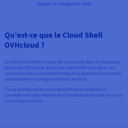
Documentation
Depuis le navigateur web
Tarifs
Roadmap & Changelog
Disponibilités par régions
Roadmap & Changelog
Documentation
Roadmap & Changelog
Qu’est-ce que le Cloud Shell
OVHcloud ?
Un environnement en ligne de commande dans le navigateur,
fourni par OVHcloud. Accès pré-authentifié pour gérer vos
ressources cloud directement depuis le panneau de contrôle,
sans installer ni configurer d’outils en local.
Cloud Shell propose une authentification intégrée (la
connexion est déjà établie) et un terminal accessible en un clic
dans l'espace client.