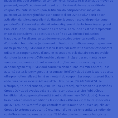
plusieurs fois pour ce projet, en complément si nécessaire avec un autre moyen de
paiement, jusqu’à l’épuisement du solde ou l’arrivée du terme de validité du
coupon. Pour utiliser ce coupon, le titulaire doit disposer d’un moyen de
paiement valide enregistré dans son compte client OVHcloud. A partir de son
activation dans le compte client du titulaire, le coupon est valide pendant une
période d’un (1) mois et est déduit automatiquement des factures liées au projet
Public Cloud pour lequel le coupon a été activé. Le coupon n’est pas remplaçable
en cas de perte, de vol, de destruction, de fin de validité ou d’utilisation
frauduleuse. Par ailleurs, en cas de non-respect des présentes conditions ou
d’utilisation frauduleuse (notamment utilisation de multiples coupons pour une
même personne), OVHcloud se réserve le droit de mettre fin aux services souscrits
utilisant les coupons, et/ou d’annuler les coupons, et le titulaire sera redevable
dans tous les cas envers OVHcloud du paiement intégral des montants lié aux
services consommés, incluant le montant du/des coupons, sans préjudice du
dédommagement qu’OVHcloud pourrait réclamer. Dans les limites de ce qui est
autorisé par les lois en vigueur, la responsabilité d’OVHcloud dans le cadre de cette
offre promotionnelle est limité au montant du coupon. Les coupons seront établis
et délivrés par les sociétés Affiliées d’OVH Groupe SA (537 407 926 RCS Lille
Métropole, 2 rue Kellermann, 59100 Roubaix, France), en fonction de la société du
Groupe OVHcloud avec laquelle le titulaire contracte le service Public Cloud
bénéficiant du coupon (cette entité étant ici dénommée « OVHcloud »). Pour les
besoins des présentes conditions, les sociétés « Affiliées » sont toute les sociétés
qu’OVH Groupe SA contrôle, qui contrôlent OVH Groupe SA ou avec laquelle OVH
Groupe SA se trouve sous contrôle commun d’une troisième entité. La notion de
contrôle s’entend au sens de l’article L233-3 du code de commerce français, le