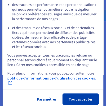
Allez sur le site États-Unis
des traceurs de performance et de personnalisation :
qui nous permettent d’améliorer votre navigation
us.ovhcloud.com/
Anglais
USD - $
selon vos préférences et usages ainsi que de mesurer
la performance de nos pages ;
ou
et des traceurs de réseaux sociaux et de partenaires
tiers : qui nous permettent de diffuser des publicités
Rester sur le site actuel
ciblées, de mesurer leur efficacité et de partager
Managed Kubernetes Service
certaines données avec nos partenaires publicitaires
et les réseaux sociaux.
Libérez-vous des contraintes d’installation et de
Sélectionner un autre site web
maintenance de vos clusters Kubernetes. Déployez
Vous pouvez accepter tous les traceurs, les refuser ou
rapidement vos applications grâce à une solution de
personnaliser vos choix à tout moment en cliquant sur le
référence pour l’orchestration de conteneurs.
lien « Gérer mes cookies » accessible en bas de page.
Fermer
Pour plus d’informations, vous pouvez consulter notre
Découvrir Managed Kubernetes Service
politique d'informations de d'utilisation des cookies.
Paramétrer
Tout accepter