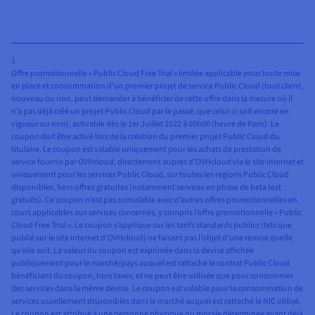
1
Offre promotionnelle « Public Cloud Free Trial » limitée applicable pour toute mise
en place et consommation d’un premier projet de service Public Cloud (tout client,
nouveau ou non, peut demander à bénéficier de cette offre dans la mesure où il
n’a pas déjà créé un projet Public Cloud par le passé, que celui-ci soit encore en
vigueur ou non), activable dès le 1er Juillet 2022 à 00h00 (heure de Paris). Le
coupon doit être activé lors de la création du premier projet Public Cloud du
titulaire. Le coupon est valable uniquement pour les achats de prestation de
service fournis par OVHcloud, directement auprès d’OVHcloud via le site internet et
uniquement pour les services Public Cloud, sur toutes les régions Public Cloud
disponibles, hors offres gratuites (notamment services en phase de beta test
gratuits). Ce coupon n’est pas cumulable avec d’autres offres promotionnelles en
cours applicables aux services concernés, y compris l’offre promotionnelle « Public
Cloud Free Trial ». Le coupon s’applique sur les tarifs standards publics (tels que
publié sur le site internet d’OVHcloud) ne faisant pas l’objet d’une remise quelle
qu’elle soit. La valeur du coupon est exprimée dans la devise affichée
publiquement pour le marché/pays auquel est rattaché le contrat Public Cloud
bénéficiant du coupon, hors taxes, et ne peut être utilisée que pour consommer
des services dans la même devise. Le coupon est valable pour la consommation de
services usuellement disponibles dans le marché auquel est rattaché le NIC utilisé.
Le coupon est attribué à une personne physique ou morale déterminée ayant déjà