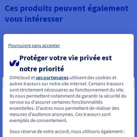
Ces produits peuvent également
vous intéresser
Poursuivre sans accepter
Protéger votre vie privée est
notre priorité
OVHcloud et
ses partenaires
utilisent des cookies et
autres traceurs sur notre site internet. Certains traceurs
Databases for PostgreSQL
sont strictement nécessaires au fonctionnement du site.
Le moteur de bases de données relationnelles open-
Ils nous permettent notamment de garantir la sécurité du
Vous semblez être localisé en États-
source de référence, adapté à vos usages.
service ou d'assurer certaines fonctionnalités
essentielles. D’autres nous permettent de réaliser des
Unis.
mesures d’audience anonymes. Ces traceurs sont
Découvrir Databases for PostgreSQL
exemptés de consentement.
Pour commander, rendez-vous sur le site de votre pays (États-
Unis) et créez un compte.
Sous réserve de votre accord, nous utilisons également :