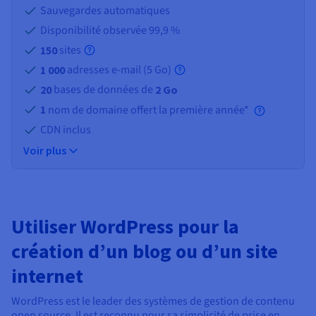
Sauvegardes automatiques
Disponibilité observée 99,9 %
sites
150
adresses e-mail (
5 Go
)
1 000
bases de données de
20
2 Go
1
nom de domaine offert la première année*
CDN inclus
Voir plus
Utiliser WordPress pour la
création d’un blog ou d’un site
internet
WordPress est le leader des systèmes de gestion de contenu
open source. Il est reconnu pour sa simplicité de prise en