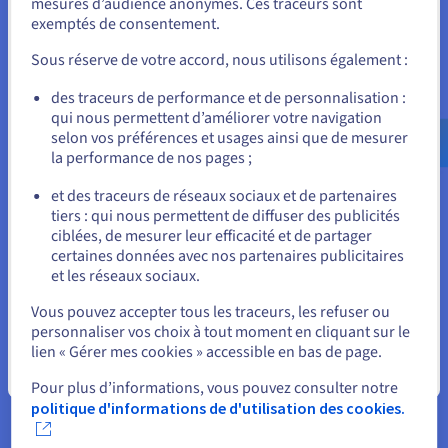
mesures d’audience anonymes. Ces traceurs sont
us, ca, cz, ch, in, lt, dk, pm, so, se, yt, tf, wf, pt, pl, ovh, xyz. Non
exemptés de consentement.
valable pour les extensions dont le transfert est gratuit.
Pour commander, rendez-vous sur le site de votre pays (États-
Unis) et créez un compte.
Sous réserve de votre accord, nous utilisons également :
Allez sur le site États-Unis
des traceurs de performance et de personnalisation :
qui nous permettent d’améliorer votre navigation
us.ovhcloud.com/
Anglais
USD - $
selon vos préférences et usages ainsi que de mesurer
la performance de nos pages ;
ou
et des traceurs de réseaux sociaux et de partenaires
tiers : qui nous permettent de diffuser des publicités
Trafic mensuel illimité
Rester sur le site actuel
ciblées, de mesurer leur efficacité et de partager
Nous ne bridons pas vos performances, afin d’accompagner
certaines données avec nos partenaires publicitaires
votre succès.
et les réseaux sociaux.
Sélectionner un autre site web
Vous pouvez accepter tous les traceurs, les refuser ou
personnaliser vos choix à tout moment en cliquant sur le
lien « Gérer mes cookies » accessible en bas de page.
Fermer
Pour plus d’informations, vous pouvez consulter notre
politique d'informations de d'utilisation des cookies.
SSL
Pour plus de sécurité et un meilleur référencement, optez