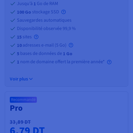
Jusqu’à
Go de RAM
1
stockage SSD
100 Go
Sauvegardes automatiques
Disponibilité observée 99,9 %
sites
15
adresses e-mail (
5 Go
)
10
bases de données de
5
1 Go
nom de domaine offert la première année*
1
Voir plus
Recommandé
Pro
33,89 DT
6,79 DT