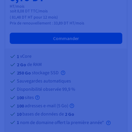
HT/mois
soit
8,08 DT
TTC/mois
(
81,48 DT
HT
pour 12 mois)
Prix de renouvellement :
33,89 DT
HT/mois
Commander
vCore
1
de RAM
2 Go
stockage SSD
250 Go
Sauvegardes automatiques
Disponibilité observée 99,9 %
sites
100
adresses e-mail (
5 Go
)
100
bases de données de
10
2 Go
1
nom de domaine offert la première année*