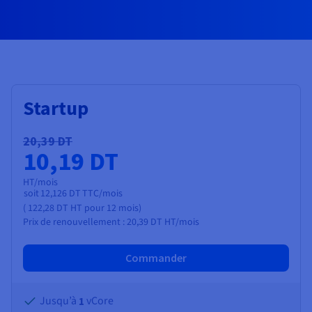
Documentation
Tarifs
Roadmap & Changelog
Disponibilités par régions
Roadmap & Changelog
Documentation
Roadmap & Changelog
Startup
20,39 DT
10,19 DT
HT/mois
soit
12,126 DT
TTC/mois
(
122,28 DT
HT
pour 12 mois)
Prix de renouvellement :
20,39 DT
HT/mois
Commander
Jusqu’à
vCore
1