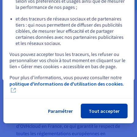
selon vos préférences et usages ainsi que de mesurer
notre plateforme gère
la performance de nos pages ;
ou
efficacement les charges de
et des traceurs de réseaux sociaux et de partenaires
travail d’IA lors de la formation et
tiers : qui nous permettent de diffuser des publicités
Rester sur le site actuel
de l’exécution d’algorithmes
ciblées, de mesurer leur efficacité et de partager
avancés. Grâce à un public cloud
certaines données avec nos partenaires publicitaires
et les réseaux sociaux.
flexible mais sécurisé, nous
Sélectionner un autre site web
pouvons tirer parti de la
Vous pouvez accepter tous les traceurs, les refuser ou
puissance de l’IA à un excellent
personnaliser vos choix à tout moment en cliquant sur le
lien « Gérer mes cookies » accessible en bas de page.
rapport prix-performance ».
Fermer
Agata Chudzinska, Co-fondatrice
Pour plus d’informations, vous pouvez consulter notre
et responsable IA, Policy-
politique d'informations de d'utilisation des cookies.
Insider.AI
Paramétrer
Tout accepter
La plateforme Policy-Insider.AI fonctionne
principalement dans l’un des
datacenters
d’OVHcloud en France, ce qui garantit le respect de
toutes les réglementations européennes en