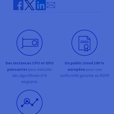
Documentation
Send by email
Tarifs
Roadmap & Changelog
Disponibilités par régions
Roadmap & Changelog
Share on Facebook
Share on Twitter
Share on Linkedin
Documentation
Roadmap & Changelog
Des instances CPU et GPU
Un public cloud 100 %
puissantes
pour exécuter
européen
pour une
des algorithmes d’IA
conformité garantie au RGPD
exigeants