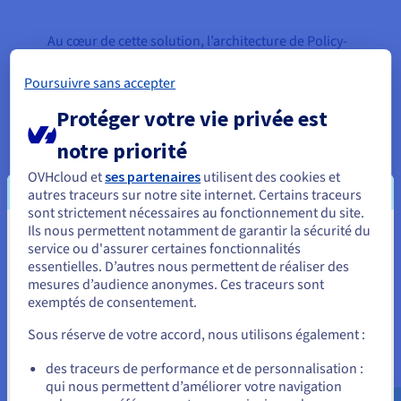
Au cœur de cette solution, l’architecture de Policy-
Insider.AI utilise un cluster de moteurs de
Poursuivre sans accepter
recherche permettant aux utilisateurs de trouver
rapidement les informations dont ils ont besoin.
Protéger votre vie privée est
Fonctionnant sur des instances public cloud, ce
notre priorité
cluster bénéficie d’une infrastructure flexible qui
fournit des ressources supplémentaires à la
OVHcloud et
ses partenaires
utilisent des cookies et
demande, lorsqu’elles sont nécessaires pour
autres traceurs sur notre site internet. Certains traceurs
sont strictement nécessaires au fonctionnement du site.
répondre à la demande accrue des utilisateurs en
Ils nous permettent notamment de garantir la sécurité du
temps réel.
Vous semblez être localisé en États-
service ou d'assurer certaines fonctionnalités
essentielles. D’autres nous permettent de réaliser des
Unis.
mesures d’audience anonymes. Ces traceurs sont
exemptés de consentement.
Pour commander, rendez-vous sur le site de votre pays (États-
« La disponibilité de puissants
Unis) et créez un compte.
CPU et des dernières
Sous réserve de votre accord, nous utilisons également :
architectures GPU, comme NVIDIA
Allez sur le site États-Unis
des traceurs de performance et de personnalisation :
Tesla V100, sur des instances
qui nous permettent d’améliorer votre navigation
us.ovhcloud.com/
Anglais
USD - $
flexibles est cruciale pour que