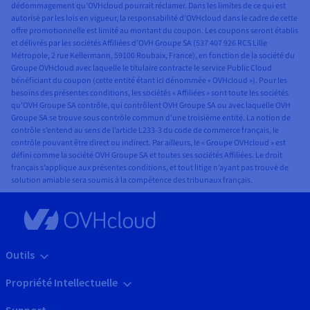
dédommagement qu’OVHcloud pourrait réclamer. Dans les limites de ce qui est
autorisé par les lois en vigueur, la responsabilité d’OVHcloud dans le cadre de cette
offre promotionnelle est limité au montant du coupon. Les coupons seront établis
et délivrés par les sociétés Affiliées d’OVH Groupe SA (537 407 926 RCS Lille
Métropole, 2 rue Kellermann, 59100 Roubaix, France), en fonction de la société du
Groupe OVHcloud avec laquelle le titulaire contracte le service Public Cloud
bénéficiant du coupon (cette entité étant ici dénommée « OVHcloud »). Pour les
besoins des présentes conditions, les sociétés « Affiliées » sont toute les sociétés
qu’OVH Groupe SA contrôle, qui contrôlent OVH Groupe SA ou avec laquelle OVH
Groupe SA se trouve sous contrôle commun d’une troisième entité. La notion de
contrôle s’entend au sens de l’article L233-3 du code de commerce français, le
contrôle pouvant être direct ou indirect. Par ailleurs, le « Groupe OVHcloud » est
défini comme la société OVH Groupe SA et toutes ses sociétés Affiliées. Le droit
français s’applique aux présentes conditions, et tout litige n’ayant pas trouvé de
solution amiable sera soumis à la compétence des tribunaux français.
Outils
Propriété Intellectuelle