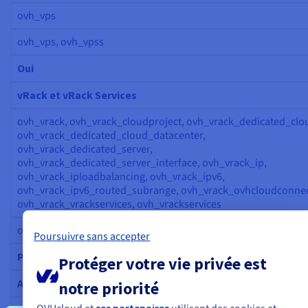
ovh_vps
ovh_vps, ovh_vpss
Oui
vRack et vRack Services
ovh_vrack, ovh_vrack_cloudproject, ovh_vrack_dedicated_clo
ovh_vrack_dedicated_cloud_datacenter,
ovh_vrack_dedicated_server,
ovh_vrack_dedicated_server_interface, ovh_vrack_ip,
ovh_vrack_iploadbalancing, ovh_vrack_ipv6,
ovh_vrack_ipv6_routed_subrange, ovh_vrack_ovhcloudconnec
ovh_vrack_vrackservices, ovh_vrackservices
ovh_vracks, ovh_vrackservices, ovh_vrackservicess
Poursuivre sans accepter
Partiel
Protéger votre vie privée est
Adresses IP (service, reverse, transfert, pare-feu, mitigat
notre priorité
ses partenaires