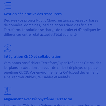
Documentation
Tarifs
Roadmap & Changelog
Disponibilités par régions
Roadmap & Changelog
Gestion déclarative des ressources
Documentation
Décrivez vos projets Public Cloud, instances, réseaux, bases
Roadmap & Changelog
de données, domaines, load balancers dans des fichiers
Terraform. La solution se charge de calculer et d’appliquer les
différences entre l’état actuel et l’état souhaité.
Intégration CI/CD et collaboration
Versionnez vos fichiers Terraform/OpenTofu dans Git, validez
les plans d’exécution en revue de code et déployez depuis vos
pipelines CI/CD. Vos environnements OVHcloud deviennent
ainsi reproductibles, révisables et audités.
Alignement avec l’écosystème Terraform
Le provider OVHcloud s’intègre naturellement avec les autres