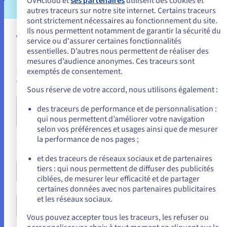
OVHcloud et
utilisent des cookies et
ovh_ip_firewall, ovh_ip_firewall_rule, ovh_ip_mitigation,
autres traceurs sur notre site internet. Certains traceurs
ovh_ip_move, ovh_ip_reverse, ovh_ip_service
sont strictement nécessaires au fonctionnement du site.
ovh_ip_firewall, ovh_ip_firewall_rule, ovh_ip_mitigation,
Ils nous permettent notamment de garantir la sécurité du
Vous semblez être localisé en États-
ovh_ip_service
service ou d'assurer certaines fonctionnalités
essentielles. D’autres nous permettent de réaliser des
Unis.
Partiel
mesures d’audience anonymes. Ces traceurs sont
exemptés de consentement.
Pour commander, rendez-vous sur le site de votre pays (États-Unis) et
IP Load Balancer
créez un compte.
Sous réserve de votre accord, nous utilisons également :
ovh_iploadbalancing, ovh_iploadbalancing_http_farm,
Allez sur le site États-Unis
des traceurs de performance et de personnalisation :
ovh_iploadbalancing_http_farm_server,
qui nous permettent d’améliorer votre navigation
us.ovhcloud.com/
Anglais
USD - $
ovh_iploadbalancing_http_frontend,
selon vos préférences et usages ainsi que de mesurer
ovh_iploadbalancing_http_route,
la performance de nos pages ;
ovh_iploadbalancing_http_route_rule,
ou
ovh_iploadbalancing_refresh, ovh_iploadbalancing_ssl,
et des traceurs de réseaux sociaux et de partenaires
ovh_iploadbalancing_tcp_farm,
tiers : qui nous permettent de diffuser des publicités
ovh_iploadbalancing_tcp_farm_server,
Rester sur le site actuel
ciblées, de mesurer leur efficacité et de partager
ovh_iploadbalancing_tcp_frontend,
certaines données avec nos partenaires publicitaires
ovh_iploadbalancing_tcp_route,
et les réseaux sociaux.
ovh_iploadbalancing_tcp_route_rule,
Sélectionner un autre site web
ovh_iploadbalancing_udp_farm,
Vous pouvez accepter tous les traceurs, les refuser ou
ovh_iploadbalancing_udp_farm_server,