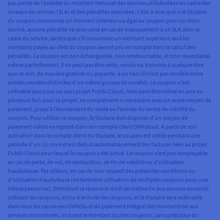
pas partie de l’assiette du montant mensuel des services utilisés dans les cadre des
niveaux de services (SLA) et des pénalités associées ; c’est-à-dire que si le titulaire
du coupon consomme un montant inférieur ou égal au coupon pour un mois
donné, aucune pénalité ne sera versé en cas de manquement à un SLA dans le
cadre du service, tandis que s’il consomme un montant supérieur, seul les
montants payés au-delà du coupon seront pris en compte dans le calcul des
pénalités. Le coupon est non échangeable, non remboursable, et non revendable,
même partiellement. Il ne peut pas être cédé, vendu ou transmis à quelque titre
que ce soit, de manière gratuite ou payante, à un tiers (il n’est pas cessible entre
entités morales distinctes d’un même groupe de société). Le coupon n’est
utilisable que pour un seul projet Public Cloud, mais peut être utilisé en une ou
plusieurs fois pour ce projet, en complément si nécessaire avec un autre moyen de
paiement, jusqu’à l’épuisement du solde ou l’arrivée du terme de validité du
coupon. Pour utiliser ce coupon, le titulaire doit disposer d’un moyen de
paiement valide enregistré dans son compte client OVHcloud. A partir de son
activation dans le compte client du titulaire, le coupon est valide pendant une
période d’un (1) mois et est déduit automatiquement des factures liées au projet
Public Cloud pour lequel le coupon a été activé. Le coupon n’est pas remplaçable
en cas de perte, de vol, de destruction, de fin de validité ou d’utilisation
frauduleuse. Par ailleurs, en cas de non-respect des présentes conditions ou
d’utilisation frauduleuse (notamment utilisation de multiples coupons pour une
même personne), OVHcloud se réserve le droit de mettre fin aux services souscrits
utilisant les coupons, et/ou d’annuler les coupons, et le titulaire sera redevable
dans tous les cas envers OVHcloud du paiement intégral des montants lié aux
services consommés, incluant le montant du/des coupons, sans préjudice du