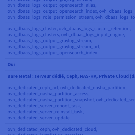
ovh_dbaas_logs_output_opensearch_alias,
ovh_dbaas_logs_output_opensearch_index, ovh_dbaas_logs_r
ovh_dbaas_logs_role_permission_stream, ovh_dbaas_logs_t
ovh_dbaas_logs_cluster, ovh_dbaas_logs_cluster_retention,
ovh_dbaas_logs_clusters, ovh_dbaas_logs_input_engine,
ovh_dbaas_logs_output_graylog_stream,
ovh_dbaas_logs_output_graylog_stream_url,
ovh_dbaas_logs_output_opensearch_index
Oui
Bare Metal : serveur dédié, Ceph, NAS-HA, Private Cloud (d
ovh_dedicated_ceph_acl, ovh_dedicated_nasha_partition,
ovh_dedicated_nasha_partition_access,
ovh_dedicated_nasha_partition_snapshot, ovh_dedicated_ser
ovh_dedicated_server_reboot_task,
ovh_dedicated_server_reinstall_task,
ovh_dedicated_server_update
ovh_dedicated_ceph, ovh_dedicated_cloud,