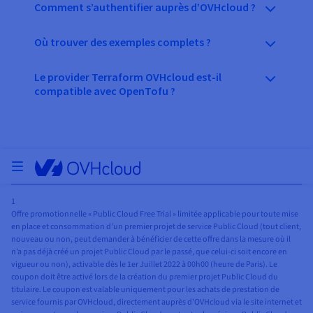
Comment s’authentifier auprès d’OVHcloud ?
Où trouver des exemples complets ?
Le provider Terraform OVHcloud est-il
compatible avec OpenTofu ?
Ouvrir le menu
1
Offre promotionnelle « Public Cloud Free Trial » limitée applicable pour toute mise
en place et consommation d’un premier projet de service Public Cloud (tout client,
nouveau ou non, peut demander à bénéficier de cette offre dans la mesure où il
n’a pas déjà créé un projet Public Cloud par le passé, que celui-ci soit encore en
vigueur ou non), activable dès le 1er Juillet 2022 à 00h00 (heure de Paris). Le
coupon doit être activé lors de la création du premier projet Public Cloud du
titulaire. Le coupon est valable uniquement pour les achats de prestation de
service fournis par OVHcloud, directement auprès d’OVHcloud via le site internet et