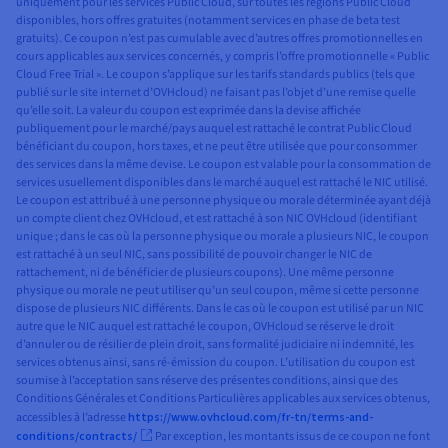
uniquement pour les services Public Cloud, sur toutes les régions Public Cloud
disponibles, hors offres gratuites (notamment services en phase de beta test
gratuits). Ce coupon n’est pas cumulable avec d’autres offres promotionnelles en
cours applicables aux services concernés, y compris l’offre promotionnelle « Public
Cloud Free Trial ». Le coupon s’applique sur les tarifs standards publics (tels que
publié sur le site internet d’OVHcloud) ne faisant pas l’objet d’une remise quelle
qu’elle soit. La valeur du coupon est exprimée dans la devise affichée
publiquement pour le marché/pays auquel est rattaché le contrat Public Cloud
bénéficiant du coupon, hors taxes, et ne peut être utilisée que pour consommer
des services dans la même devise. Le coupon est valable pour la consommation de
services usuellement disponibles dans le marché auquel est rattaché le NIC utilisé.
Le coupon est attribué à une personne physique ou morale déterminée ayant déjà
un compte client chez OVHcloud, et est rattaché à son NIC OVHcloud (identifiant
unique ; dans le cas où la personne physique ou morale a plusieurs NIC, le coupon
est rattaché à un seul NIC, sans possibilité de pouvoir changer le NIC de
rattachement, ni de bénéficier de plusieurs coupons). Une même personne
physique ou morale ne peut utiliser qu’un seul coupon, même si cette personne
dispose de plusieurs NIC différents. Dans le cas où le coupon est utilisé par un NIC
autre que le NIC auquel est rattaché le coupon, OVHcloud se réserve le droit
d’annuler ou de résilier de plein droit, sans formalité judiciaire ni indemnité, les
services obtenus ainsi, sans ré-émission du coupon. L’utilisation du coupon est
soumise à l’acceptation sans réserve des présentes conditions, ainsi que des
Conditions Générales et Conditions Particulières applicables aux services obtenus,
accessibles à l’adresse
https://www.ovhcloud.com/fr-tn/terms-and-
conditions/contracts/
Par exception, les montants issus de ce coupon ne font