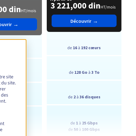
3 221,000 din
00 din
HT/mois
HT/mois
→
Découvrir
→
ouvrir
de
16
à
192 cœurs
à
384 cœurs
de
128 Go
à
3 To
8 Go
à
3 To
re site
du site.
rer
r des
de
2
à
36 disques
à
6 disques
nt.
de
1
à
25 Gbps
ent
à
25 Gbps
de
de
50
à
100 Gbps
0 Gbps