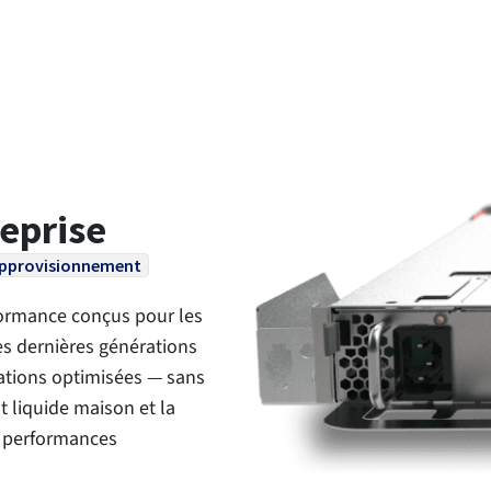
reprise
'approvisionnement
formance conçus pour les
es dernières générations
ations optimisées — sans
t liquide maison et la
s performances