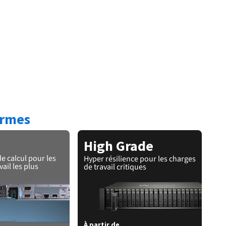
ormes
High Grade
e calcul pour les
Hyper résilience pour les charges
ail les plus
de travail critiques
À partir de