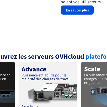
soient vos utilisateurs.
En savoir plus
uvrez les serveurs OVHcloud
platef
Scale
Advance
nce et
La puissance d
Puissance et fiabilité pour la
x en
charges de trav
majorité des charges de travail
exigeantes
À partir de