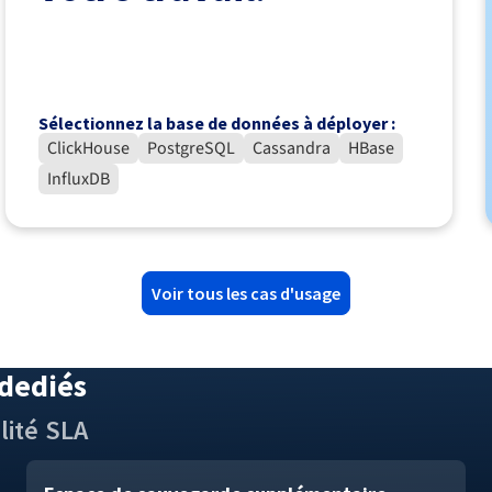
Sélectionnez la base de données à déployer :
ClickHouse
PostgreSQL
Cassandra
HBase
InfluxDB
Voir tous les cas d'usage
 dediés
lité
SLA