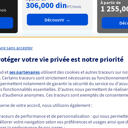
306,000 din
À partir de
1 255,0
HT/mois
mois
→
Découvrir
Déc
de
6
à
24 cœurs
vre sans accepter
de
16
otéger votre vie privée est notre priorité
de
32 Go
à
1 To
de
12
ud et
ses partenaires
utilisent des cookies et autres traceurs sur not
. Certains traceurs sont strictement nécessaires au fonctionnement 
s permettent notamment de garantir la sécurité du service ou d'assu
s fonctionnalités essentielles. D’autres nous permettent de réalise
de
2
à
8 disques
de
2
 d’audience anonymes. Ces traceurs sont exemptés de consenteme
erve de votre accord, nous utilisons également :
de
1
à
5 Gbps
traceurs de performance et de personnalisation : qui nous permett
de
1
liorer votre navigation selon vos préférences et usages ainsi que 
25 Gbps
5
rer la performance de nos pages ;