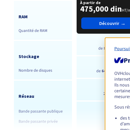
À partir de
475,000 din
HT/
RAM
→
Découvrir
Quantité de RAM
Poursui
de
8
à
16 cœurs
Stockage
Pr
Nombre de disques
de
64 Go
à
256 Go
OVHclo
internet
Ils nou
certaine
2 disques
Réseau
mesures
Sous rés
Bande passante publique
des 
1 Gbps
Bande passante privée
d’amé
-
mesu