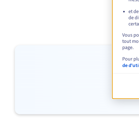
et de
de di
certa
Vous pou
tout mom
page.
Pour pl
de d'ut
Décou