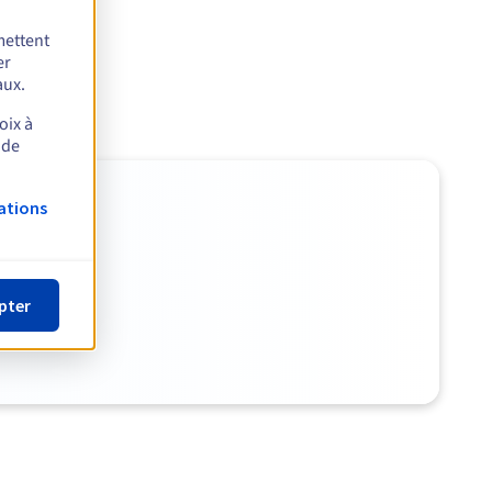
mettent
er
aux.
oix à
 de
ations
veurs.
pter