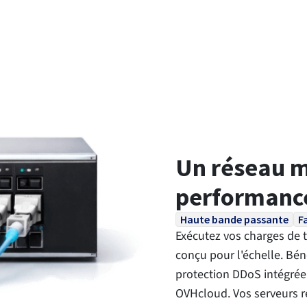
Un réseau m
performanc
Haute bande passante
F
Exécutez vos charges de tr
conçu pour l'échelle. Bén
protection DDoS intégrée 
OVHcloud. Vos serveurs re