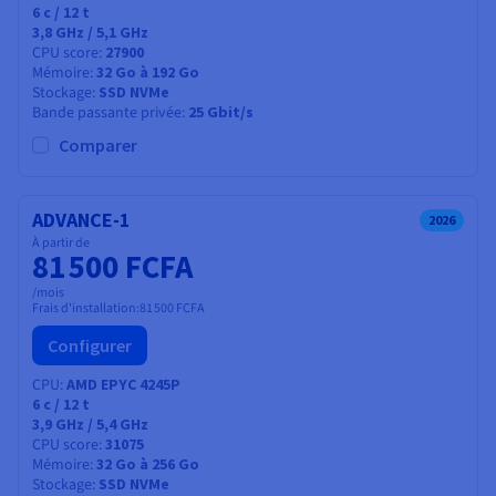
6
c /
12
t
3,8 GHz / 5,1 GHz
CPU score
27900
Mémoire
32 Go à 192 Go
Stockage
SSD NVMe
Bande passante privée
25 Gbit/s
Comparer
ADVANCE-1
2026
À partir de
81 500 FCFA
/mois
Frais d'installation:
81 500 FCFA
Configurer
CPU
AMD EPYC 4245P
6
c /
12
t
3,9 GHz / 5,4 GHz
CPU score
31075
Mémoire
32 Go à 256 Go
Stockage
SSD NVMe