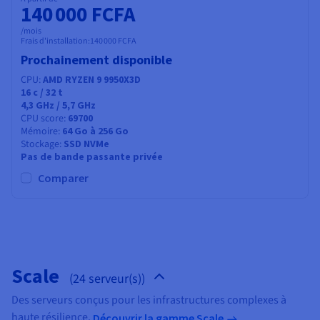
140 000 FCFA
/mois
Frais d'installation:
140 000 FCFA
Prochainement disponible
CPU
AMD RYZEN 9 9950X3D
16
c /
32
t
4,3 GHz / 5,7 GHz
CPU score
69700
Mémoire
64 Go à 256 Go
Stockage
SSD NVMe
Pas de bande passante privée
Comparer
Scale
(24 serveur(s))
Des serveurs conçus pour les infrastructures complexes à
haute résilience.
Découvrir la gamme Scale