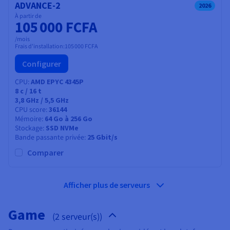
ADVANCE-2
2026
À partir de
105 000 FCFA
/mois
Frais d'installation:
105 000 FCFA
Configurer
CPU
AMD EPYC 4345P
8
c /
16
t
3,8 GHz / 5,5 GHz
CPU score
36144
Mémoire
64 Go à 256 Go
Stockage
SSD NVMe
Bande passante privée
25 Gbit/s
Comparer
Afficher plus de serveurs
Game
(2 serveur(s))