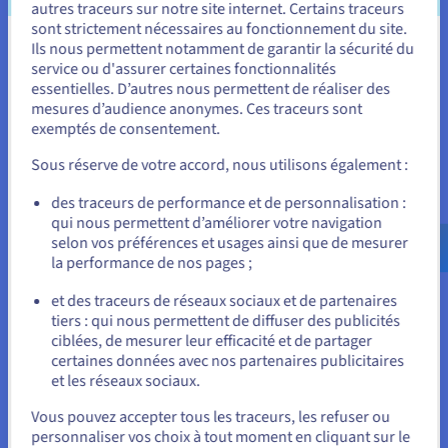
286 500 FCFA
autres traceurs sur notre site internet. Certains traceurs
/mois
sont strictement nécessaires au fonctionnement du site.
Frais d'installation:
286 500 FCFA
Ils nous permettent notamment de garantir la sécurité du
Vous semblez être localisé en États-
service ou d'assurer certaines fonctionnalités
Configurer
Unis.
essentielles. D’autres nous permettent de réaliser des
mesures d’audience anonymes. Ces traceurs sont
CPU
AMD EPYC GENOA 9124
Pour commander, rendez-vous sur le site de votre pays (États-
16
c /
32
t
exemptés de consentement.
Unis) et créez un compte.
3 GHz / 3,6 GHz
CPU score
45900
Sous réserve de votre accord, nous utilisons également :
Mémoire
128 Go à 1 To
Allez sur le site États-Unis
Stockage
SSD NVMe
des traceurs de performance et de personnalisation :
us.ovhcloud.com/
bare-metal
Anglais
USD -
Bande passante privée
50 Gbit/s
qui nous permettent d’améliorer votre navigation
$
selon vos préférences et usages ainsi que de mesurer
Comparer
la performance de nos pages ;
ou
et des traceurs de réseaux sociaux et de partenaires
SCALE-I2
2024
tiers : qui nous permettent de diffuser des publicités
Rester sur le site actuel
À partir de
ciblées, de mesurer leur efficacité et de partager
302 500 FCFA
certaines données avec nos partenaires publicitaires
et les réseaux sociaux.
/mois
Frais d'installation:
302 500 FCFA
Sélectionner un autre site web
Vous pouvez accepter tous les traceurs, les refuser ou
Configurer
personnaliser vos choix à tout moment en cliquant sur le