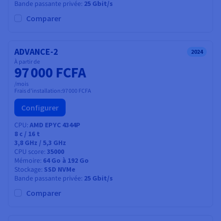
Bande passante privée
25 Gbit/s
Comparer
ADVANCE-2
2024
À partir de
97 000 FCFA
/mois
Frais d'installation:
97 000 FCFA
Configurer
CPU
AMD EPYC 4344P
8
c /
16
t
3,8 GHz / 5,3 GHz
CPU score
35000
Mémoire
64 Go à 192 Go
Stockage
SSD NVMe
Bande passante privée
25 Gbit/s
Comparer