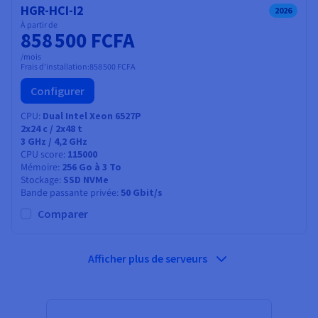
HGR-HCI-I2
2026
À partir de
858 500 FCFA
/mois
Frais d'installation:
858 500 FCFA
Configurer
CPU
Dual Intel Xeon 6527P
2x24
c /
2x48
t
3 GHz / 4,2 GHz
CPU score
115000
Mémoire
256 Go à 3 To
Stockage
SSD NVMe
Bande passante privée
50 Gbit/s
Comparer
Afficher plus de serveurs