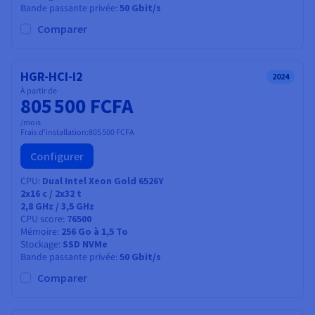
Bande passante privée
50 Gbit/s
Comparer
HGR-HCI-I2
2024
À partir de
805 500 FCFA
/mois
Frais d'installation:
805 500 FCFA
Configurer
CPU
Dual Intel Xeon Gold 6526Y
2x16
c /
2x32
t
2,8 GHz / 3,5 GHz
CPU score
76500
Mémoire
256 Go à 1,5 To
Stockage
SSD NVMe
Bande passante privée
50 Gbit/s
Comparer