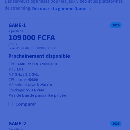
Des serveurs optimisés pour les jeux vidéo et les plateformes
de streaming.
Découvrir la gamme Game
GAME-1
2026
À partir de
109 000 FCFA
/mois
Frais d'installation:
109 000 FCFA
Prochainement disponible
CPU
AMD RYZEN 7 9800X3D
8
c /
16
t
4,7 GHz / 5,2 GHz
CPU score
40600
Mémoire
64 Go à 256 Go
Stockage
SSD NVMe
Pas de bande passante privée
Comparer
GAME-2
2026
À partir de