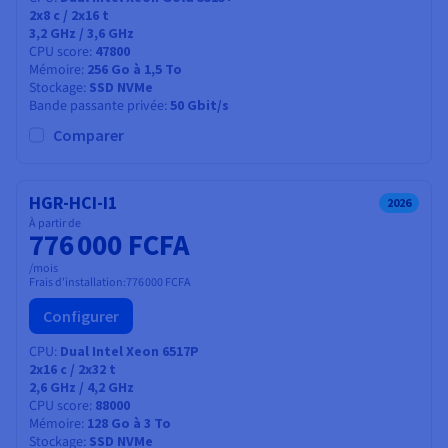
2x8
c /
2x16
t
3,2 GHz / 3,6 GHz
CPU score
47800
Mémoire
256 Go à 1,5 To
Stockage
SSD NVMe
Bande passante privée
50 Gbit/s
Comparer
HGR-HCI-I1
2026
À partir de
776 000 FCFA
/mois
Frais d'installation:
776 000 FCFA
Configurer
CPU
Dual Intel Xeon 6517P
2x16
c /
2x32
t
2,6 GHz / 4,2 GHz
CPU score
88000
Mémoire
128 Go à 3 To
Stockage
SSD NVMe