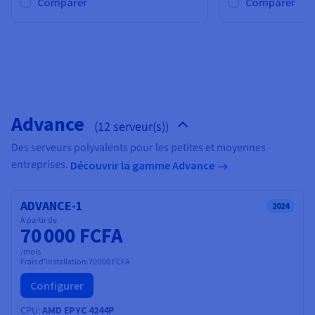
Documentation
Comparer
Comparer
Tarifs
Roadmap & Changelog
Disponibilités par régions
Roadmap & Changelog
Documentation
Roadmap & Changelog
Advance
(12 serveur(s))
Des serveurs polyvalents pour les petites et moyennes
entreprises.
Découvrir la gamme Advance
ADVANCE-1
2024
À partir de
70 000 FCFA
/mois
Frais d'installation:
70 000 FCFA
Configurer
CPU
AMD EPYC 4244P