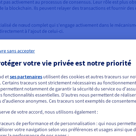
 pas activement au processus de consensus. Leur rôle est plus obs
 de la blockchain. Ils peuvent relayer des transactions et fournir de
écialisé de nœud complet qui s'engage activement dans le mécanism
irectement à l'ajout de celui-ci.
vre sans accepter
ses pour exécuter un nœud de valida
otéger votre vie privée est notre priorité
à la fois des coûts d’installation initiaux et des dépenses opérati
ud et
ses partenaires
utilisent des cookies et autres traceurs sur not
atériel est l'un des coûts initiaux les plus importants, car les nœ
. Certains traceurs sont strictement nécessaires au fonctionnement 
el du réseau.
ous semblez être localisé en États-Unis.
s permettent notamment de garantir la sécurité du service ou d'assu
s fonctionnalités essentielles. D’autres nous permettent de réalise
lure un processeur puissant, une mémoire vive importante, un stoc
r commander, rendez-vous sur le site de votre pays (États-Unis) et créez un
 d’audience anonymes. Ces traceurs sont exemptés de consenteme
peuvent coûter entre plusieurs milliers de dollars pour les installa
mpte.
ur les solutions hébergées dans le cloud.
erve de votre accord, nous utilisons également :
Allez sur le site États-Unis
cité, la bande passante et les frais de vote sur la chaîne, en partic
traceurs de performance et de personnalisation : qui nous permett
 pour y participer. Les coûts de bande passante peuvent également ê
us.ovhcloud.com/
Anglais
USD - $
liorer votre navigation selon vos préférences et usages ainsi que 
s qui traitent davantage de données.
rer la performance de nos pages ;