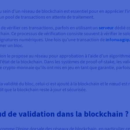
in d’un réseau de blockchain est essentiel pour en apprécier l’im
 un pool de transactions en attente de traitement.
de vérifier ces transactions, parfois en utilisant un
serveur
dédié co
hain. Ce processus de vérification consiste souvent à vérifier le sol
 signatures numériques. Une fois qu’une transaction de
infonuagiq
mer un bloc.
tion le propose au réseau pour approbation à l’aide d’un algorithm
’état de la blockchain. Dans les systèmes de proof-of-stake, les va
 crypto-monnaie qu’ils ont mis en jeu en tant que garantie, parfoi
la validité du bloc, celui-ci est ajouté à la blockchain et le nœud e
t que la blockchain reste à jour et sécurisée.
ud de validation dans la blockchain ?
 comme l’épine dorsale des réseaux de blockchain, en particulier c