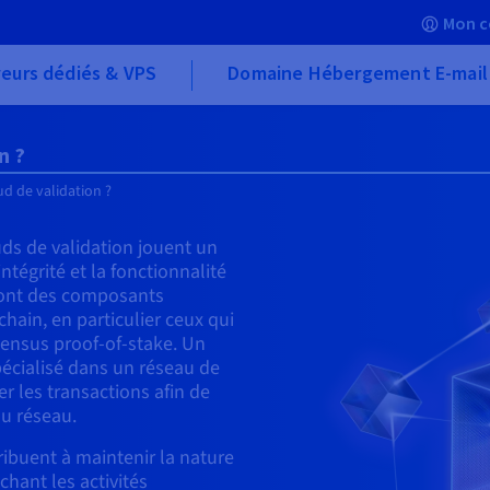
Mon c
eurs dédiés & VPS
Domaine Hébergement E-mail
n ?
d de validation ?
ds de validation jouent un
intégrité et la fonctionnalité
sont des composants
ain, en particulier ceux qui
ensus proof-of-stake. Un
pécialisé dans un réseau de
er les transactions afin de
du réseau.
ribuent à maintenir la nature
hant les activités