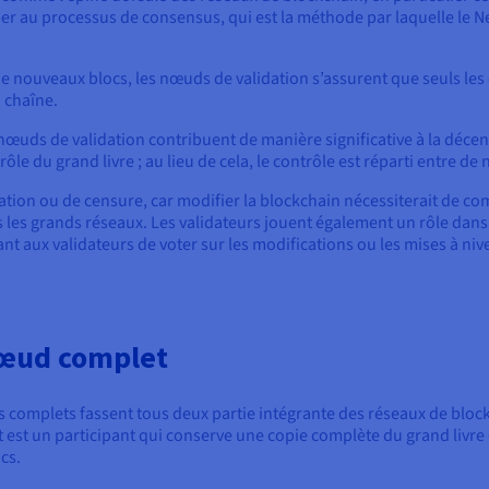
iper au processus de consensus, qui est la méthode par laquelle le Ne
de nouveaux blocs, les nœuds de validation s’assurent que seuls les
a chaîne.
s nœuds de validation contribuent de manière significative à la déce
ôle du grand livre ; au lieu de cela, le contrôle est réparti entre d
ulation ou de censure, car modifier la blockchain nécessiterait de
s les grands réseaux. Les validateurs jouent également un rôle dan
 aux validateurs de voter sur les modifications ou les mises à niv
nœud complet
complets fassent tous deux partie intégrante des réseaux de blockch
est un participant qui conserve une copie complète du grand livre d
cs.