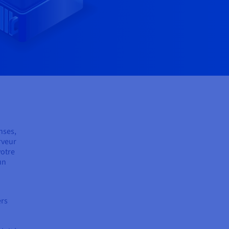
nses,
rveur
votre
un
ers