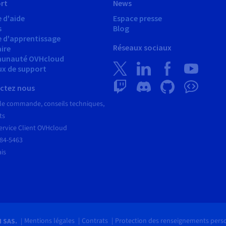
rt
News
 d'aide
Espace presse
s
Blog
e d'apprentissage
Réseaux sociaux
ire
unauté OVHcloud
ux de support
ctez nous
le commande, conseils techniques,
ts
ervice Client OVHcloud
684-5463
ais
Mentions légales
Contrats
Protection des renseignements pers
H SAS.