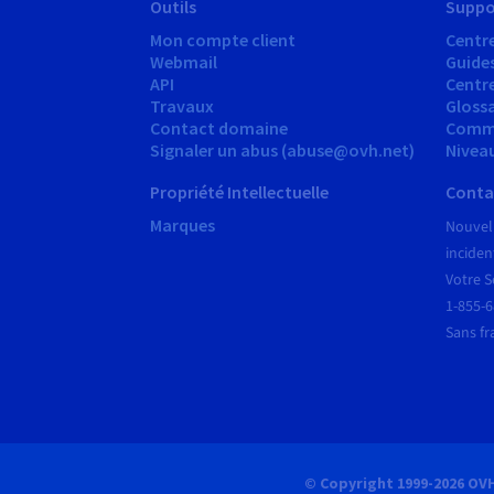
Outils
Suppo
Mon compte client
Centre
Webmail
Guide
API
Centr
Travaux
Glossa
Contact domaine
Comm
Signaler un abus (abuse@ovh.net)
Nivea
Propriété Intellectuelle
Conta
Marques
Nouvel
inciden
Votre S
1-855-
Sans fr
© Copyright 1999-2026 OV