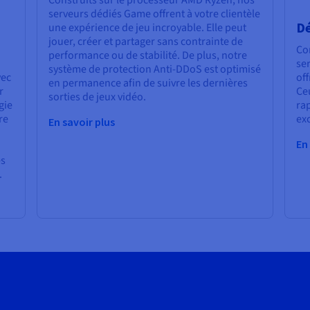
Construits sur le processeur AMD Ryzen, nos
serveurs dédiés Game offrent à votre clientèle
D
une expérience de jeu incroyable. Elle peut
jouer, créer et partager sans contrainte de
Co
performance ou de stabilité. De plus, notre
ser
système de protection Anti-DDoS est optimisé
vec
off
en permanence afin de suivre les dernières
r
Ce
sorties de jeux vidéo.
gie
rap
re
exc
En savoir plus
En
es
.