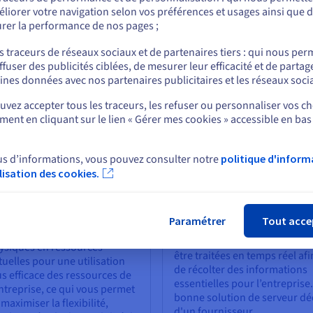
hébergement de serveurs
sont conçus pour fournir cett
liorer votre navigation selon vos préférences et usages ainsi que 
diés pour vous assurer que
puissance, éliminant la
rer la performance de nos pages ;
s performances et ses
possibilité que d'autres
ou
ssources sont optimisées
utilisateurs ou utilisatrices
s traceurs de réseaux sociaux et de partenaires tiers : qui nous per
ur le développement et la
externes affectent les
ffuser des publicités ciblées, de mesurer leur efficacité et de partag
intenance des applications.
performances de
Rester sur le site actuel
ines données avec nos partenaires publicitaires et les réseaux soci
communication, tout en
optimisant la sécurité de ces
vez accepter tous les traceurs, les refuser ou personnaliser vos ch
dernières.
ent en cliquant sur le lien « Gérer mes cookies » accessible en bas
Sélectionner un autre site web
us d’informations, vous pouvez consulter notre
politique d'inform
ilisation des cookies.
Fer
ptions de
Gestion IoT facilitée
rtualisation
Les appareils de l’Internet de
Paramétrer
Tout acce
objets génèrent d’énormes
nvertissez les ressources
volumes de données qui doiv
ysiques en ressources
être traitées en temps réel afi
rtuelles pour une utilisation
de récolter des informations
us efficace des ressources de
essentielles pour l’entreprise.
entreprise, ce qui vous permet
bonne solution de serveur dé
maximiser la flexibilité,
d'un fournisseur