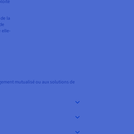
loité
 de la
 de
 elle-
rgement mutualisé ou aux solutions de