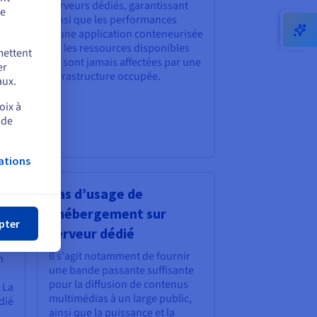
e
serveurs dédiés, garantissant
de
ainsi que les performances
d’une application conteneurisée
ou les ressources disponibles
mettent
ne sont jamais affectées par une
er
infrastructure occupée.
aux.
oix à
 de
ations
mer
Cas d’usage de
l’hébergement sur
s
pter
serveur dédié
ent
Il s'agit notamment de fournir
n
une bande passante suffisante
pour la diffusion de contenus
 La
multimédias à un large public,
dié
ainsi que la puissance et la