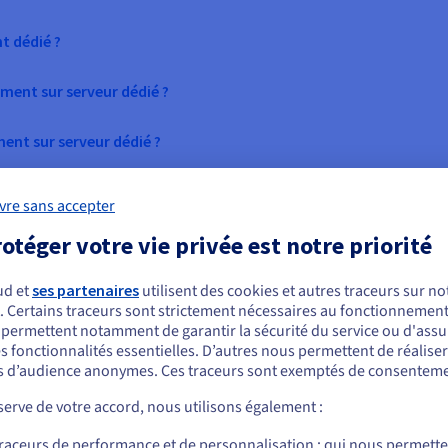
t dédié ?
ement sur serveur dédié ?
ent sur serveur dédié ?
vre sans accepter
 serveurs dédiés
otéger votre vie privée est notre priorité
 un serveur dédié
qui peuvent renforcer les activités dans de nomb
ud et
ses partenaires
utilisent des cookies et autres traceurs sur not
nvironnement
Communications en
. Certains traceurs sont strictement nécessaires au fonctionnement 
ous semblez être localisé en États-Unis.
s permettent notamment de garantir la sécurité du service ou d'assu
plicatif amélioré
temps réel
s fonctionnalités essentielles. D’autres nous permettent de réalise
r commander, rendez-vous sur le site de votre pays (États-Unis) et créez un
hébergement d’applications
Le traitement de données vid
 d’audience anonymes. Ces traceurs sont exemptés de consenteme
mpte.
t également amélioré, car
et audio en temps réel nécess
erve de votre accord, nous utilisons également :
us pouvez configurer et faire
un matériel haute performan
Allez sur le site États-Unis
oluer votre environnement
Les serveurs dédiés bare met
traceurs de performance et de personnalisation : qui nous permett
us.ovhcloud.com/
Anglais
USD - $