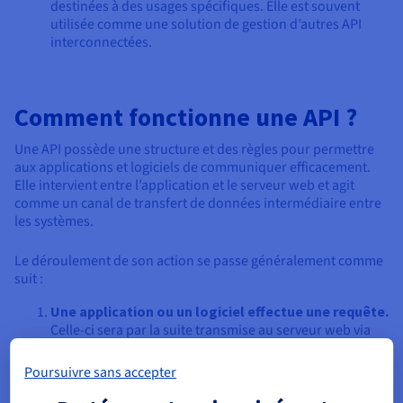
destinées à des usages spécifiques. Elle est souvent
utilisée comme une solution de gestion d’autres API
interconnectées.
Comment fonctionne une API ?
Une API possède une structure et des règles pour permettre
aux applications et logiciels de communiquer efficacement.
Elle intervient entre l’application et le serveur web et agit
comme un canal de transfert de données intermédiaire entre
les systèmes.
Le déroulement de son action se passe généralement comme
suit :
Une application ou un logiciel effectue une requête.
Celle-ci sera par la suite transmise au serveur web via
l’URI (Uniform Resource Identifier) ;
Après avoir validé cette requête
, l’API la transfère au
Poursuivre sans accepter
serveur web (ou au programme externe le cas échéant) ;