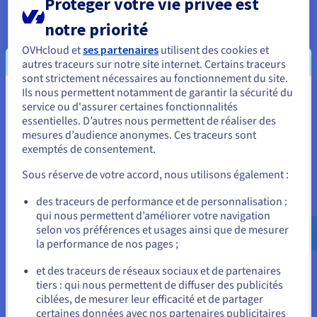
Protéger votre vie privée est
Le serveur web envoie ensuite sa réponse
à l’API ;
L’API retourne finalement les informations
reçues à
notre priorité
l’application qui en avait fait la demande.
OVHcloud et
ses partenaires
utilisent des cookies et
Veuillez cependant noter que le type de données transférées
autres traceurs sur notre site internet. Certains traceurs
peut dépendre du service web utilisé. Les requêtes et les
sont strictement nécessaires au fonctionnement du site.
réponses sont toutefois toujours transmises par l’API. De
Ils nous permettent notamment de garantir la sécurité du
plus, son design lui permet d’être utilisée par un être humain
Vous semblez être localisé en États-
service ou d'assurer certaines fonctionnalités
ou un ordinateur, ce qui la rend flexible.
essentielles. D’autres nous permettent de réaliser des
Unis.
mesures d’audience anonymes. Ces traceurs sont
Vous pouvez ajouter des étapes de sécurité dans ce
exemptés de consentement.
Pour commander, rendez-vous sur le site de votre pays (États-
processus. Compte tenu du rôle de canal intermédiaire de
Unis) et créez un compte.
l’API, il s’agit de l’étape idéale pour définir une
Sous réserve de votre accord, nous utilisons également :
authentification. Vous pouvez par exemple ajouter des mots
de passe, des vérifications des en-têtes HTTPS, des cookies,
Allez sur le site États-Unis
des traceurs de performance et de personnalisation :
etc. Cette mesure est à privilégier dans le cadre de la
qui nous permettent d’améliorer votre navigation
us.ovhcloud.com/
learn
Anglais
USD - $
manipulation de données sensibles comme les données
selon vos préférences et usages ainsi que de mesurer
bancaires, administratives ou privées.
la performance de nos pages ;
ou
Qu’est-ce qu’une passerelle d’API ?
et des traceurs de réseaux sociaux et de partenaires
tiers : qui nous permettent de diffuser des publicités
Il s’agit d’un outil vous permettant de gérer vos différentes
Rester sur le site actuel
ciblées, de mesurer leur efficacité et de partager
API. La plupart des API internes ou privées y font appel pour
certaines données avec nos partenaires publicitaires
des raisons de sécurité et de performance. Comme